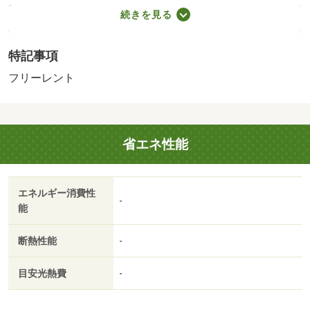
用部には宅配ボックスを設置しているため、好きなタイミ
続きを見る
ングで荷物を受け取ることができます。こちらの物件は駐
車場が月額６０５０円でご利用いただけます。綾歌郡宇多
特記事項
津町エリアや宇多津付近でお客様のご希望のお部屋が見つ
かるまで、当社スタッフが全力でサポートさせて頂きま
フリーレント
す。不在時でも安心の、宅配ボックス付き物件です。浴室
乾燥機を設置しているので、すぐに湿気を除去できてカビ
や雑菌などの発生が抑えられます。バストイレ別なので浴
省エネ性能
室のスペースを広く使えます。暑い夏、寒い冬には必須の
エアコンが付いています。ネット回線がある物件です。住
まいを求める上で、交通アクセスを重視するなら、宇多津
エネルギー消費性
周辺が適しているでしょう。この機会にぜひお引っ越しを
-
能
ご検討ください。・賃貸保証等：加入要（保証会社の利
用 利用料の１００％～１２０％）・鍵交換代：あり１
断熱性能
-
６，５００円～・フリーレントあり：１ヶ月・浴室乾燥機
が付いているので、雨の日で濡れた上着や傘もすぐに乾燥
目安光熱費
-
できます。共用部には宅配ボックスが備え付けられている
ため、外出が多い方でも荷物を受け取ることができます。