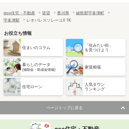
goo住宅・不動産
賃貸
香川県
綾歌郡宇多津町
宇多津駅
レオパレスソレーユⅡ 1K
お役立ち情報
「住みたい街」
住まいのコラム
を見つけよう
暮らしのデータ
家賃相場
(補助金・助成金情報)
人気タウン
住宅ローン
ランキング
ページトップに戻る
goo住宅・不動産