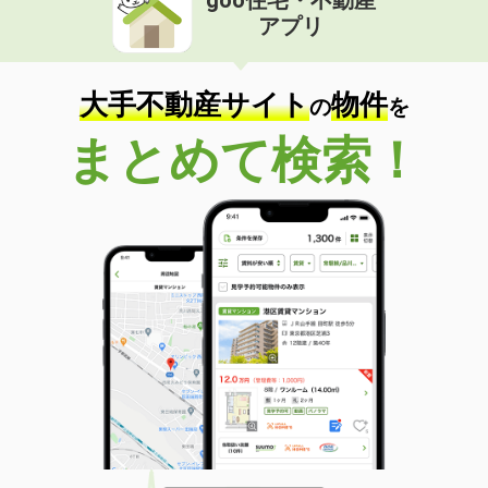
アプリ
大手不動産サイト
物件
の
を
まとめて検索！