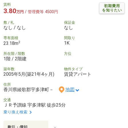
賃料
初期費用
3.80
を知りたい
/ 管理費等 4500円
万円
敷 / 礼
保証金
なし / なし
なし
専有面積
間取り
2
1K
23.18m
所在階 / 階数
方位
1階 / 2階建
築年数
物件タイプ
2005年5月(築21年4ヶ月)
賃貸アパート
住所
香川県綾歌郡宇多津町－
地図
交通
ＪＲ予讃線 宇多津駅 徒歩25分
乗り換え検索
敷引・償却
-