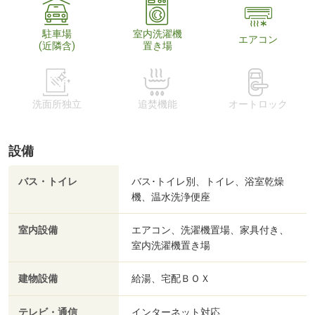
駐車場
室内洗濯機
エアコン
(近隣含)
置き場
洗面所独立
追焚機能
オートロック
設備
バス・トイレ
バス･トイレ別、トイレ、浴室乾燥
機、温水洗浄便座
室内設備
エアコン、洗濯機置場、家具付き、
室内洗濯機置き場
建物設備
給湯、宅配ＢＯＸ
テレビ・通信
インターネット対応