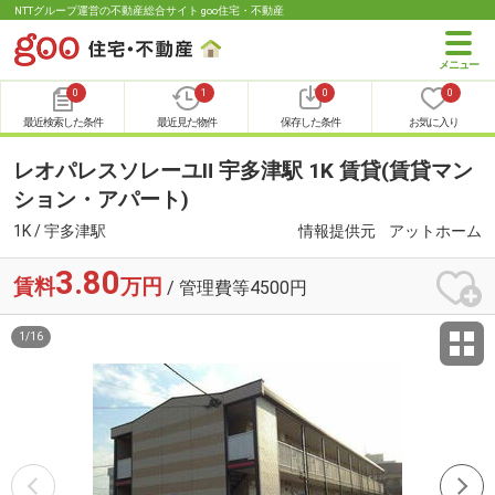
NTTグループ運営の不動産総合サイト goo住宅・不動産
0
1
0
0
最近検索した条件
最近見た物件
保存した条件
お気に入り
レオパレスソレーユⅡ 宇多津駅 1K 賃貸(賃貸マン
ション・アパート)
1K / 宇多津駅
情報提供元
アットホーム
3.80
賃料
万円
/ 管理費等4500円
1
/
16