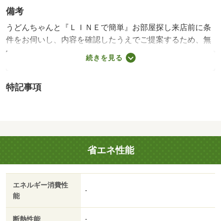
備考
うどんちゃんと『ＬＩＮＥで簡単』お部屋探し来店前に条
件をお伺いし、内容を確認したうえでご提案するため、無
駄な内覧やしつこい営業はありません。「何から始めれば
続きを見る
いいかわからない」「忙しくて来店の時間が取れない」そ
んな方もご安心ください。まずはＬＩＮＥで条件を入力す
特記事項
るだけ。お部屋探しを、もっと気軽に、もっとスムーズ
に。うどんちゃんと『ＬＩＮＥで簡単』お部屋探し来店前
に条件をお伺いし、内容を確認したうえでご提案するた
め、無駄な内覧やしつこい営業はありません。「何から始
めればいいかわからない」「忙しくて来店の時間が取れな
省エネ性能
い」そんな方もご安心ください。まずはＬＩＮＥで条件を
入力するだけ。お部屋探しを、もっと気軽に、もっとスム
ーズに。・賃貸保証等：加入要（ハウスリーブ ハウスリ
エネルギー消費性
ーブ株式会社 契約時保証委託料：２．２万／月額保証委
-
能
託料：賃料総額の２．２％又は５．５％ ※ペット可は
２．５万／２．５％）・管理形態／管理員の勤務形態：不
断熱性能
-