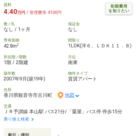
賃料
初期費用
4.40
を知りたい
/ 管理費等 4100円
万円
敷 / 礼
保証金
なし / 1ヶ月
なし
専有面積
間取り
2
1LDK(洋６、ＬＤＫ１１．８)
42.8m
所在階 / 階数
方位
1階 / 2階建
南東
築年数
物件タイプ
2007年9月(築19年)
賃貸アパート
住所
香川県観音寺市古川町
地図
交通
ＪＲ予讃線 本山駅 バス21分/「粟屋」バス停 停歩15分
乗り換え検索
敷引・償却
-