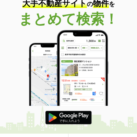
大手不動産サイト
物件
の
を
まとめて検索！