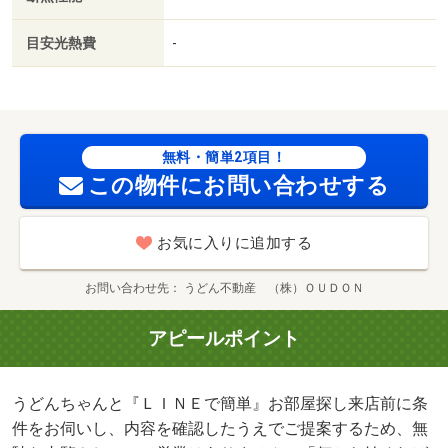
在・うどんちゃんと『ＬＩＮＥで簡単』お部屋探し まず
はＬＩＮＥで条件を入力するだけ。 お部屋探しを、もっ
目安光熱費
-
と気軽に、もっとスムーズに。/クリーニング費用 60000
円/鍵セット費 3300円
無料・簡単2項目！
この物件にお問い合わせする
お気に入りに追加する
お問い合わせ先
うどん不動産 （株）ＯＵＤＯＮ
アピールポイント
うどんちゃんと『ＬＩＮＥで簡単』お部屋探し来店前に条
件をお伺いし、内容を確認したうえでご提案するため、無