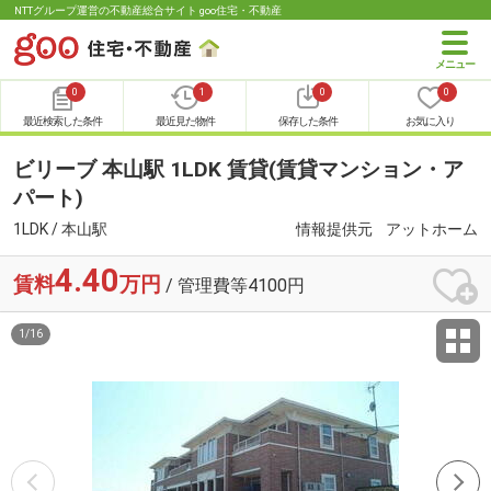
NTTグループ運営の不動産総合サイト goo住宅・不動産
0
1
0
0
最近検索した条件
最近見た物件
保存した条件
お気に入り
ビリーブ 本山駅 1LDK 賃貸(賃貸マンション・ア
パート)
1LDK / 本山駅
情報提供元
アットホーム
4.40
賃料
万円
/ 管理費等4100円
1
/
16