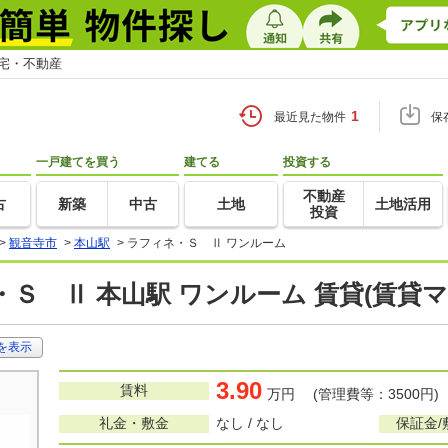
住宅・不動産
1
最近見た物件
保
一戸建てを買う
建てる
投資する
不動産
古
新築
中古
土地
土地活用
投資
>
観音寺市
>
本山駅
>
ラフィネ・Ｓ Ⅱ ワンルーム
Ｓ Ⅱ 本山駅 ワンルーム 賃貸(賃貸
を表示
3.90
賃料
万円 (管理費等：3500円)
礼金・敷金
なし / なし
保証金/