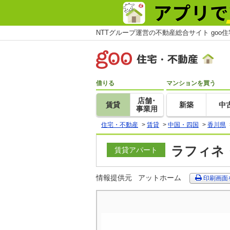
NTTグループ運営の不動産総合サイト goo
借りる
マンションを買う
店舗･
賃貸
新築
中
事業用
住宅・不動産
>
賃貸
>
中国・四国
>
香川県
ラフィネ・
賃貸アパート
情報提供元
アットホーム
印刷画面