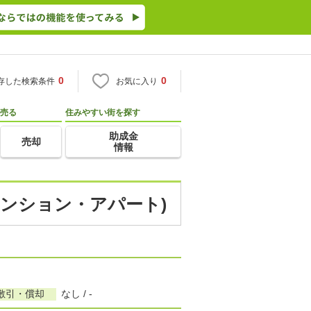
0
0
存した検索条件
お気に入り
売る
住みやすい街を探す
助成金
売却
情報
マンション・アパート)
敷引・償却
なし / -