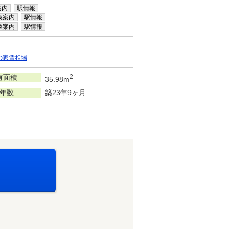
案内
駅情報
換案内
駅情報
換案内
駅情報
の家賃相場
有面積
2
35.98m
年数
築23年9ヶ月