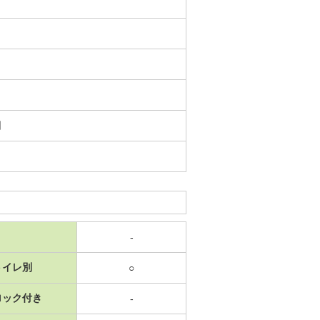
日
-
トイレ別
○
ロック付き
-