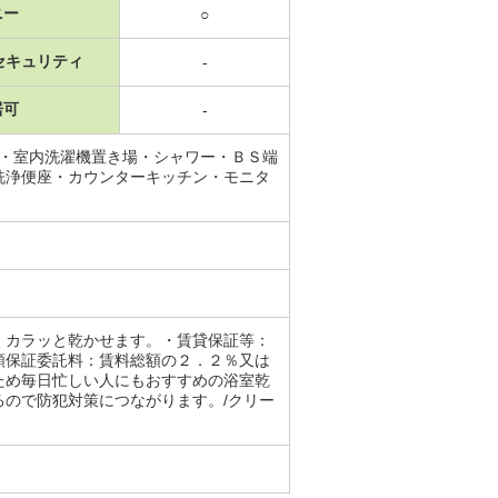
ニー
○
セキュリティ
-
居可
-
場・室内洗濯機置き場・シャワー・ＢＳ端
洗浄便座・カウンターキッチン・モニタ
くカラッと乾かせます。・賃貸保証等：
額保証委託料：賃料総額の２．２％又は
ため毎日忙しい人にもおすすめの浴室乾
ので防犯対策につながります。/クリー