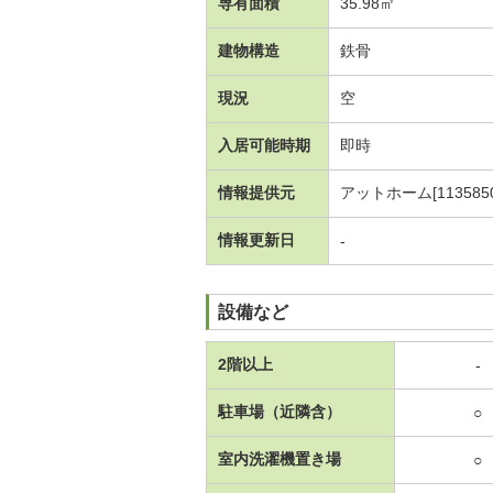
専有面積
35.98㎡
建物構造
鉄骨
現況
空
入居可能時期
即時
情報提供元
アットホーム[1135850
情報更新日
-
設備など
2階以上
-
駐車場（近隣含）
○
室内洗濯機置き場
○