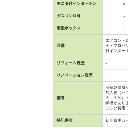
モニタ付インターホン
○
ガスコンロ可
-
宅配ボックス
-
エアコン・
設備
子・プロパ
付インター
リフォーム履歴
-
リノベーション履歴
-
浴室乾燥機
加入要（ハ
備考
５．５％）
燥機があり
ニング費用 5
特記事項
初期費用カ