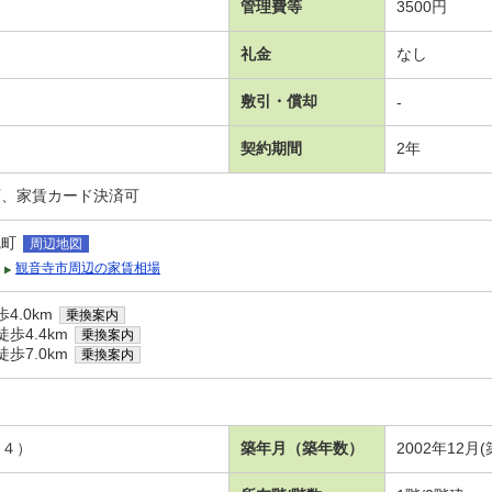
管理費等
3500円
礼金
なし
敷引・償却
-
契約期間
2年
可、家賃カード決済可
尻町
周辺地図
観音寺市周辺の家賃相場
4.0km
乗換案内
歩4.4km
乗換案内
歩7.0km
乗換案内
．４）
築年月（築年数）
2002年12月