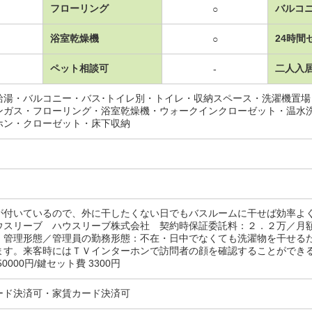
フローリング
バルコ
○
浴室乾燥機
24時間
○
ペット相談可
二人入
-
給湯・バルコニー・バス･トイレ別・トイレ・収納スペース・洗濯機置
ンガス・フローリング・浴室乾燥機・ウォークインクローゼット・温水
ホン・クローゼット・床下収納
が付いているので、外に干したくない日でもバスルームに干せば効率よ
ウスリーブ ハウスリーブ株式会社 契約時保証委託料：２．２万／月
・管理形態／管理員の勤務形態：不在・日中でなくても洗濯物を干せる
ます。来客時にはＴＶインターホンで訪問者の顔を確認することができる
0000円/鍵セット費 3300円
ード決済可・家賃カード決済可