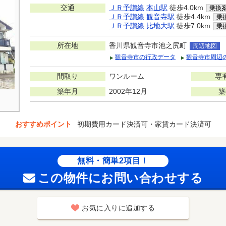
交通
ＪＲ予讃線
本山駅
徒歩4.0km
乗換
ＪＲ予讃線
観音寺駅
徒歩4.4km
乗
ＪＲ予讃線
比地大駅
徒歩7.0km
乗
所在地
香川県観音寺市池之尻町
周辺地図
観音寺市の行政データ
観音寺市周辺
間取り
ワンルーム
専
築年月
2002年12月
築
おすすめポイント
初期費用カード決済可・家賃カード決済可
無料・簡単2項目！
この物件にお問い合わせする
お気に入りに追加する