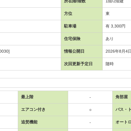
所在階/階数
1階/2階建
方位
東
駐車場
有 3,300円
住宅保険
あり
030]
情報公開日
2026年8月4
次回更新予定日
随時
最上階
角部屋
-
エアコン付き
バス・
○
追焚機能
オート
-