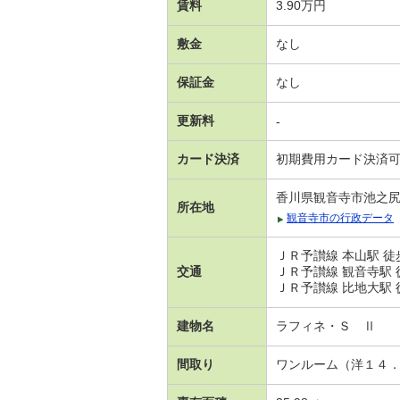
賃料
3.90万円
敷金
なし
保証金
なし
更新料
-
カード決済
初期費用カード決済
香川県観音寺市池之
所在地
観音寺市の行政データ
ＪＲ予讃線 本山駅 徒歩
交通
ＪＲ予讃線 観音寺駅 徒
ＪＲ予讃線 比地大駅 徒
建物名
ラフィネ・Ｓ Ⅱ
間取り
ワンルーム（洋１４