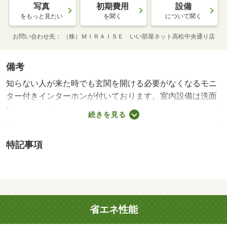
写真
初期費用
設備
をもっと見たい
を聞く
について聞く
お問い合わせ先
（株）ＭＩＲＡＩＳＥ いい部屋ネット高松中央通り店
備考
知らない人が来た時でも玄関を開ける必要がなくなるモニ
ター付きインターホンが付いております。室内設備は洗面
所独立・浴室乾燥機などが揃っているので、快適に過ごし
続きを見る
やすいお部屋になります。エアコンの付いたアパートなの
で、夏や梅雨の時期も安心です。お湯を沸かし直せる追い
特記事項
焚き機能付きです。この物件はバルコニー付きで、用途に
合わせて利用できます。こちらの物件では、駐車場が月額
３３００円でご利用いただけます。設備も充実していて住
みやすい、魅力が詰まったアパートです。多くの方にご好
評の、ＢＳ対応のアパートとなっています。駐輪場付きの
省エネ性能
アパートです。・賃貸保証等：加入要（ハウスリーブ ハ
ウスリーブ株式会社 契約時保証委託料：２．２万／月額