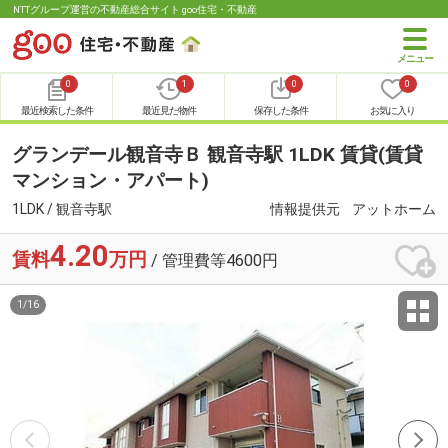
NTTグループ運営の不動産総合サイト goo住宅・不動産
0
1
0
0
最近検索した条件
最近見た物件
保存した条件
お気に入り
グランデール観音寺Ｂ 観音寺駅 1LDK 賃貸(賃貸
マンション・アパート)
1LDK / 観音寺駅
情報提供元
アットホーム
4.20
賃料
万円
/ 管理費等4600円
1
/
16