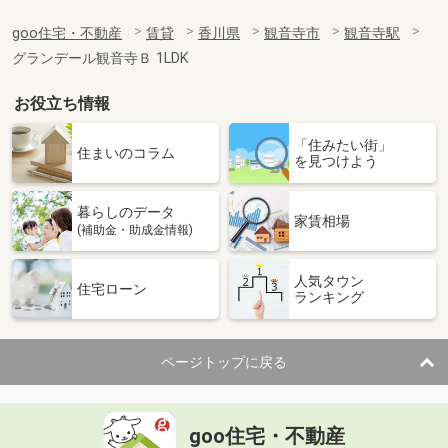
goo住宅・不動産
賃貸
香川県
観音寺市
観音寺駅
グランデール観音寺Ｂ 1LDK
お役立ち情報
「住みたい街」
住まいのコラム
を見つけよう
暮らしのデータ
家賃相場
(補助金・助成金情報)
人気タウン
住宅ローン
ランキング
ページトップに戻る
goo住宅・不動産