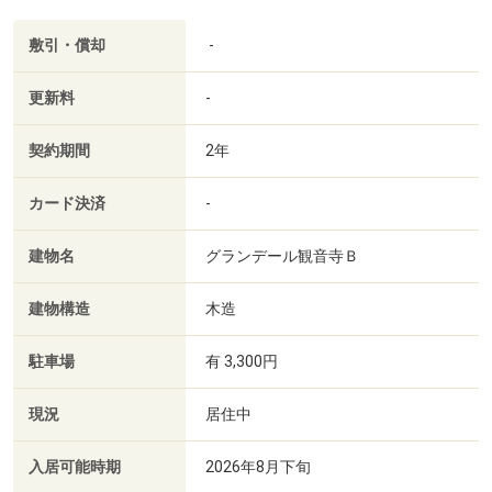
敷引・償却
-
更新料
-
契約期間
2年
カード決済
-
建物名
グランデール観音寺Ｂ
建物構造
木造
駐車場
有 3,300円
現況
居住中
入居可能時期
2026年8月下旬