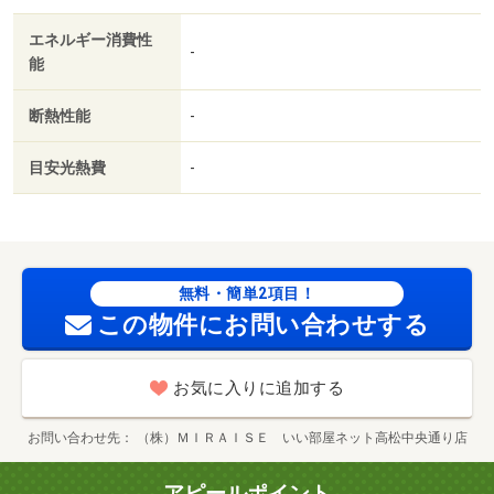
保証委託料：賃料総額の２．２％又は５．５％ ※ペット
エネルギー消費性
可は２．５万／２．５％）・管理形態／管理員の勤務形
-
能
態：不在・◆キャンペーン中◇◆有名ハウスメーカー各社
取扱い中◇◆初期費用クレジット決済可能◇◆来店不要契
断熱性能
-
約可能◆・駐輪場：有（無料）/クリーニング費用 60000
円/鍵セット費 3300円
目安光熱費
-
無料・簡単2項目！
この物件にお問い合わせする
お気に入りに追加する
お問い合わせ先
（株）ＭＩＲＡＩＳＥ いい部屋ネット高松中央通り店
アピールポイント