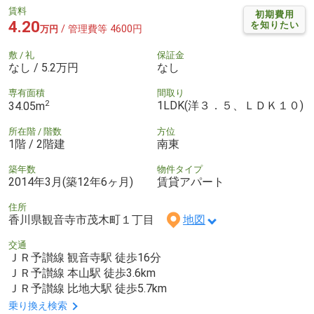
賃料
初期費用
4.20
を知りたい
/ 管理費等 4600円
万円
敷 / 礼
保証金
なし / 5.2万円
なし
専有面積
間取り
2
1LDK(洋３．５、ＬＤＫ１０)
34.05m
所在階 / 階数
方位
1階 / 2階建
南東
築年数
物件タイプ
2014年3月(築12年6ヶ月)
賃貸アパート
住所
香川県観音寺市茂木町１丁目
地図
交通
ＪＲ予讃線 観音寺駅 徒歩16分
ＪＲ予讃線 本山駅 徒歩3.6km
ＪＲ予讃線 比地大駅 徒歩5.7km
乗り換え検索