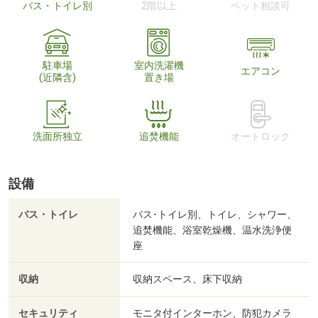
バス・トイレ別
2階以上
ペット相談可
駐車場
室内洗濯機
エアコン
(近隣含)
置き場
洗面所独立
追焚機能
オートロック
設備
バス・トイレ
バス･トイレ別、トイレ、シャワー、
追焚機能、浴室乾燥機、温水洗浄便
座
収納
収納スペース、床下収納
セキュリティ
モニタ付インターホン、防犯カメラ