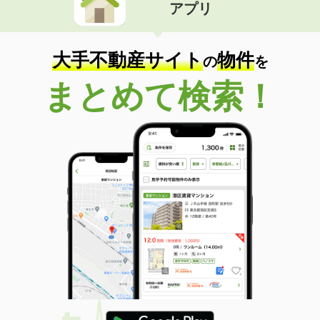
アプリ
大手不動産サイト
物件
の
を
まとめて検索！