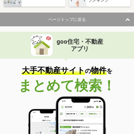
ページトップに戻る
goo住宅・不動産
アプリ
大手不動産サイト
物件
の
を
まとめて検索！