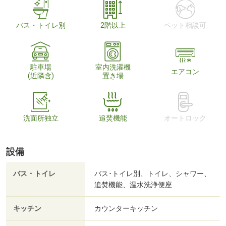
バス・トイレ別
2階以上
ペット相談可
駐車場
室内洗濯機
エアコン
(近隣含)
置き場
洗面所独立
追焚機能
オートロック
設備
バス・トイレ
バス･トイレ別、トイレ、シャワー、
追焚機能、温水洗浄便座
キッチン
カウンターキッチン