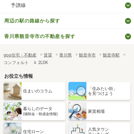
予讃線
周辺の駅の路線から探す
香川県観音寺市の不動産を探す
goo住宅・不動産
賃貸
香川県
観音寺市
観音寺駅
コンフォルト Ａ 2LDK
お役立ち情報
「住みたい街」
住まいのコラム
を見つけよう
暮らしのデータ
家賃相場
(補助金・助成金情報)
人気タウン
住宅ローン
ランキング