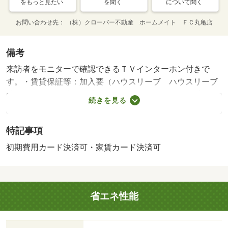
をもっと見たい
を聞く
について聞く
お問い合わせ先
（株）クローバー不動産 ホームメイト ＦＣ丸亀店
備考
来訪者をモニターで確認できるＴＶインターホン付きで
す。・賃貸保証等：加入要（ハウスリーブ ハウスリーブ
株式会社 契約時保証委託料：２．２万／月額保証委託
続きを見る
料：賃料総額の２．２％又は５．５％）・管理形態／管理
員の勤務形態：不在・化粧品や洗面道具といった小物もス
特記事項
ッキリまとめて収納できる独立洗面台が付いております。
直接会わずにインターホン越しに来訪者を確認できるの
初期費用カード決済可・家賃カード決済可
で、トラブルを事前に回避しやすくなります。/クリーニン
グ費用 70000円/鍵セット費 3300円
省エネ性能