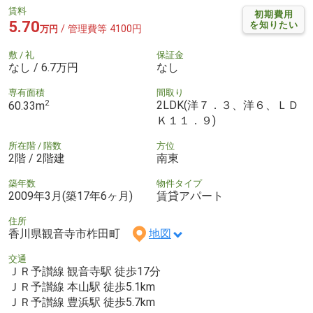
賃料
初期費用
5.70
を知りたい
/ 管理費等 4100円
万円
敷 / 礼
保証金
なし / 6.7万円
なし
専有面積
間取り
2
2LDK(洋７．３、洋６、ＬＤ
60.33m
Ｋ１１．９)
所在階 / 階数
方位
2階 / 2階建
南東
築年数
物件タイプ
2009年3月(築17年6ヶ月)
賃貸アパート
住所
香川県観音寺市柞田町
地図
交通
ＪＲ予讃線 観音寺駅 徒歩17分
ＪＲ予讃線 本山駅 徒歩5.1km
ＪＲ予讃線 豊浜駅 徒歩5.7km