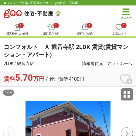
NTTグループ運営の不動産総合サイト goo住宅・不動産
0
1
0
0
最近検索した条件
最近見た物件
保存した条件
お気に入り
コンフォルト Ａ 観音寺駅 2LDK 賃貸(賃貸マン
ション・アパート)
2LDK / 観音寺駅
情報提供元
アットホーム
5.70
賃料
万円
/ 管理費等4100円
1
/
16