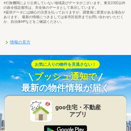
※行政機関により公表していない地域及びデータがございます。東京23区以外
の政令指定都市は、市全体のデータとして表示しています。
※提供データには細心の注意を払っておりますが、調査後に変更がある場合が
あります。 最新の情報につきましては各市区役所までお問い合わせいただく
か、自治体HPなどをご確認ください。
情報の見方
お気に入りの物件を見逃さない！
プッシュ通知で
最新の物件情報が届く
goo住宅・不動産
アプリ