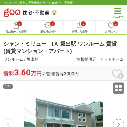
NTTグループ運営の不動産総合サイト goo住宅・不動産
0
1
0
0
最近検索した条件
最近見た物件
保存した条件
お気に入り
シャン・ミリュー ⅠＡ 坂出駅 ワンルーム 賃貸
(賃貸マンション・アパート)
ワンルーム / 坂出駅
情報提供元
アットホーム
3.60
賃料
万円
/ 管理費等3900円
1
/
16