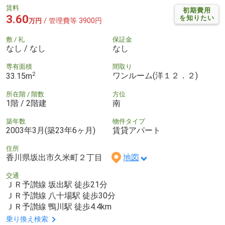
賃料
初期費用
3.60
を知りたい
/ 管理費等 3900円
万円
敷 / 礼
保証金
なし / なし
なし
専有面積
間取り
2
ワンルーム(洋１２．２)
33.15m
所在階 / 階数
方位
1階 / 2階建
南
築年数
物件タイプ
2003年3月(築23年6ヶ月)
賃貸アパート
住所
香川県坂出市久米町２丁目
地図
交通
ＪＲ予讃線 坂出駅 徒歩21分
ＪＲ予讃線 八十場駅 徒歩30分
ＪＲ予讃線 鴨川駅 徒歩4.4km
乗り換え検索