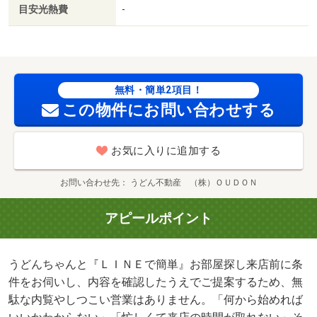
はＬＩＮＥで条件を入力するだけ。 お部屋探しを、もっ
目安光熱費
-
と気軽に、もっとスムーズに。/クリーニング費用 50000
円/鍵セット費 3300円
無料・簡単2項目！
この物件にお問い合わせする
お気に入りに追加する
お問い合わせ先
うどん不動産 （株）ＯＵＤＯＮ
アピールポイント
うどんちゃんと『ＬＩＮＥで簡単』お部屋探し来店前に条
件をお伺いし、内容を確認したうえでご提案するため、無
駄な内覧やしつこい営業はありません。「何から始めれば