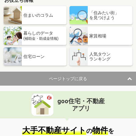
お役立ち情報
「住みたい街」
住まいのコラム
を見つけよう
暮らしのデータ
家賃相場
(補助金・助成金情報)
人気タウン
住宅ローン
ランキング
ページトップに戻る
goo住宅・不動産
アプリ
大手不動産サイト
物件
の
を