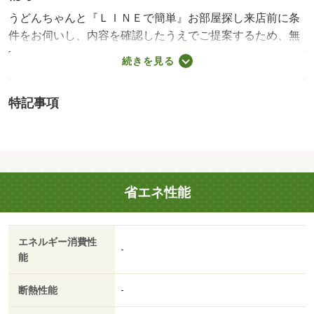
うどんちゃんと『ＬＩＮＥで簡単』お部屋探し来店前に条
件をお伺いし、内容を確認したうえでご提案するため、無
駄な内覧やしつこい営業はありません。「何から始めれば
続きを見る
いいかわからない」「忙しくて来店の時間が取れない」そ
んな方もご安心ください。まずはＬＩＮＥで条件を入力す
特記事項
るだけ。お部屋探しを、もっと気軽に、もっとスムーズ
に。うどんちゃんと『ＬＩＮＥで簡単』お部屋探し来店前
に条件をお伺いし、内容を確認したうえでご提案するた
め、無駄な内覧やしつこい営業はありません。「何から始
めればいいかわからない」「忙しくて来店の時間が取れな
省エネ性能
い」そんな方もご安心ください。まずはＬＩＮＥで条件を
入力するだけ。お部屋探しを、もっと気軽に、もっとスム
ーズに。・賃貸保証等：加入要（ハウスリーブ ハウスリ
エネルギー消費性
ーブ株式会社 契約時保証委託料：２．２万／月額保証委
-
能
託料：賃料総額の２．２％又は５．５％ ※ペット可は
２．５万／２．５％）・管理形態／管理員の勤務形態：不
断熱性能
-
在・うどんちゃんと『ＬＩＮＥで簡単』お部屋探し まず