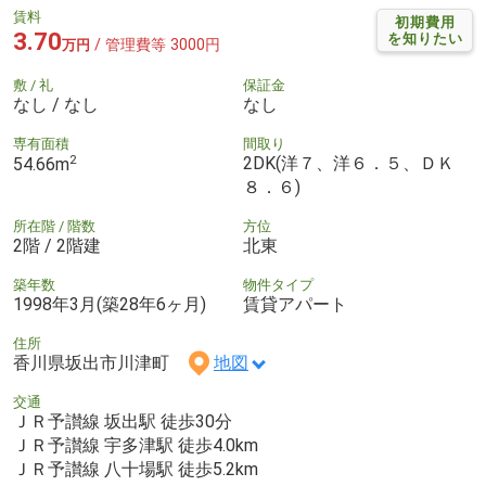
賃料
初期費用
3.70
を知りたい
/ 管理費等 3000円
万円
敷 / 礼
保証金
なし / なし
なし
専有面積
間取り
2
2DK(洋７、洋６．５、ＤＫ
54.66m
８．６)
所在階 / 階数
方位
2階 / 2階建
北東
築年数
物件タイプ
1998年3月(築28年6ヶ月)
賃貸アパート
住所
香川県坂出市川津町
地図
交通
ＪＲ予讃線 坂出駅 徒歩30分
ＪＲ予讃線 宇多津駅 徒歩4.0km
ＪＲ予讃線 八十場駅 徒歩5.2km