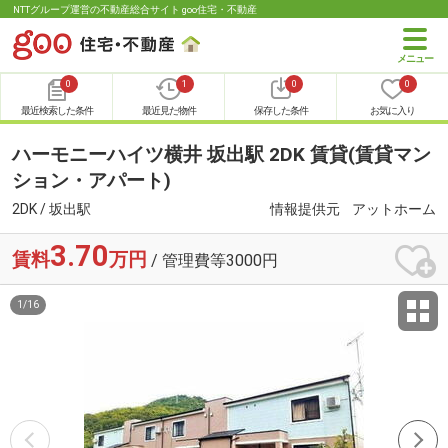
NTTグループ運営の不動産総合サイト goo住宅・不動産
0
1
0
0
最近検索した条件
最近見た物件
保存した条件
お気に入り
ハーモニーハイツ横井 坂出駅 2DK 賃貸(賃貸マン
ション・アパート)
2DK / 坂出駅
情報提供元
アットホーム
3.70
賃料
万円
/ 管理費等3000円
1
/
16