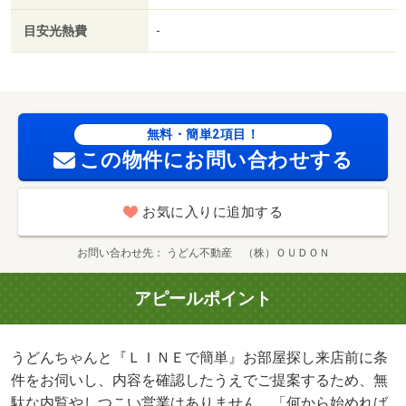
はＬＩＮＥで条件を入力するだけ。 お部屋探しを、もっ
目安光熱費
-
と気軽に、もっとスムーズに。/クリーニング費用 60000
円/鍵セット費 3300円
無料・簡単2項目！
この物件にお問い合わせする
お気に入りに追加する
お問い合わせ先
うどん不動産 （株）ＯＵＤＯＮ
アピールポイント
うどんちゃんと『ＬＩＮＥで簡単』お部屋探し来店前に条
件をお伺いし、内容を確認したうえでご提案するため、無
駄な内覧やしつこい営業はありません。「何から始めれば