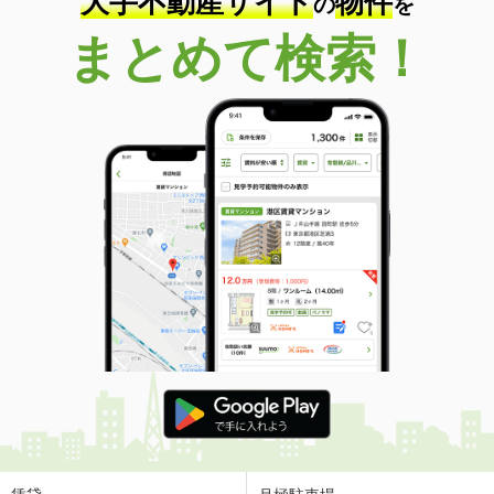
大手不動産サイト
物件
の
を
まとめて検索！