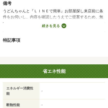
備考
うどんちゃんと『ＬＩＮＥで簡単』お部屋探し来店前に条
件をお伺いし、内容を確認したうえでご提案するため、無
駄な内覧やしつこい営業はありません。「何から始めれば
続きを見る
いいかわからない」「忙しくて来店の時間が取れない」そ
んな方もご安心ください。まずはＬＩＮＥで条件を入力す
特記事項
るだけ。お部屋探しを、もっと気軽に、もっとスムーズ
に。うどんちゃんと『ＬＩＮＥで簡単』お部屋探し来店前
に条件をお伺いし、内容を確認したうえでご提案するた
め、無駄な内覧やしつこい営業はありません。「何から始
めればいいかわからない」「忙しくて来店の時間が取れな
省エネ性能
い」そんな方もご安心ください。まずはＬＩＮＥで条件を
入力するだけ。お部屋探しを、もっと気軽に、もっとスム
ーズに。・賃貸保証等：加入要（ハウスリーブ ハウスリ
エネルギー消費性
ーブ株式会社 契約時保証委託料：２．２万／月額保証委
-
能
託料：賃料総額の２．２％又は５．５％ ※ペット可は
２．５万／２．５％）・管理形態／管理員の勤務形態：不
断熱性能
-
在・うどんちゃんと『ＬＩＮＥで簡単』お部屋探し まず