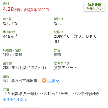
賃料
初期費用
4.30
を知りたい
/ 管理費等 3800円
万円
敷 / 礼
保証金
なし / なし
なし
専有面積
間取り
2
2DK(洋６、洋６、ＤＫ６．
44.67m
６)
所在階 / 階数
方位
1階 / 2階建
南東
築年数
物件タイプ
2005年2月(築21年7ヶ月)
賃貸アパート
住所
香川県坂出市林田町
地図
交通
ＪＲ予讃線 八十場駅 バス15分/「米出」バス停 停歩4分
乗り換え検索