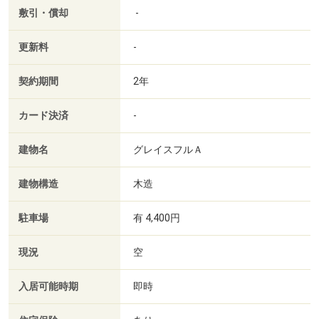
敷引・償却
-
更新料
-
契約期間
2年
カード決済
-
建物名
グレイスフルＡ
建物構造
木造
駐車場
有 4,400円
現況
空
入居可能時期
即時