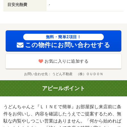
はＬＩＮＥで条件を入力するだけ。 お部屋探しを、もっ
目安光熱費
-
と気軽に、もっとスムーズに。/クリーニング費用 60000
円/鍵セット費 3300円
無料・簡単2項目！
この物件にお問い合わせする
お気に入りに追加する
お問い合わせ先
うどん不動産 （株）ＯＵＤＯＮ
アピールポイント
うどんちゃんと『ＬＩＮＥで簡単』お部屋探し来店前に条
件をお伺いし、内容を確認したうえでご提案するため、無
駄な内覧やしつこい営業はありません。「何から始めれば