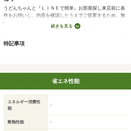
うどんちゃんと『ＬＩＮＥで簡単』お部屋探し来店前に条
件をお伺いし、内容を確認したうえでご提案するため、無
駄な内覧やしつこい営業はありません。「何から始めれば
続きを見る
いいかわからない」「忙しくて来店の時間が取れない」そ
んな方もご安心ください。まずはＬＩＮＥで条件を入力す
特記事項
るだけ。お部屋探しを、もっと気軽に、もっとスムーズ
に。うどんちゃんと『ＬＩＮＥで簡単』お部屋探し来店前
に条件をお伺いし、内容を確認したうえでご提案するた
め、無駄な内覧やしつこい営業はありません。「何から始
めればいいかわからない」「忙しくて来店の時間が取れな
省エネ性能
い」そんな方もご安心ください。まずはＬＩＮＥで条件を
入力するだけ。お部屋探しを、もっと気軽に、もっとスム
ーズに。・賃貸保証等：加入要（ハウスリーブ ハウスリ
エネルギー消費性
ーブ株式会社 契約時保証委託料：２．２万／月額保証委
-
能
託料：賃料総額の２．２％又は５．５％ ※ペット可は
２．５万／２．５％）・管理形態／管理員の勤務形態：不
断熱性能
-
在・うどんちゃんと『ＬＩＮＥで簡単』お部屋探し まず