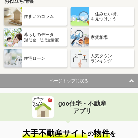
お役立ち情報
「住みたい街」
住まいのコラム
を見つけよう
暮らしのデータ
家賃相場
(補助金・助成金情報)
人気タウン
住宅ローン
ランキング
ページトップに戻る
goo住宅・不動産
アプリ
大手不動産サイト
物件
の
を