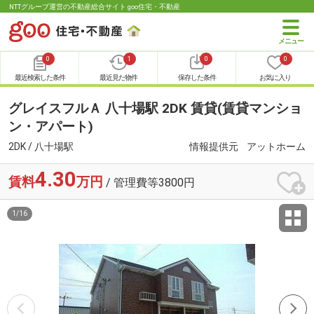
NTTグループ運営の不動産総合サイト goo住宅・不動産
0
1
0
0
最近検索した条件
最近見た物件
保存した条件
お気に入り
グレイスフルＡ 八十場駅 2DK 賃貸(賃貸マンショ
ン・アパート)
2DK / 八十場駅
情報提供元
アットホーム
4.30
賃料
万円
/ 管理費等3800円
1
/
16