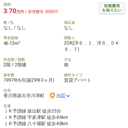
賃料
初期費用
3.70
を知りたい
/ 管理費等 3000円
万円
敷 / 礼
保証金
なし / なし
なし
専有面積
間取り
2
2DK(洋６．１、洋６、ＤＫ
46.13m
６．７)
所在階 / 階数
方位
2階 / 2階建
南
築年数
物件タイプ
1997年6月(築29年3ヶ月)
賃貸アパート
住所
香川県坂出市川津町
地図
交通
ＪＲ予讃線 坂出駅 徒歩25分
ＪＲ予讃線 宇多津駅 徒歩4.6km
ＪＲ予讃線 八十場駅 徒歩4.8km