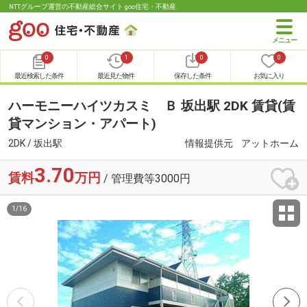
NTTグループ運営の不動産総合サイト goo住宅・不動産
0
1
0
0
最近検索した条件
最近見た物件
保存した条件
お気に入り
ハーモニーハイツカスミ Ｂ 坂出駅 2DK 賃貸(賃
貸マンション・アパート)
2DK / 坂出駅
情報提供元
アットホーム
3.70
賃料
万円
/ 管理費等3000円
1
/
16