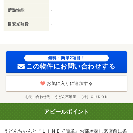
２．５万／２．５％）・管理形態／管理員の勤務形態：不
断熱性能
-
在・うどんちゃんと『ＬＩＮＥで簡単』お部屋探し まず
はＬＩＮＥで条件を入力するだけ。 お部屋探しを、もっ
目安光熱費
-
と気軽に、もっとスムーズに。/クリーニング費用 60000
円/鍵セット費 3300円
無料・簡単2項目！
この物件にお問い合わせする
お気に入りに追加する
お問い合わせ先
うどん不動産 （株）ＯＵＤＯＮ
アピールポイント
うどんちゃんと『ＬＩＮＥで簡単』お部屋探し来店前に条