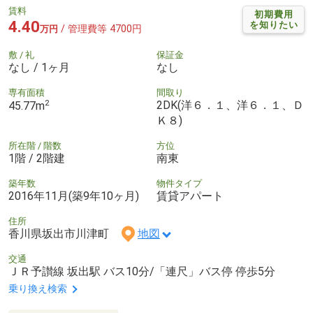
賃料
初期費用
4.40
を知りたい
/ 管理費等 4700円
万円
敷 / 礼
保証金
なし / 1ヶ月
なし
専有面積
間取り
2
2DK(洋６．１、洋６．１、Ｄ
45.77m
Ｋ８)
所在階 / 階数
方位
1階 / 2階建
南東
築年数
物件タイプ
2016年11月(築9年10ヶ月)
賃貸アパート
住所
香川県坂出市川津町
地図
交通
ＪＲ予讃線 坂出駅 バス10分/「連尺」バス停 停歩5分
乗り換え検索