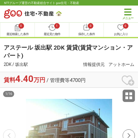
NTTグループ運営の不動産総合サイト goo住宅・不動産
0
1
0
0
最近検索した条件
最近見た物件
保存した条件
お気に入り
アステール 坂出駅 2DK 賃貸(賃貸マンション・ア
パート)
2DK / 坂出駅
情報提供元
アットホーム
4.40
賃料
万円
/ 管理費等4700円
1
/
16