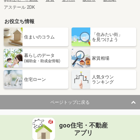
アステール 2DK
お役立ち情報
「住みたい街」
住まいのコラム
を見つけよう
暮らしのデータ
家賃相場
(補助金・助成金情報)
人気タウン
住宅ローン
ランキング
ページトップに戻る
goo住宅・不動産
アプリ