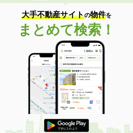
大手不動産サイト
物件
の
を
まとめて検索！