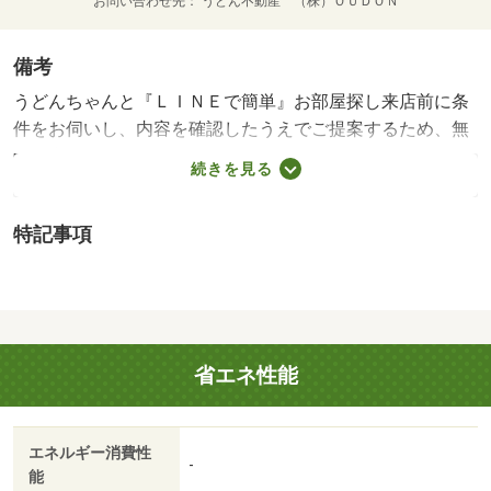
お問い合わせ先
うどん不動産 （株）ＯＵＤＯＮ
備考
うどんちゃんと『ＬＩＮＥで簡単』お部屋探し来店前に条
件をお伺いし、内容を確認したうえでご提案するため、無
駄な内覧やしつこい営業はありません。「何から始めれば
続きを見る
いいかわからない」「忙しくて来店の時間が取れない」そ
んな方もご安心ください。まずはＬＩＮＥで条件を入力す
特記事項
るだけ。お部屋探しを、もっと気軽に、もっとスムーズ
に。うどんちゃんと『ＬＩＮＥで簡単』お部屋探し来店前
に条件をお伺いし、内容を確認したうえでご提案するた
め、無駄な内覧やしつこい営業はありません。「何から始
めればいいかわからない」「忙しくて来店の時間が取れな
省エネ性能
い」そんな方もご安心ください。まずはＬＩＮＥで条件を
入力するだけ。お部屋探しを、もっと気軽に、もっとスム
ーズに。・賃貸保証等：加入要（ハウスリーブ ハウスリ
エネルギー消費性
ーブ株式会社 契約時保証委託料：２．２万／月額保証委
-
能
託料：賃料総額の２．２％又は５．５％ ※ペット可は