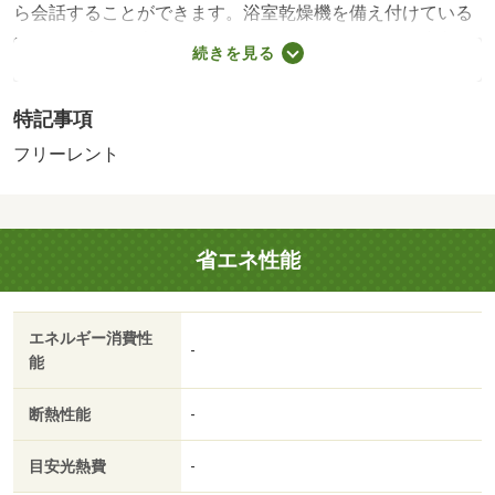
ら会話することができます。浴室乾燥機を備え付けている
ので、浴室を暖房機能で温めておくことで急激な温度変化
続きを見る
によるヒートショックの予防もできます。お家でパソコン
使いたい方にオススメ、ネット回線工事済み物件。駐輪場
特記事項
付きの物件です。新生活のスタートにはお部屋探しが大
切。当社は坂出市や坂出付近で探しているあなたを全力で
フリーレント
サポートします。来客時にはＴＶインターホンを使用して
訪問者の顔を確認することができます。浴室乾燥機を設置
しているので、外に干したくない日でも効率よくカラッと
省エネ性能
乾かせます。今や必需品ともなったネット。こちらはイン
ターネット有り物件です。アパートタイプのお部屋です。
お部屋探しも楽しく。坂出市や坂出付近のことなら当社へ
エネルギー消費性
ご連絡下さい。経験豊富なスタッフがお待ちしておりま
-
能
す。・賃貸保証等：加入要（保証会社の利用 利用料の１
００％～１２０％）・鍵交換代：あり１６，５００円～・
断熱性能
-
フリーレントあり：１ヶ月・いつでも洗濯物を干せるの
で、日中は忙しいという人にもおすすめの浴室乾燥機を設
目安光熱費
-
置しています。知らない来訪者が来てもＴＶインターホン