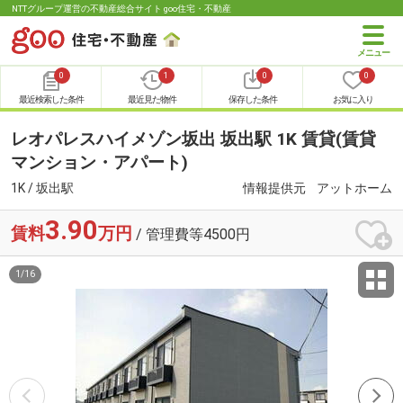
NTTグループ運営の不動産総合サイト goo住宅・不動産
0
1
0
0
最近検索した条件
最近見た物件
保存した条件
お気に入り
レオパレスハイメゾン坂出 坂出駅 1K 賃貸(賃貸
マンション・アパート)
1K / 坂出駅
情報提供元
アットホーム
3.90
賃料
万円
/ 管理費等4500円
1
/
16