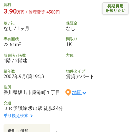
賃料
初期費用
3.90
を知りたい
/ 管理費等 4500円
万円
敷 / 礼
保証金
なし / 1ヶ月
なし
専有面積
間取り
2
1K
23.61m
所在階 / 階数
方位
1階 / 2階建
築年数
物件タイプ
2007年9月(築19年)
賃貸アパート
住所
香川県坂出市築港町１丁目
地図
交通
ＪＲ予讃線 坂出駅 徒歩24分
乗り換え検索
敷引・償却
-