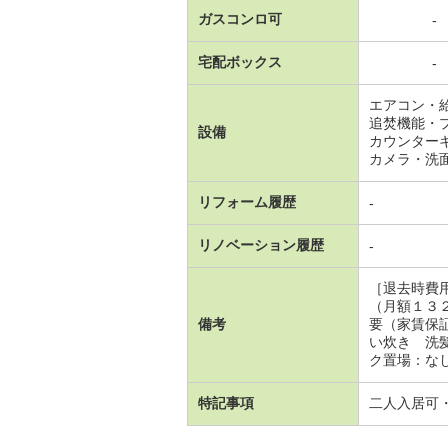
ガスコンロ可
-
宅配ボックス
-
エアコン・
追焚機能・
設備
カウンター
カメラ・洗
リフォーム履歴
-
リノベーション履歴
-
［退去時費
（月額１３
備考
要（家賃保
い炊き 洗
ク置場：なし
特記事項
二人入居可