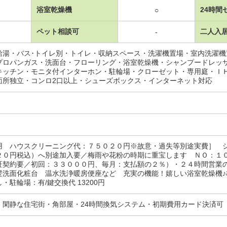
浴室乾燥機
24時間
○
ペット相談可
二人入
-
給湯・バス･トイレ別・トイレ・収納スペース・洗濯機置場・室内洗濯
プロパンガス・洗面台・フローリング・浴室乾燥機・シャンプードレッ
キッチン・モニタ付インターホン・駐輪場・クローゼット・専用庭・Ｉ
面所独立・コンロ2口以上・シューズボックス・インターネット対応
用 ハウスクリーニング代：７５０２０円※故意・過失等別途実費］ 
２０円税込）へ別途加入要／梅雨や花粉の時期に重宝します ＮＯ：１
証契約要／初回：３３０００円、毎月：支払額の２％）・２４時間営業
髪洗面化粧台 温水洗浄暖房便座など 充実の機能！嬉しい浴室乾燥機♪
・駐輪場：有/鍵交換代 13200円
・閑静な住宅街・角部屋・24時間換気システム・初期費用カード決済可