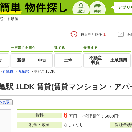
住宅・不動産
1
最近見た物件
保
一戸建てを買う
建てる
投資する
不動産
古
新築
中古
土地
土地活用
投資
>
丸亀市
>
丸亀駅
>
ラピス 1LDK
亀駅 1LDK 賃貸(賃貸マンション・アパ
を表示
6
賃料
万円 (管理費等：5000円)
礼金・敷金
なし / なし
保証金/