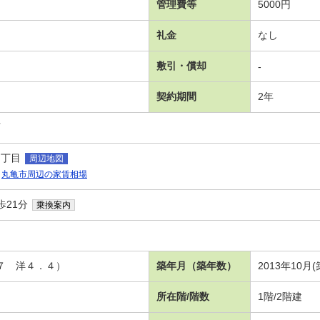
管理費等
5000円
礼金
なし
敷引・償却
-
契約期間
2年
可
１丁目
周辺地図
丸亀市周辺の家賃相場
歩21分
乗換案内
．７ 洋４．４）
築年月（築年数）
2013年10月(
所在階/階数
1階/2階建