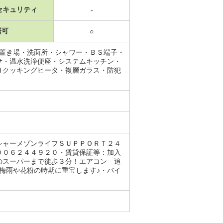
セキュリティ
-
居可
○
機置き場・洗面所・シャワー・ＢＳ端子・
サ・温水洗浄便座・システムキッチン・
Ｈクッキングヒータ・複層ガラス・防犯
シャーメゾンライフＳＵＰＰＯＲＴ２４
００６２４４９２０・賃貸保証等：加入
のスーパーまで徒歩３分！エアコン 追
梅雨や花粉の時期に重宝します♪・バイ