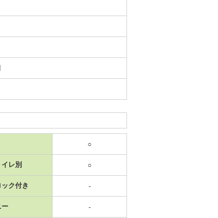
日
○
トイレ別
○
ロック付き
-
ニー
-