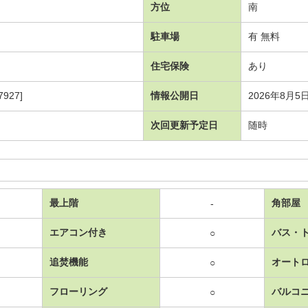
方位
南
駐車場
有 無料
住宅保険
あり
927]
情報公開日
2026年8月5
次回更新予定日
随時
最上階
角部屋
-
エアコン付き
バス・
○
追焚機能
オート
○
フローリング
バルコ
○