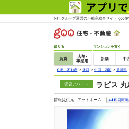
NTTグループ運営の不動産総合サイト goo
借りる
マンションを買う
店舗･
賃貸
新築
中
事業用
住宅・不動産
>
賃貸
>
中国・四国
>
香川県
ラピス 丸
賃貸アパート
情報提供元
アットホーム
印刷画面