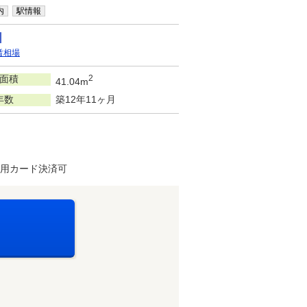
内
駅情報
賃相場
面積
2
41.04m
年数
築12年11ヶ月
費用カード決済可