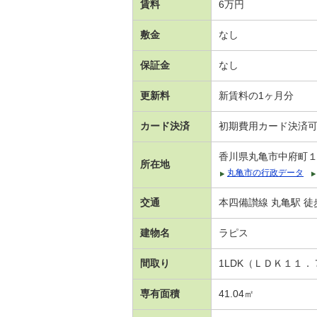
賃料
6万円
敷金
なし
保証金
なし
更新料
新賃料の1ヶ月分
カード決済
初期費用カード決済
香川県丸亀市中府町
所在地
丸亀市の行政データ
交通
本四備讃線 丸亀駅 徒
建物名
ラピス
間取り
1LDK（ＬＤＫ１１
専有面積
41.04㎡