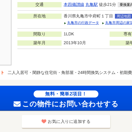
交通
本四備讃線
丸亀駅
徒歩21分
乗換案
所在地
香川県丸亀市中府町１丁目
周辺地図
丸亀市の行政データ
丸亀市周辺の家
間取り
1LDK
専有
築年月
2013年10月
築
ント
二人入居可・閑静な住宅街・角部屋・24時間換気システム・初期
無料・簡単2項目！
この物件にお問い合わせする
お気に入りに追加する