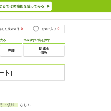
0
0
存した検索条件
お気に入り
売る
住みやすい街を探す
助成金
売却
情報
ート)
敷引・償却
なし / -