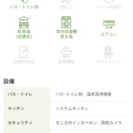
バス・トイレ別
2階以上
ペット相談可
駐車場
室内洗濯機
エアコン
(近隣含)
置き場
洗面所独立
追焚機能
オートロック
設備
バス・トイレ
バス･トイレ別、温水洗浄便座
キッチン
システムキッチン
セキュリティ
モニタ付インターホン、防犯カメラ