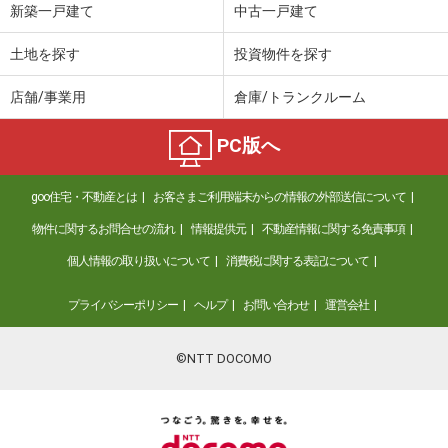
新築一戸建て
中古一戸建て
土地を探す
投資物件を探す
店舗/事業用
倉庫/トランクルーム
PC版へ
goo住宅・不動産とは
お客さまご利用端末からの情報の外部送信について
物件に関するお問合せの流れ
情報提供元
不動産情報に関する免責事項
個人情報の取り扱いについて
消費税に関する表記について
プライバシーポリシー
ヘルプ
お問い合わせ
運営会社
©NTT DOCOMO