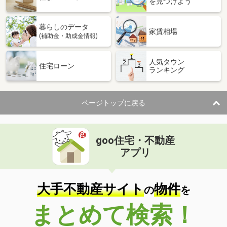
を見つけよう
暮らしのデータ
家賃相場
(補助金・助成金情報)
人気タウン
住宅ローン
ランキング
ページトップに戻る
goo住宅・不動産
アプリ
大手不動産サイト
物件
の
を
まとめて検索！