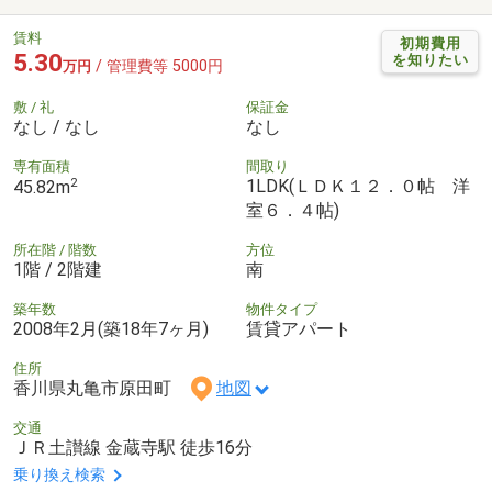
賃料
初期費用
5.30
を知りたい
/ 管理費等 5000円
万円
敷 / 礼
保証金
なし / なし
なし
専有面積
間取り
2
1LDK(ＬＤＫ１２．０帖 洋
45.82m
室６．４帖)
所在階 / 階数
方位
1階 / 2階建
南
築年数
物件タイプ
2008年2月(築18年7ヶ月)
賃貸アパート
住所
香川県丸亀市原田町
地図
交通
ＪＲ土讃線 金蔵寺駅 徒歩16分
乗り換え検索