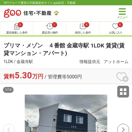
NTTグループ運営の不動産総合サイト goo住宅・不動産
0
1
0
0
最近検索した条件
最近見た物件
保存した条件
お気に入り
プリマ・メゾン ４番館 金蔵寺駅 1LDK 賃貸(賃
貸マンション・アパート)
1LDK / 金蔵寺駅
情報提供元
アットホーム
5.30
賃料
万円
/ 管理費等5000円
1
/
16