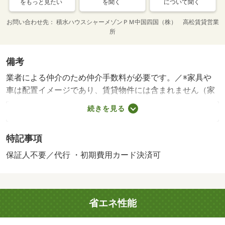
をもっと見たい
を聞く
について聞く
お問い合わせ先
積水ハウスシャーメゾンＰＭ中国四国（株） 高松賃貸営業
所
備考
業者による仲介のため仲介手数料が必要です。／※家具や
車は配置イメージであり、賃貸物件には含まれません（家
具家電付等を除く）。・賃貸保証等：加入要（【個人契
続きを見る
約】 初回契約事務手数料：３３，０００円（税込）、月
額保証料：賃料等の２％、保証会社：積水ハウスシャーメ
特記事項
ゾンパートナーズ）・維持費等：シャーメゾンライフＳＵ
ＰＰＯＲＴ２４月額１，３２０円／月・他交通手段：原田
保証人不要／代行 ・初期費用カード決済可
南口停歩３分・インターネット無料・Ｗｉ－Ｆｉ完備♪入居
後６ヶ月間、Ｕ－ＮＥＸＴ動画コンテンツ視聴無料特典付
き☆ 防犯カメラ付き♪空き巣や車上荒らしの抑止力にな
省エネ性能
ります！！・駐輪場：有/鍵交換費用 13200円/クリーニン
グ特約料 84920円