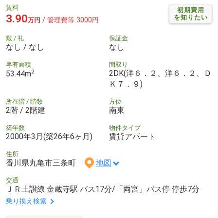
賃料
初期費用
3.90
を知りたい
/ 管理費等 3000円
万円
敷 / 礼
保証金
なし / なし
なし
専有面積
間取り
2
2DK(洋６．２、洋６．２、Ｄ
53.44m
Ｋ７．９)
所在階 / 階数
方位
2階 / 2階建
南東
築年数
物件タイプ
2000年3月(築26年6ヶ月)
賃貸アパート
住所
香川県丸亀市三条町
地図
交通
ＪＲ土讃線 金蔵寺駅 バス17分/「両宮」バス停 停歩7分
乗り換え検索