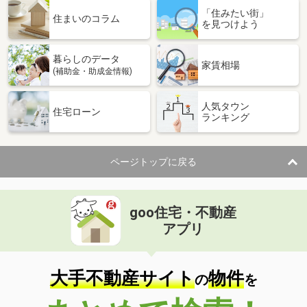
「住みたい街」
住まいのコラム
を見つけよう
暮らしのデータ
家賃相場
(補助金・助成金情報)
人気タウン
住宅ローン
ランキング
ページトップに戻る
goo住宅・不動産
アプリ
大手不動産サイト
物件
の
を