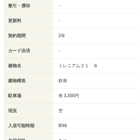
敷引・償却
-
更新料
-
契約期間
2年
カード決済
-
建物名
ミレニアム２１ Ｂ
建物構造
鉄骨
駐車場
有 3,300円
現況
空
入居可能時期
即時