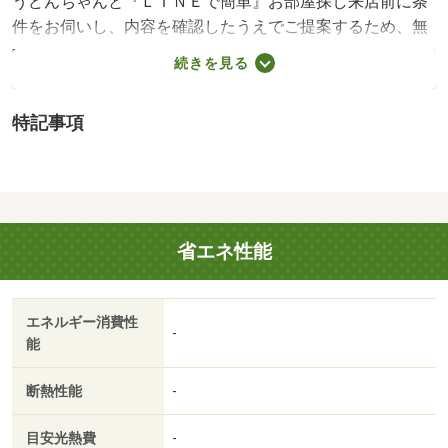
うどんちゃんと『ＬＩＮＥで簡単』お部屋探し来店前に条
件をお伺いし、内容を確認したうえでご提案するため、無
駄な内覧やしつこい営業はありません。「何から始めれば
続きを見る
いいかわからない」「忙しくて来店の時間が取れない」そ
んな方もご安心ください。まずはＬＩＮＥで条件を入力す
特記事項
るだけ。お部屋探しを、もっと気軽に、もっとスムーズ
に。うどんちゃんと『ＬＩＮＥで簡単』お部屋探し来店前
に条件をお伺いし、内容を確認したうえでご提案するた
め、無駄な内覧やしつこい営業はありません。「何から始
めればいいかわからない」「忙しくて来店の時間が取れな
省エネ性能
い」そんな方もご安心ください。まずはＬＩＮＥで条件を
入力するだけ。お部屋探しを、もっと気軽に、もっとスム
ーズに。・賃貸保証等：加入要（ハウスリーブ ハウスリ
エネルギー消費性
ーブ株式会社 契約時保証委託料：２．２万／月額保証委
-
能
託料：賃料総額の２．２％又は５．５％ ※ペット可は
２．５万／２．５％）・管理形態／管理員の勤務形態：不
断熱性能
-
在・うどんちゃんと『ＬＩＮＥで簡単』お部屋探し まず
はＬＩＮＥで条件を入力するだけ。 お部屋探しを、もっ
目安光熱費
-