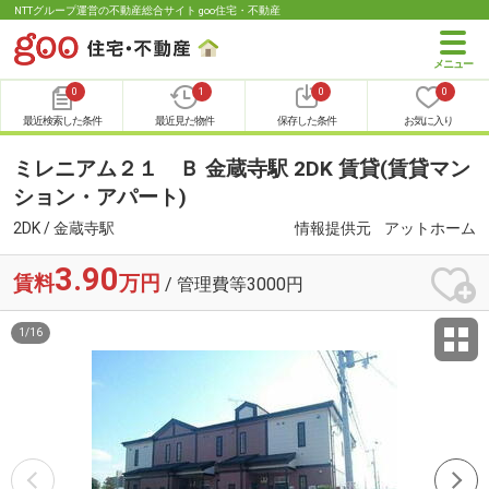
NTTグループ運営の不動産総合サイト goo住宅・不動産
0
1
0
0
最近検索した条件
最近見た物件
保存した条件
お気に入り
ミレニアム２１ Ｂ 金蔵寺駅 2DK 賃貸(賃貸マン
ション・アパート)
2DK / 金蔵寺駅
情報提供元
アットホーム
3.90
賃料
万円
/ 管理費等3000円
1
/
16