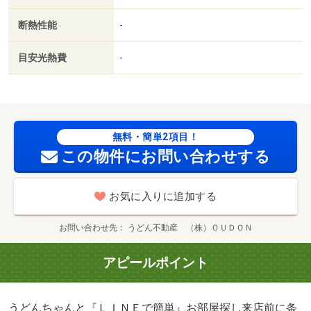
２．５万／２．５％）・管理形態／管理員の勤務形態：不
断熱性能
-
在・うどんちゃんと『ＬＩＮＥで簡単』お部屋探し まず
はＬＩＮＥで条件を入力するだけ。 お部屋探しを、もっ
目安光熱費
-
と気軽に、もっとスムーズに。/クリーニング費用 50000
円/鍵セット費 3300円
無料・簡単2項目！
この物件にお問い合わせする
お気に入りに追加する
お問い合わせ先
うどん不動産 （株）ＯＵＤＯＮ
アピールポイント
うどんちゃんと『ＬＩＮＥで簡単』お部屋探し来店前に条