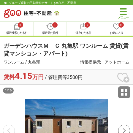
NTTグループ運営の不動産総合サイト goo住宅・不動産
0
1
0
0
最近検索した条件
最近見た物件
保存した条件
お気に入り
ガーデンハウスＭ Ｃ 丸亀駅 ワンルーム 賃貸(賃
貸マンション・アパート)
ワンルーム / 丸亀駅
情報提供元
アットホーム
4.15
賃料
万円
/ 管理費等3500円
1
/
16