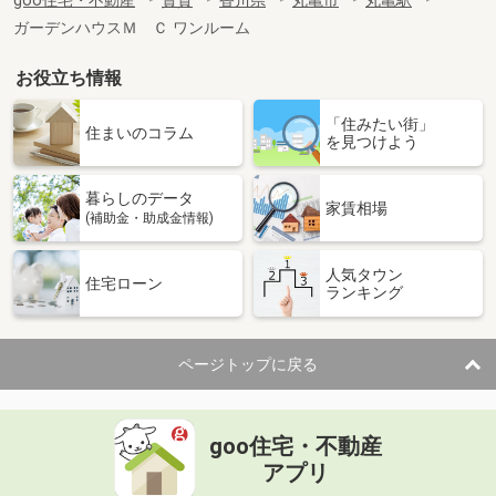
goo住宅・不動産
賃貸
香川県
丸亀市
丸亀駅
ガーデンハウスＭ Ｃ ワンルーム
お役立ち情報
「住みたい街」
住まいのコラム
を見つけよう
暮らしのデータ
家賃相場
(補助金・助成金情報)
人気タウン
住宅ローン
ランキング
ページトップに戻る
goo住宅・不動産
アプリ