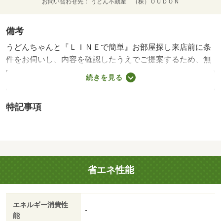
お問い合わせ先
うどん不動産 （株）ＯＵＤＯＮ
備考
うどんちゃんと『ＬＩＮＥで簡単』お部屋探し来店前に条
件をお伺いし、内容を確認したうえでご提案するため、無
駄な内覧やしつこい営業はありません。「何から始めれば
続きを見る
いいかわからない」「忙しくて来店の時間が取れない」そ
んな方もご安心ください。まずはＬＩＮＥで条件を入力す
特記事項
るだけ。お部屋探しを、もっと気軽に、もっとスムーズ
に。うどんちゃんと『ＬＩＮＥで簡単』お部屋探し来店前
に条件をお伺いし、内容を確認したうえでご提案するた
め、無駄な内覧やしつこい営業はありません。「何から始
めればいいかわからない」「忙しくて来店の時間が取れな
省エネ性能
い」そんな方もご安心ください。まずはＬＩＮＥで条件を
入力するだけ。お部屋探しを、もっと気軽に、もっとスム
ーズに。・賃貸保証等：加入要（ハウスリーブ ハウスリ
エネルギー消費性
ーブ株式会社 契約時保証委託料：２．２万／月額保証委
-
能
託料：賃料総額の２．２％又は５．５％ ※ペット可は