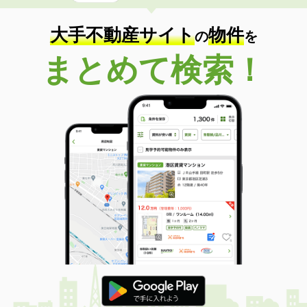
大手不動産サイト
物件
の
を
まとめて検索！