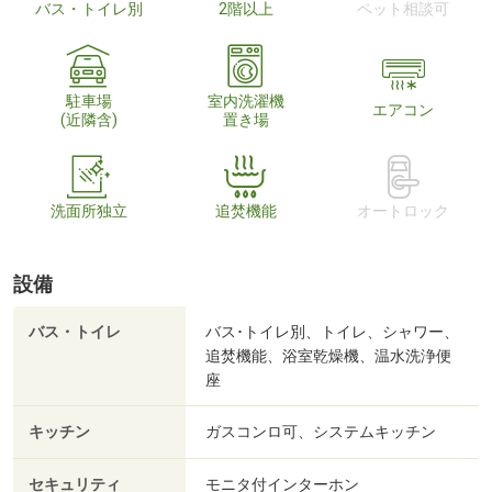
バス・トイレ別
2階以上
ペット相談可
駐車場
室内洗濯機
エアコン
(近隣含)
置き場
洗面所独立
追焚機能
オートロック
設備
バス・トイレ
バス･トイレ別、トイレ、シャワー、
追焚機能、浴室乾燥機、温水洗浄便
座
キッチン
ガスコンロ可、システムキッチン
セキュリティ
モニタ付インターホン