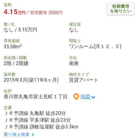
賃料
初期費用
4.15
を知りたい
/ 管理費等 3500円
万円
敷 / 礼
保証金
なし / 5.15万円
なし
専有面積
間取り
2
ワンルーム(洋１２．５)
35.58m
所在階 / 階数
方位
2階 / 2階建
南東
築年数
物件タイプ
2015年3月(築11年6ヶ月)
賃貸アパート
住所
香川県丸亀市富士見町１丁目
地図
交通
ＪＲ予讃線 丸亀駅 徒歩20分
ＪＲ予讃線 宇多津駅 徒歩23分
ＪＲ予讃線 讃岐塩屋駅 徒歩3.3km
乗り換え検索