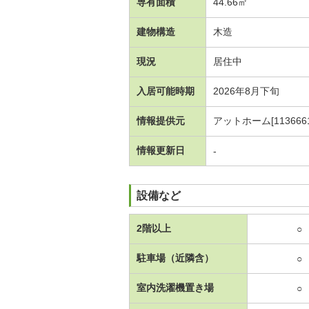
専有面積
44.66㎡
建物構造
木造
現況
居住中
入居可能時期
2026年8月下旬
情報提供元
アットホーム[1136661
情報更新日
-
設備など
2階以上
○
駐車場（近隣含）
○
室内洗濯機置き場
○