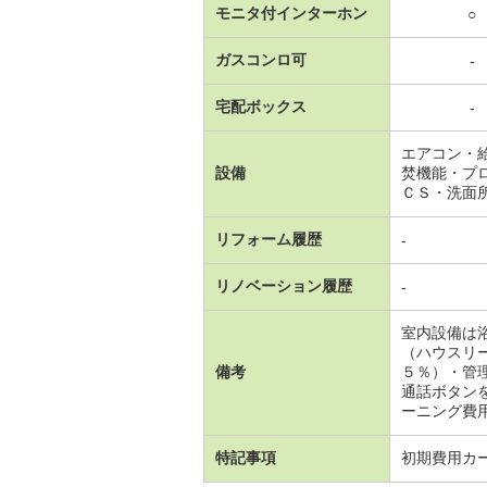
モニタ付インターホン
○
ガスコンロ可
-
宅配ボックス
-
エアコン・
設備
焚機能・プ
ＣＳ・洗面
リフォーム履歴
-
リノベーション履歴
-
室内設備は
（ハウスリ
備考
５％）・管
通話ボタン
ーニング費用 
特記事項
初期費用カ