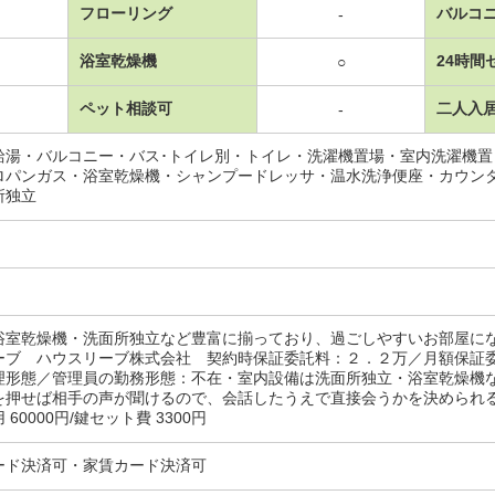
フローリング
バルコ
-
浴室乾燥機
24時間
○
ペット相談可
二人入
-
給湯・バルコニー・バス･トイレ別・トイレ・洗濯機置場・室内洗濯機
ロパンガス・浴室乾燥機・シャンプードレッサ・温水洗浄便座・カウン
所独立
浴室乾燥機・洗面所独立など豊富に揃っており、過ごしやすいお部屋に
ーブ ハウスリーブ株式会社 契約時保証委託料：２．２万／月額保証
理形態／管理員の勤務形態：不在・室内設備は洗面所独立・浴室乾燥機
を押せば相手の声が聞けるので、会話したうえで直接会うかを決められる
60000円/鍵セット費 3300円
ード決済可・家賃カード決済可