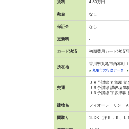
賃料
4.80万円
敷金
なし
保証金
なし
更新料
-
カード決済
初期費用カード決済
香川県丸亀市西本町
所在地
丸亀市の行政データ
ＪＲ予讃線 丸亀駅 徒
交通
ＪＲ予讃線 讃岐塩屋駅
ＪＲ予讃線 宇多津駅 徒
建物名
フィオーレ リン 
間取り
1LDK（洋５．９、