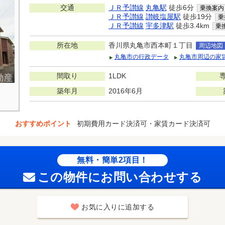
交通
ＪＲ予讃線
丸亀駅
徒歩6分
乗換案内
ＪＲ予讃線
讃岐塩屋駅
徒歩19分
乗
ＪＲ予讃線
宇多津駅
徒歩3.4km
乗
所在地
香川県丸亀市西本町１丁目
周辺地図
丸亀市の行政データ
丸亀市周辺の家
間取り
1LDK
築年月
2016年6月
おすすめポイント
初期費用カード決済可・家賃カード決済可
無料・簡単2項目！
この物件にお問い合わせする
お気に入りに追加する