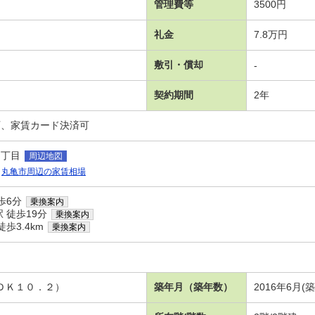
管理費等
3500円
礼金
7.8万円
敷引・償却
-
契約期間
2年
可、家賃カード決済可
１丁目
周辺地図
丸亀市周辺の家賃相場
歩6分
乗換案内
 徒歩19分
乗換案内
歩3.4km
乗換案内
Ａ
ＬＤＫ１０．２）
築年月（築年数）
2016年6月(