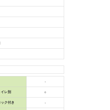
日
-
トイレ別
○
ロック付き
-