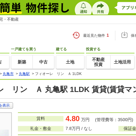
住宅・不動産
1
最近見た物件
保
一戸建てを買う
建てる
投資する
不動産
古
新築
中古
土地
土地活用
投資
>
丸亀市
>
丸亀駅
>
フィオーレ リン Ａ 1LDK
 リン Ａ 丸亀駅 1LDK 賃貸(賃貸
を表示
4.80
賃料
万円 (管理費等：3500円)
礼金・敷金
7.8万円 / なし
保証金