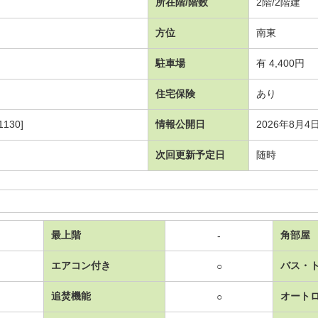
所在階/階数
2階/2階建
方位
南東
駐車場
有 4,400円
住宅保険
あり
130]
情報公開日
2026年8月4
次回更新予定日
随時
最上階
角部屋
-
エアコン付き
バス・
○
追焚機能
オート
○