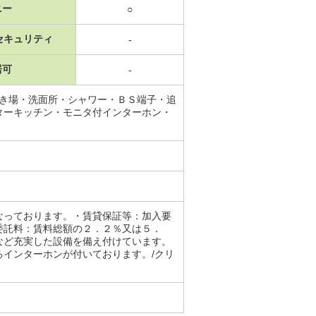
ニー
○
セキュリティ
-
居可
-
置き場・洗面所・シャワー・ＢＳ端子・追
ターキッチン・モニタ付インターホン・
なっております。・賃貸保証等：加入要
委託料：賃料総額の２．２％又は５．
など充実した設備を備え付けています。
インターホンが付いております。/クリ