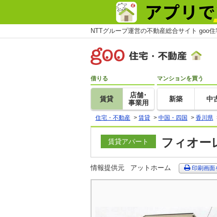
NTTグループ運営の不動産総合サイト goo
借りる
マンションを買う
店舗･
賃貸
新築
中
事業用
住宅・不動産
>
賃貸
>
中国・四国
>
香川県
フィオーレ
賃貸アパート
情報提供元
アットホーム
印刷画面