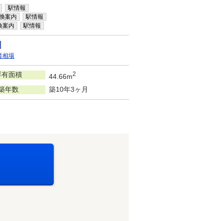
駅情報
換案内
駅情報
換案内
駅情報
賃相場
専有面積
2
44.66m
築年数
築10年3ヶ月