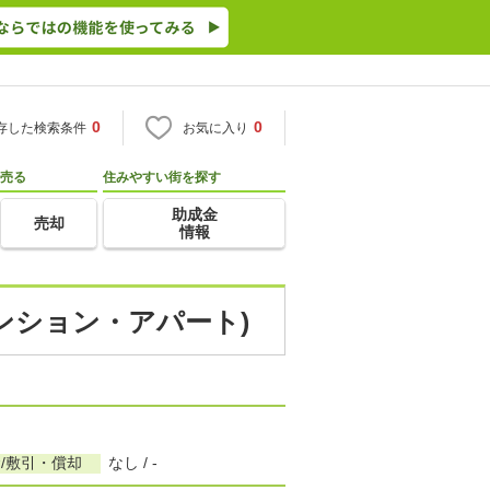
0
0
存した検索条件
お気に入り
売る
住みやすい街を探す
助成金
売却
情報
マンション・アパート)
/敷引・償却
なし / -