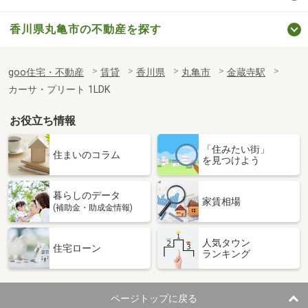
香川県丸亀市の不動産を探す
goo住宅・不動産
賃貸
香川県
丸亀市
金蔵寺駅
カーサ・プリート 1LDK
お役立ち情報
「住みたい街」
住まいのコラム
を見つけよう
暮らしのデータ
家賃相場
(補助金・助成金情報)
人気タウン
住宅ローン
ランキング
ページトップに戻る