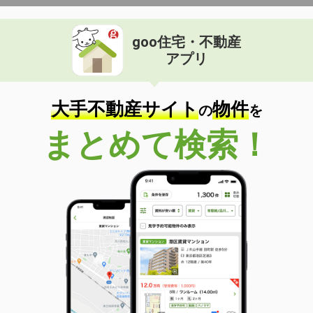
goo住宅・不動産
アプリ
大手不動産サイト
物件
の
を
まとめて検索！