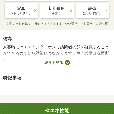
写真
初期費用
設備
をもっと見たい
を聞く
について聞く
お問い合わせ先
（株）ＭＩＲＡＩＳＥ いい部屋ネット高松中央通り店
備考
来客時にはＴＶインターホンで訪問者の顔を確認すること
ができるので防犯対策につながります。室内設備は洗面所
独立・浴室乾燥機など充実した設備を備え付けています。
続きを見る
駐車場がご利用いただけるアパートです。ものをカテゴリ
ー別に収納することができるウォークインクローゼットに
特記事項
よって、どこに何があるかがすぐにわかります。専有面積
４３．８平米もある広々とした住まい。こちらのアパート
はただいま駐車場に３台空きがあります。駐輪場が併設さ
れている物件です。多くの方にご好評をいただいている、
清潔感のある賃貸物件です。暑い日でも寒い日でも、エア
省エネ性能
コンのあるアパートなら安心です。・賃貸保証等：加入要