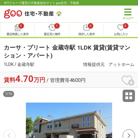
NTTグループ運営の不動産総合サイト goo住宅・不動産
0
1
0
0
最近検索した条件
最近見た物件
保存した条件
お気に入り
カーサ・プリート 金蔵寺駅 1LDK 賃貸(賃貸マン
ション・アパート)
1LDK / 金蔵寺駅
情報提供元
アットホーム
4.70
賃料
万円
/ 管理費等4600円
1
/
16