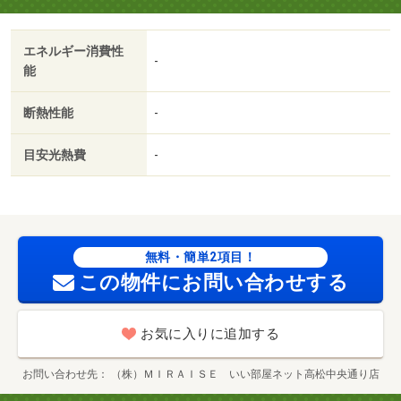
（ハウスリーブ ハウスリーブ株式会社 契約時保証委託
料：２．２万／月額保証委託料：賃料総額の２．２％又は
エネルギー消費性
５．５％ ※ペット可は２．５万／２．５％）・管理形態
-
能
／管理員の勤務形態：不在・◆キャンペーン中◇◆有名ハ
ウスメーカー各社取扱い中◇◆初期費用クレジット決済可
断熱性能
-
能◇◆来店不要契約可能◆・駐輪場：有（無料）/クリー
ニング費用 60000円/鍵セット費 3300円
目安光熱費
-
無料・簡単2項目！
この物件にお問い合わせする
お気に入りに追加する
お問い合わせ先
（株）ＭＩＲＡＩＳＥ いい部屋ネット高松中央通り店