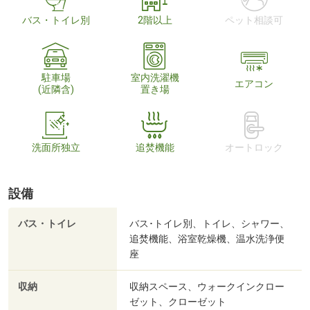
バス・トイレ別
2階以上
ペット相談可
駐車場
室内洗濯機
エアコン
(近隣含)
置き場
洗面所独立
追焚機能
オートロック
設備
バス・トイレ
バス･トイレ別、トイレ、シャワー、
追焚機能、浴室乾燥機、温水洗浄便
座
収納
収納スペース、ウォークインクロー
ゼット、クローゼット