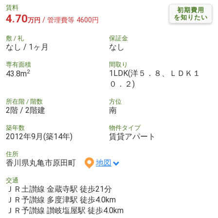
賃料
初期費用
4.70
を知りたい
/ 管理費等 4600円
万円
敷 / 礼
保証金
なし / 1ヶ月
なし
専有面積
間取り
2
1LDK(洋５．８、ＬＤＫ１
43.8m
０．２)
所在階 / 階数
方位
2階 / 2階建
南
築年数
物件タイプ
2012年9月(築14年)
賃貸アパート
住所
香川県丸亀市原田町
地図
交通
ＪＲ土讃線 金蔵寺駅 徒歩21分
ＪＲ予讃線 多度津駅 徒歩4.0km
ＪＲ予讃線 讃岐塩屋駅 徒歩4.0km