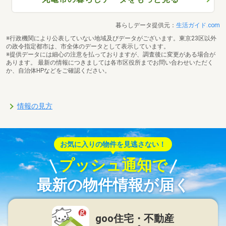
暮らしデータ提供元：
生活ガイド.com
※行政機関により公表していない地域及びデータがございます。東京23区以外
の政令指定都市は、市全体のデータとして表示しています。
※提供データには細心の注意を払っておりますが、調査後に変更がある場合が
あります。 最新の情報につきましては各市区役所までお問い合わせいただく
か、自治体HPなどをご確認ください。
情報の見方
お気に入りの物件を見逃さない！
プッシュ通知で
最新の物件情報が届く
goo住宅・不動産