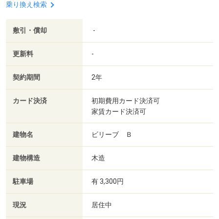
乗り換え検索
敷引・償却
-
更新料
-
契約期間
2年
カード決済
初期費用カード決済可
家賃カード決済可
建物名
ビリーブ Ｂ
建物構造
木造
駐車場
有 3,300円
現況
居住中