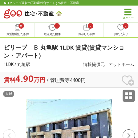
NTTグループ運営の不動産総合サイト goo住宅・不動産
0
1
0
0
最近検索した条件
最近見た物件
保存した条件
お気に入り
ビリーブ Ｂ 丸亀駅 1LDK 賃貸(賃貸マンショ
ン・アパート)
1LDK / 丸亀駅
情報提供元
アットホーム
4.90
賃料
万円
/ 管理費等4400円
1
/
16