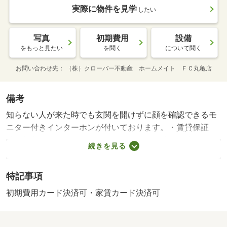
実際に物件を見学
したい
写真
初期費用
設備
をもっと見たい
を聞く
について聞く
お問い合わせ先
（株）クローバー不動産 ホームメイト ＦＣ丸亀店
備考
知らない人が来た時でも玄関を開けずに顔を確認できるモ
ニター付きインターホンが付いております。・賃貸保証
等：加入要（ハウスリーブ ハウスリーブ株式会社 契約
続きを見る
時保証委託料：２．２万／月額保証委託料：賃料総額の
２．２％又は５．５％）・管理形態／管理員の勤務形態：
特記事項
不在・室内設備は浴室乾燥機・洗面所独立など豊富に揃っ
ており、過ごしやすいお部屋になっております。カメラで
初期費用カード決済可・家賃カード決済可
訪問者を確認できるＴＶインターホンが設置されていま
す。まだまだ新しい築浅物件はこちらです。/クリーニング