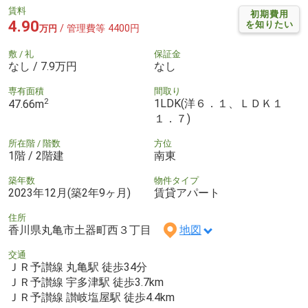
賃料
初期費用
4.90
を知りたい
/ 管理費等 4400円
万円
敷 / 礼
保証金
なし / 7.9万円
なし
専有面積
間取り
2
1LDK(洋６．１、ＬＤＫ１
47.66m
１．７)
所在階 / 階数
方位
1階 / 2階建
南東
築年数
物件タイプ
2023年12月(築2年9ヶ月)
賃貸アパート
住所
香川県丸亀市土器町西３丁目
地図
交通
ＪＲ予讃線 丸亀駅 徒歩34分
ＪＲ予讃線 宇多津駅 徒歩3.7km
ＪＲ予讃線 讃岐塩屋駅 徒歩4.4km