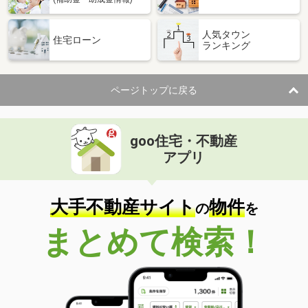
人気タウン
住宅ローン
ランキング
ページトップに戻る
goo住宅・不動産
アプリ
大手不動産サイト
物件
の
を
まとめて検索！