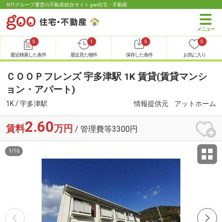
NTTグループ運営の不動産総合サイト goo住宅・不動産
0
1
0
0
最近検索した条件
最近見た物件
保存した条件
お気に入り
ＣＯＯＰフレンズ 宇多津駅 1K 賃貸(賃貸マンシ
ョン・アパート)
1K / 宇多津駅
情報提供元
アットホーム
2.60
賃料
万円
/ 管理費等3300円
1
/
16