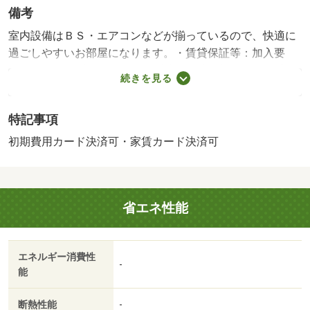
備考
室内設備はＢＳ・エアコンなどが揃っているので、快適に
過ごしやすいお部屋になります。・賃貸保証等：加入要
（ハウスリーブ ハウスリーブ株式会社 契約時保証委託
続きを見る
料：２．２万／月額保証委託料：賃料総額の２．２％又は
５．５％）・管理形態／管理員の勤務形態：不在・カメラ
特記事項
で訪問者を確認できるＴＶインターホンが設置されていま
す。室内設備はＣＳ・エアコンなどが揃っているので、快
初期費用カード決済可・家賃カード決済可
適に過ごしやすいお部屋になります。フローリング仕様の
アパートです。/クリーニング費用 50000円/鍵セット
費 3300円
省エネ性能
エネルギー消費性
-
能
断熱性能
-