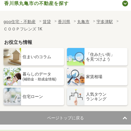
香川県丸亀市の不動産を探す
goo住宅・不動産
賃貸
香川県
丸亀市
宇多津駅
ＣＯＯＰフレンズ 1K
お役立ち情報
「住みたい街」
住まいのコラム
を見つけよう
暮らしのデータ
家賃相場
(補助金・助成金情報)
人気タウン
住宅ローン
ランキング
ページトップに戻る