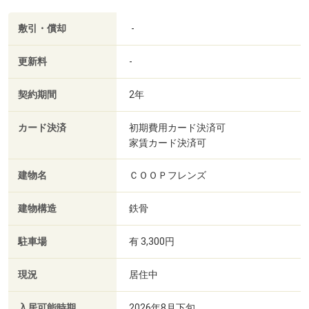
敷引・償却
-
更新料
-
契約期間
2年
カード決済
初期費用カード決済可
家賃カード決済可
建物名
ＣＯＯＰフレンズ
建物構造
鉄骨
駐車場
有 3,300円
現況
居住中
入居可能時期
2026年8月下旬