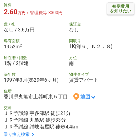
賃料
初期費用
2.60
を知りたい
/ 管理費等 3300円
万円
敷 / 礼
保証金
なし / 3.6万円
なし
専有面積
間取り
2
1K(洋６、Ｋ２．８)
19.52m
所在階 / 階数
方位
1階 / 2階建
南
築年数
物件タイプ
1997年3月(築29年6ヶ月)
賃貸アパート
住所
香川県丸亀市土器町東５丁目
地図
交通
ＪＲ予讃線 宇多津駅 徒歩21分
ＪＲ予讃線 丸亀駅 徒歩33分
ＪＲ予讃線 讃岐塩屋駅 徒歩4.4km
乗り換え検索