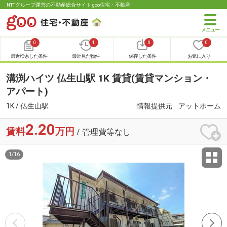
NTTグループ運営の不動産総合サイト goo住宅・不動産
0
1
0
0
最近検索した条件
最近見た物件
保存した条件
お気に入り
溝渕ハイツ 仏生山駅 1K 賃貸(賃貸マンション・
アパート)
1K / 仏生山駅
情報提供元
アットホーム
2.20
賃料
万円
/ 管理費等なし
1
/
16