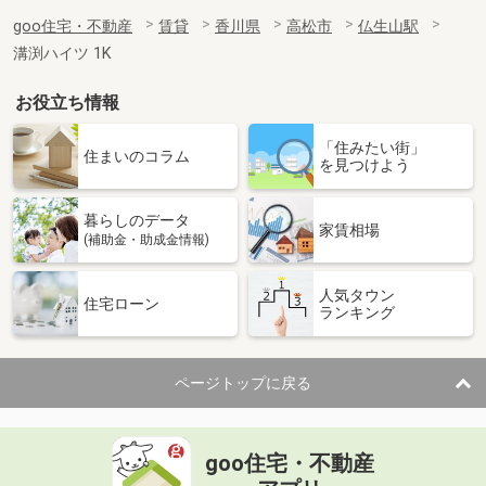
goo住宅・不動産
賃貸
香川県
高松市
仏生山駅
溝渕ハイツ 1K
お役立ち情報
「住みたい街」
住まいのコラム
を見つけよう
暮らしのデータ
家賃相場
(補助金・助成金情報)
人気タウン
住宅ローン
ランキング
ページトップに戻る
goo住宅・不動産