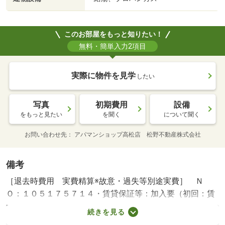
このお部屋をもっと知りたい！
無料・簡単入力2項目
実際に物件を見学
したい
写真
初期費用
設備
をもっと見たい
を聞く
について聞く
お問い合わせ先
アパマンショップ高松店 松野不動産株式会社
備考
［退去時費用 実費精算※故意・過失等別途実費］ Ｎ
Ｏ：１０５１７５７１４・賃貸保証等：加入要（初回：賃
料総額５０％（最低保証料２００００円）、月額：賃料総
続きを見る
額の２％）・維持費等：暮らし安心サポート（課税対象）