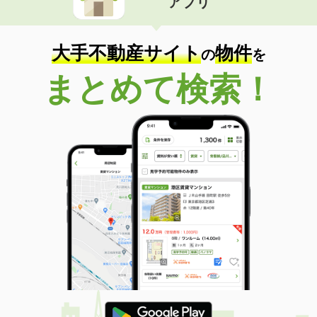
アプリ
大手不動産サイト
物件
の
を
まとめて検索！