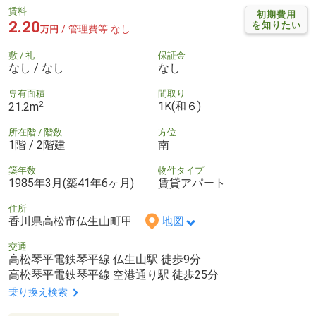
賃料
初期費用
2.20
を知りたい
/ 管理費等 なし
万円
敷 / 礼
保証金
なし / なし
なし
専有面積
間取り
2
1K(和６)
21.2m
所在階 / 階数
方位
1階 / 2階建
南
築年数
物件タイプ
1985年3月(築41年6ヶ月)
賃貸アパート
住所
香川県高松市仏生山町甲
地図
交通
高松琴平電鉄琴平線 仏生山駅 徒歩9分
高松琴平電鉄琴平線 空港通り駅 徒歩25分
乗り換え検索