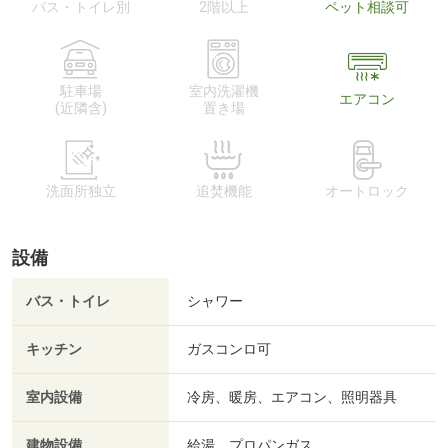
バス・トイレ別
2階以上
ペット相談可
駐車場
室内洗濯機
エアコン
(近隣含)
置き場
洗面所独立
追焚機能
オートロック
設備
バス・トイレ
シャワー
キッチン
ガスコンロ可
室内設備
冷房、暖房、エアコン、照明器具
建物設備
給湯、プロパンガス