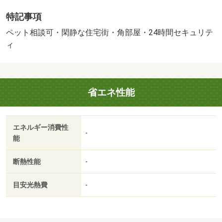
１，１００円／月・町会費１５０円／月・弊社管理物件☆
特記事項
２口コンロが置けるキッチン・室内洗濯機置き場で初めて
の一人暮らしにもピッタリ（＊＾＾＊）・バイク置場：な
ペット相談可・閑静な住宅街・角部屋・24時間セキュリテ
し・駐輪場：なし/鍵交換費（課税対象） 22550円/ルーム
ィ
クリーニング料（課税対象） 50600円
省エネ性能
エネルギー消費性
-
能
断熱性能
-
目安光熱費
-