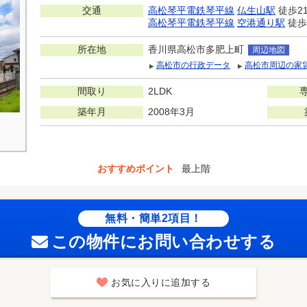
交通
高松琴平電鉄琴平線
仏生山駅
徒歩2
高松琴平電鉄琴平線
空港通り駅
徒歩
所在地
香川県高松市多肥上町
周辺地図
高松市の行政データ
高松市周辺の家
間取り
2LDK
築年月
2008年3月
おすすめポイント
最上階
無料・簡単2項目！
この物件にお問い合わせする
お気に入りに追加する