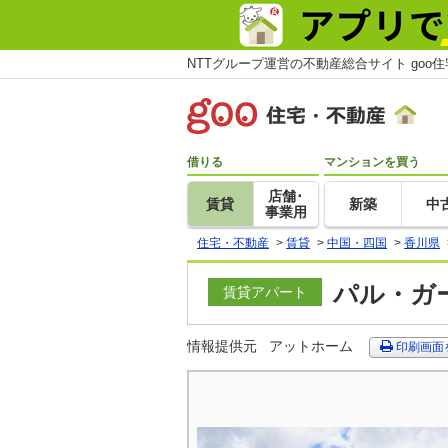
NTTグループ運営の不動産総合サイト goo
借りる
マンションを買う
店舗･
賃貸
新築
中
事業用
住宅・不動産
>
賃貸
>
中国・四国
>
香川県
パル・ガー
賃貸アパート
情報提供元
アットホーム
印刷画面