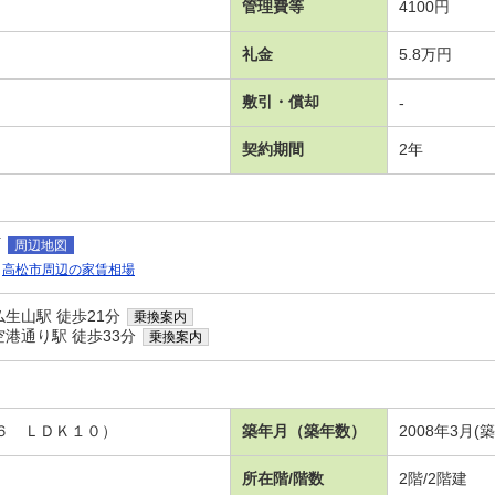
管理費等
4100円
礼金
5.8万円
敷引・償却
-
契約期間
2年
町
周辺地図
高松市周辺の家賃相場
生山駅 徒歩21分
乗換案内
港通り駅 徒歩33分
乗換案内
室６ ＬＤＫ１０）
築年月（築年数）
2008年3月(
所在階/階数
2階/2階建