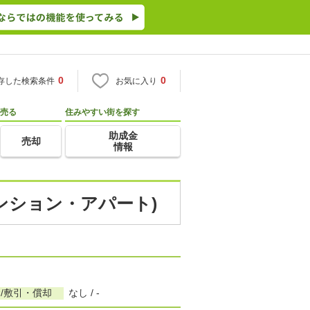
0
0
存した検索条件
お気に入り
売る
住みやすい街を探す
助成金
売却
情報
マンション・アパート)
/敷引・償却
なし / -