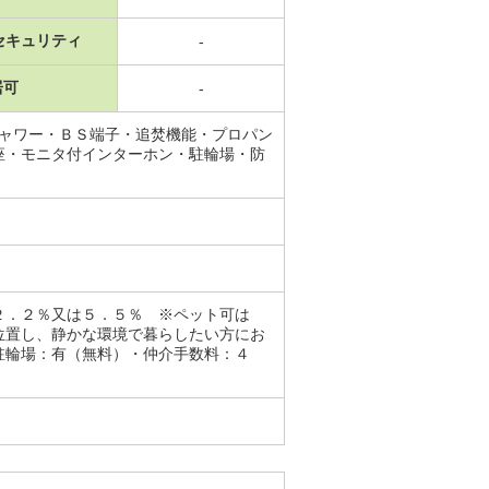
セキュリティ
-
居可
-
シャワー・ＢＳ端子・追焚機能・プロパン
座・モニタ付インターホン・駐輪場・防
２．２％又は５．５％ ※ペット可は
位置し、静かな環境で暮らしたい方にお
駐輪場：有（無料）・仲介手数料：４