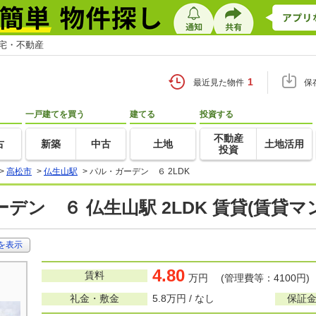
住宅・不動産
1
最近見た物件
保
一戸建てを買う
建てる
投資する
不動産
古
新築
中古
土地
土地活用
投資
>
高松市
>
仏生山駅
>
パル・ガーデン ６ 2LDK
デン ６ 仏生山駅 2LDK 賃貸(賃貸
を表示
4.80
賃料
万円 (管理費等：4100円)
礼金・敷金
5.8万円 / なし
保証金