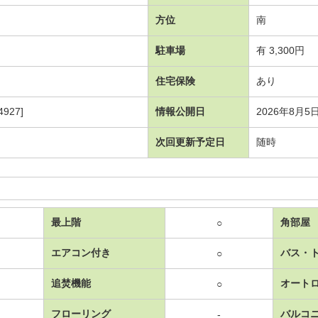
方位
南
駐車場
有 3,300円
住宅保険
あり
927]
情報公開日
2026年8月5
次回更新予定日
随時
最上階
角部屋
○
エアコン付き
バス・
○
追焚機能
オート
○
フローリング
バルコ
-