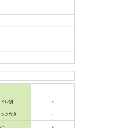
日
-
トイレ別
○
ロック付き
-
ニー
○