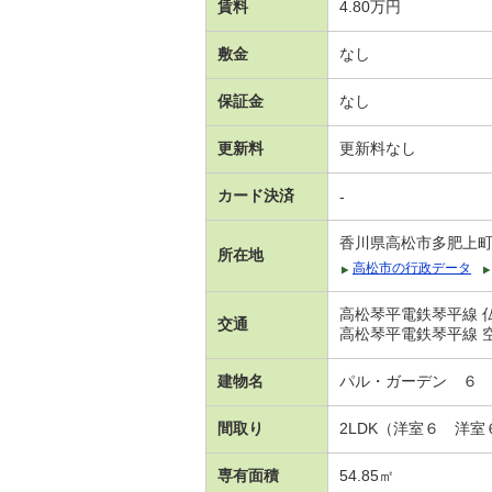
賃料
4.80万円
敷金
なし
保証金
なし
更新料
更新料なし
カード決済
-
香川県高松市多肥上
所在地
高松市の行政データ
高松琴平電鉄琴平線 仏
交通
高松琴平電鉄琴平線 空
建物名
パル・ガーデン ６
間取り
2LDK（洋室６ 洋
専有面積
54.85㎡