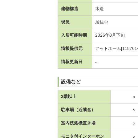
建物構造
木造
現況
居住中
入居可能時期
2026年8月下旬
情報提供元
アットホーム[1187614
情報更新日
-
設備など
2階以上
○
駐車場（近隣含）
○
室内洗濯機置き場
○
モニタ付インターホン
○