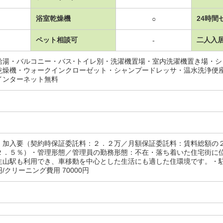
浴室乾燥機
24時間
○
ペット相談可
二人入
-
給湯・バルコニー・バス･トイレ別・洗濯機置場・室内洗濯機置き場・
乾燥機・ウォークインクローゼット・シャンプードレッサ・温水洗浄便
インターネット無料
：加入要（契約時保証委託料：２．２万／月額保証委託料：賃料総額の
２．５％）・管理形態／管理員の勤務形態：不在・落ち着いた住宅街に
生山駅も利用でき、車移動を中心とした生活にも適した住環境です。・
/クリーニング費用 70000円