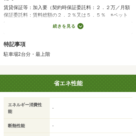
賃貸保証等：加入要（契約時保証委託料：２．２万／月額
保証委託料：賃料総額の２．２％又は５．５％ ※ペット
可は２．５万／２．５％）・管理形態／管理員の勤務形
続きを見る
態：不在・他交通手段：サンメッセ西停歩２１分／サンメ
ッセ東停歩２０分・水田駅まで徒歩４０分のため、車移動
特記事項
中心の方に適した落ち着いた住環境。周辺の広々とした環
境で、ゆったり暮らしたい方におすすめの立地です。・駐
駐車場2台分・最上階
輪場：有（無料）・仲介手数料：５４，０００円/クリーニ
ング費用 70000円
省エネ性能
エネルギー消費性
-
能
断熱性能
-