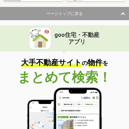
ページトップに戻る
goo住宅・不動産
アプリ
大手不動産サイト
物件
の
を
まとめて検索！