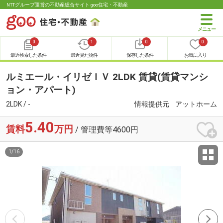
NTTグループ運営の不動産総合サイト goo住宅・不動産
0
1
0
0
最近検索した条件
最近見た物件
保存した条件
お気に入り
ルミエール・イリゼＩＶ 2LDK 賃貸(賃貸マンシ
ョン・アパート)
2LDK / -
情報提供元
アットホーム
5.40
賃料
万円
/ 管理費等4600円
1
/
16