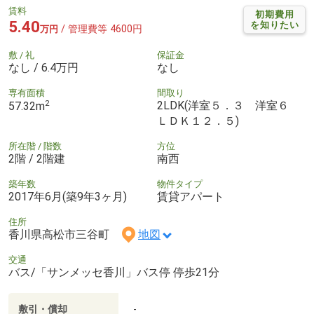
賃料
初期費用
5.40
を知りたい
/ 管理費等 4600円
万円
敷 / 礼
保証金
なし / 6.4万円
なし
専有面積
間取り
2
2LDK(洋室５．３ 洋室６
57.32m
ＬＤＫ１２．５)
所在階 / 階数
方位
2階 / 2階建
南西
築年数
物件タイプ
2017年6月(築9年3ヶ月)
賃貸アパート
住所
香川県高松市三谷町
地図
交通
バス/「サンメッセ香川」バス停 停歩21分
敷引・償却
-