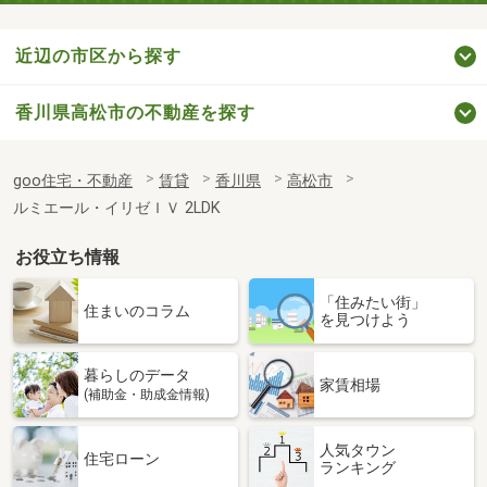
近辺の市区から探す
香川県高松市の不動産を探す
goo住宅・不動産
賃貸
香川県
高松市
ルミエール・イリゼＩＶ 2LDK
お役立ち情報
「住みたい街」
住まいのコラム
を見つけよう
暮らしのデータ
家賃相場
(補助金・助成金情報)
人気タウン
住宅ローン
ランキング