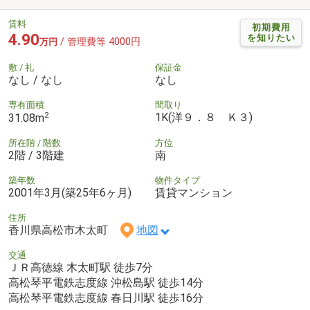
賃料
初期費用
4.90
を知りたい
/ 管理費等 4000円
万円
敷 / 礼
保証金
なし / なし
なし
専有面積
間取り
2
1K(洋９．８ Ｋ３)
31.08m
所在階 / 階数
方位
2階 / 3階建
南
築年数
物件タイプ
2001年3月(築25年6ヶ月)
賃貸マンション
住所
香川県高松市木太町
地図
交通
ＪＲ高徳線 木太町駅 徒歩7分
高松琴平電鉄志度線 沖松島駅 徒歩14分
高松琴平電鉄志度線 春日川駅 徒歩16分