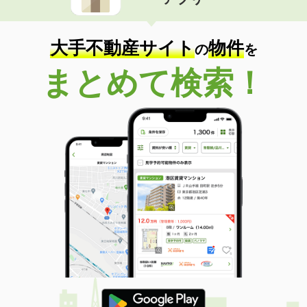
大手不動産サイト
物件
の
を
まとめて検索！