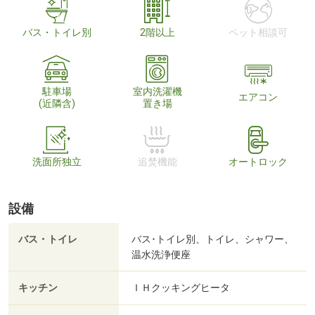
バス・トイレ別
2階以上
ペット相談可
駐車場
室内洗濯機
エアコン
(近隣含)
置き場
洗面所独立
追焚機能
オートロック
設備
バス・トイレ
バス･トイレ別、トイレ、シャワー、
温水洗浄便座
キッチン
ＩＨクッキングヒータ