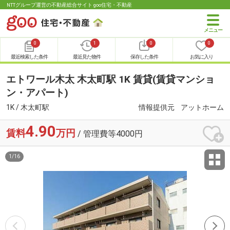
NTTグループ運営の不動産総合サイト goo住宅・不動産
0
1
0
0
最近検索した条件
最近見た物件
保存した条件
お気に入り
エトワール木太 木太町駅 1K 賃貸(賃貸マンショ
ン・アパート)
1K / 木太町駅
情報提供元
アットホーム
4.90
賃料
万円
/ 管理費等4000円
1
/
16