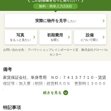
このお部屋をもっと知りたい！
無料・簡単入力2項目
実際に物件を見学
したい
写真
初期費用
設備
をもっと見たい
を聞く
について聞く
お問い合わせ先
アパマンショップレインボーロード店 株式会社グローバル
センター
備考
家賃保証会社、単身専用 ＮＯ：７４１３７７１０・賃貸
保証等：加入要（初回：総賃料５０％ 更新時１３０００
円／１年）・維持費等：水道料（課税対象）３，３００円
続きを見る
／月・こちらの物件の間取りは１Ｋとなっており、なんと
洋室は９．８帖！ご自身の好みに合わせてお部屋をレイア
特記事項
ウトできます☆収納スペースも十分にあるため、お洋服や