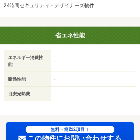
趣味のものなどがたっぷり収納できます♪・バイク置場：
24時間セキュリティ・デザイナーズ物件
有・駐輪場：有/カギ交換料（課税対象） 16500円/定額ク
リーニング代（課税対象） 44000円
省エネ性能
エネルギー消費性
-
能
断熱性能
-
目安光熱費
-
無料・簡単2項目！
この物件にお問い合わせする