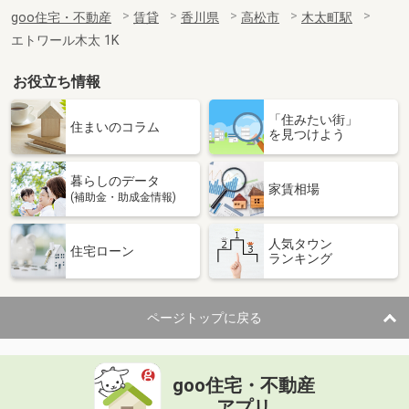
goo住宅・不動産
賃貸
香川県
高松市
木太町駅
エトワール木太 1K
お役立ち情報
「住みたい街」
住まいのコラム
を見つけよう
暮らしのデータ
家賃相場
(補助金・助成金情報)
人気タウン
住宅ローン
ランキング
ページトップに戻る
goo住宅・不動産
アプリ