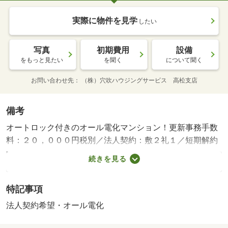
実際に物件を見学
したい
写真
初期費用
設備
をもっと見たい
を聞く
について聞く
お問い合わせ先
（株）穴吹ハウジングサービス 高松支店
備考
オートロック付きのオール電化マンション！更新事務手数
料：２０，０００円税別／法人契約：敷２礼１／短期解約
違約金：２年未満１ヵ月１年未満２ヶ月・賃貸保証等：加
続きを見る
入要（その他 ※契約条件によって、別途保証会社への加
入が必要 ※保証料は選択コースによって異なりますので
特記事項
詳）・維持費等：駐車料１４，３００円／月・ハッピーサ
ポート会費１，００１円／月・エアコン、照明、ＩＨコン
法人契約希望・オール電化
ロ、洗浄便座完備！商店街にも近い無料インターネット導