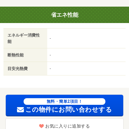
入済み物件です。・駐輪場：有（無料）・仲介手数料：
１．１ヶ月/抗菌消臭施工代 19800円/鍵代 22000円
省エネ性能
エネルギー消費性
-
能
断熱性能
-
目安光熱費
-
無料・簡単2項目！
この物件にお問い合わせする
お気に入りに追加する