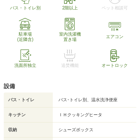
バス・トイレ別
2階以上
ペット相談可
駐車場
室内洗濯機
エアコン
(近隣含)
置き場
洗面所独立
追焚機能
オートロック
設備
バス・トイレ
バス･トイレ別、温水洗浄便座
キッチン
ＩＨクッキングヒータ
収納
シューズボックス