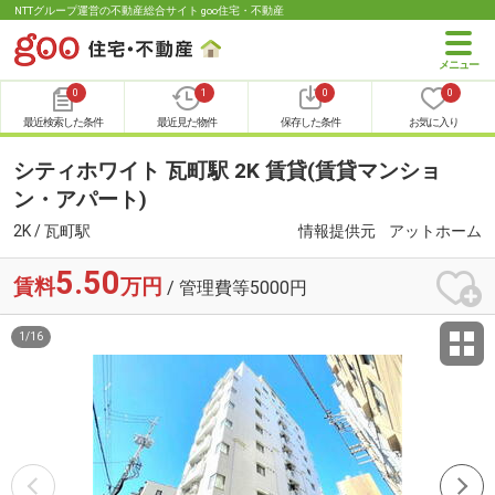
NTTグループ運営の不動産総合サイト goo住宅・不動産
0
1
0
0
最近検索した条件
最近見た物件
保存した条件
お気に入り
シティホワイト 瓦町駅 2K 賃貸(賃貸マンショ
ン・アパート)
2K / 瓦町駅
情報提供元
アットホーム
5.50
賃料
万円
/ 管理費等5000円
1
/
16