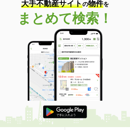
大手不動産サイト
物件
の
を
まとめて検索！