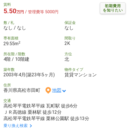
賃料
初期費用
5.50
を知りたい
/ 管理費等 5000円
万円
敷 / 礼
保証金
なし / なし
なし
専有面積
間取り
2
2K
29.55m
所在階 / 階数
方位
4階 / 10階建
北
築年数
物件タイプ
2003年4月(築23年5ヶ月)
賃貸マンション
住所
香川県高松市田町
地図
交通
高松琴平電鉄琴平線 瓦町駅 徒歩6分
ＪＲ高徳線 栗林駅 徒歩12分
高松琴平電鉄琴平線 栗林公園駅 徒歩13分
乗り換え検索