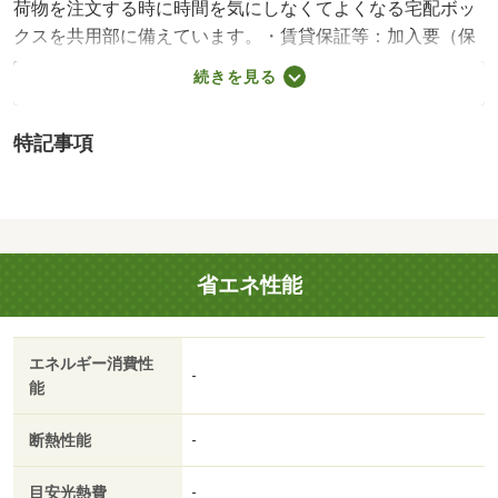
荷物を注文する時に時間を気にしなくてよくなる宅配ボッ
クスを共用部に備えています。・賃貸保証等：加入要（保
証会社の利用 利用料の１００％～１２０％）・鍵交換
続きを見る
代：あり１６，５００円～・ＴＶインターホン付きなの
で、女性の方も安心です。雨の日で濡れた上着や傘もすぐ
特記事項
に乾燥できる、浴室乾燥機を設置しています。エアコン付
きなので、室内の温度調整が簡単です。/室内清掃費
用 52250円
省エネ性能
エネルギー消費性
-
能
断熱性能
-
目安光熱費
-