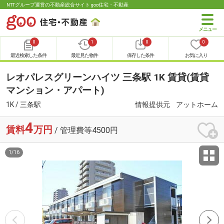
NTTグループ運営の不動産総合サイト goo住宅・不動産
0
1
0
0
最近検索した条件
最近見た物件
保存した条件
お気に入り
レオパレスグリーンハイツ 三条駅 1K 賃貸(賃貸
マンション・アパート)
1K / 三条駅
情報提供元
アットホーム
4
賃料
万円
/ 管理費等4500円
1
/
16