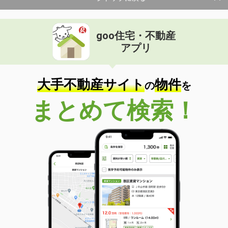
goo住宅・不動産
アプリ
大手不動産サイト
物件
の
を
まとめて検索！