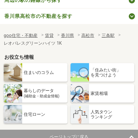
周辺の駅の路線から探す
香川県高松市の不動産を探す
goo住宅・不動産
賃貸
香川県
高松市
三条駅
レオパレスグリーンハイツ 1K
お役立ち情報
「住みたい街」
住まいのコラム
を見つけよう
暮らしのデータ
家賃相場
(補助金・助成金情報)
人気タウン
住宅ローン
ランキング
ページトップに戻る