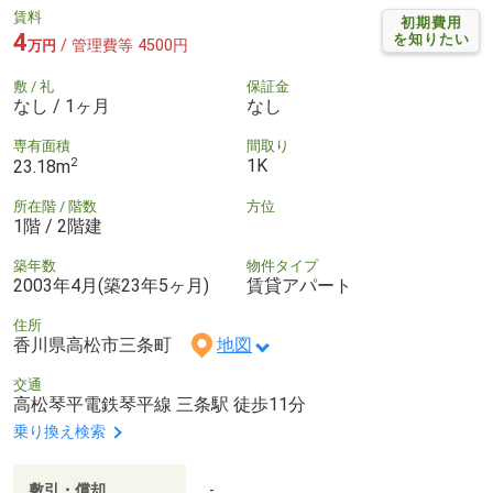
賃料
初期費用
4
を知りたい
/ 管理費等 4500円
万円
敷 / 礼
保証金
なし / 1ヶ月
なし
専有面積
間取り
2
1K
23.18m
所在階 / 階数
方位
1階 / 2階建
築年数
物件タイプ
2003年4月(築23年5ヶ月)
賃貸アパート
住所
香川県高松市三条町
地図
交通
高松琴平電鉄琴平線 三条駅 徒歩11分
乗り換え検索
敷引・償却
-