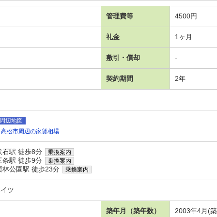
管理費等
4500円
礼金
1ヶ月
敷引・償却
-
契約期間
2年
周辺地図
高松市周辺の家賃相場
石駅 徒歩8分
乗換案内
条駅 徒歩9分
乗換案内
林公園駅 徒歩23分
乗換案内
ハイツ
築年月（築年数）
2003年4月(