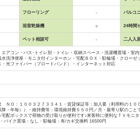
フローリング
バルコ
-
浴室乾燥機
24時間
○
ペット相談可
二人入
-
・エアコン・バス･トイレ別・トイレ・収納スペース・洗濯機置場・室
温水洗浄便座・モニタ付インターホン・宅配ＢＯＸ・駐輪場・クローゼ
ス・光ファイバー（ブロードバンド）・インターネット対応
社 ＮＯ：１００３２７３３４１・賃貸保証等：加入要（利用料の１０
以降・年毎））・維持費等：環境維持費５５０円／月・最寄り駅のこと
☆宅配ボックスで荷物の受け取りが便利です♪来客時に便利なＴＶモニ
・バイク置場：なし・駐輪場：有/カギ交換料 16500円