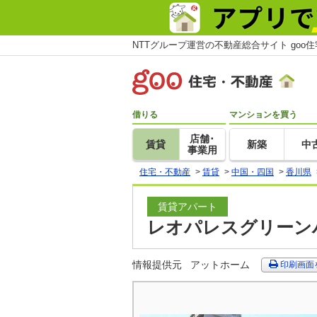
NTTグループ運営の不動産総合サイト goo
借りる
マンションを買う
店舗･
賃貸
新築
中
事業用
住宅・不動産
>
賃貸
>
中国・四国
>
香川県
賃貸アパート
レオパレスグリーンハ
情報提供元
アットホーム
印刷画面