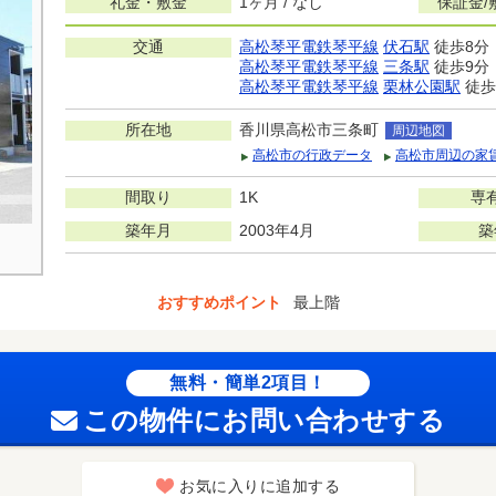
礼金・敷金
1ヶ月 / なし
保証金/
交通
高松琴平電鉄琴平線
伏石駅
徒歩8分
高松琴平電鉄琴平線
三条駅
徒歩9分
高松琴平電鉄琴平線
栗林公園駅
徒歩
所在地
香川県高松市三条町
周辺地図
高松市の行政データ
高松市周辺の家
間取り
1K
専
築年月
2003年4月
築
おすすめポイント
最上階
無料・簡単2項目！
この物件にお問い合わせする
お気に入りに追加する