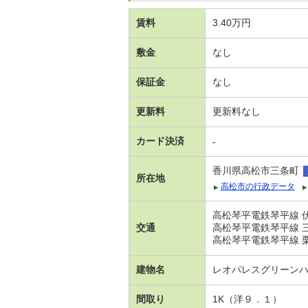
賃料
3.40万円
敷金
なし
保証金
なし
更新料
更新料なし
カード決済
-
香川県高松市三条町
所在地
高松市の行政データ
高松琴平電鉄琴平線 伏
交通
高松琴平電鉄琴平線 三
高松琴平電鉄琴平線 栗
建物名
レオパレスグリーン
間取り
1K（洋９．１）