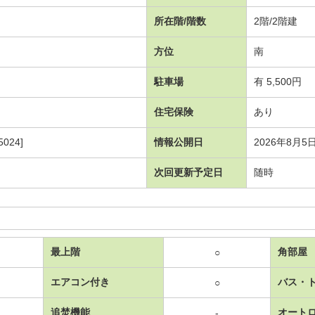
所在階/階数
2階/2階建
方位
南
駐車場
有 5,500円
住宅保険
あり
024]
情報公開日
2026年8月5
次回更新予定日
随時
最上階
角部屋
○
エアコン付き
バス・
○
追焚機能
オート
-