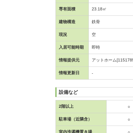
専有面積
23.18㎡
建物構造
鉄骨
現況
空
入居可能時期
即時
情報提供元
アットホーム[1151785
情報更新日
-
設備など
2階以上
○
駐車場（近隣含）
○
室内洗濯機置き場
○