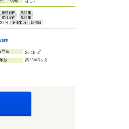
敷引・償却
なし / -
乗換案内
駅情報
乗換案内
駅情報
23分
乗換案内
駅情報
賃相場
有面積
2
23.18m
年数
築23年5ヶ月