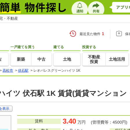
住宅・不動産
1
最近見た物件
保
一戸建てを買う
建てる
投資する
不動産
古
新築
中古
土地
土地活用
投資
>
高松市
>
伏石駅
>
レオパレスグリーンハイツ 1K
イツ 伏石駅 1K 賃貸(賃貸マンション
を表示
3.40
賃料
万円 (管理費等：4500円)