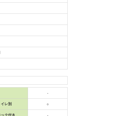
日
-
トイレ別
○
ロック付き
-