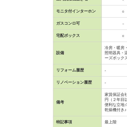
モニタ付インターホン
○
ガスコンロ可
-
宅配ボックス
○
冷房・暖房
設備
照明器具・
ーズボック
リフォーム履歴
-
リノベーション履歴
-
家賃保証会
円（２年目
備考
便利な立地
乾燥機付き♪
特記事項
最上階