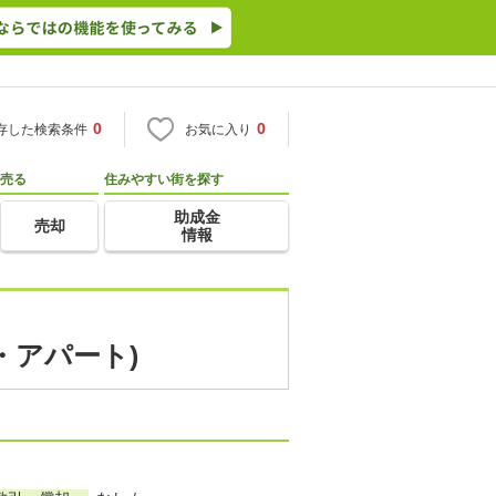
0
0
存した検索条件
お気に入り
売る
住みやすい街を探す
助成金
売却
情報
・アパート)