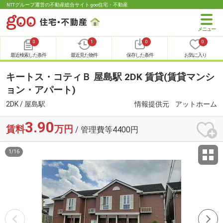
NTTグループ運営の不動産総合サイト goo住宅・不動産
0
1
0
0
最近検索した条件
最近見た物件
保存した条件
お気に入り
キートス・コティＢ 屋島駅 2DK 賃貸(賃貸マンシ
ョン・アパート)
2DK / 屋島駅
情報提供元
アットホーム
3.90
賃料
万円
/ 管理費等4400円
1
/
16