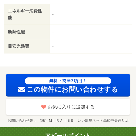
託料：２．２万／月額保証委託料：賃料総額の２．２％又
エネルギー消費性
は５．５％ ※ペット可は２．５万／２．５％）・管理形
-
能
態／管理員の勤務形態：不在・◆キャンペーン中◇◆有名
ハウスメーカー各社取扱い中◇◆初期費用クレジット決済
断熱性能
-
可能◇◆来店不要契約可能◆・駐輪場：有（無料）/クリ
ーニング費用 80000円
目安光熱費
-
無料・簡単2項目！
この物件にお問い合わせする
お気に入りに追加する
お問い合わせ先
（株）ＭＩＲＡＩＳＥ いい部屋ネット高松中央通り店
アピールポイント