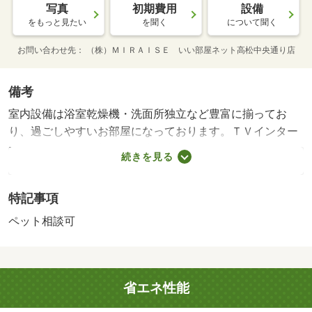
写真
初期費用
設備
をもっと見たい
を聞く
について聞く
お問い合わせ先
（株）ＭＩＲＡＩＳＥ いい部屋ネット高松中央通り店
備考
室内設備は浴室乾燥機・洗面所独立など豊富に揃ってお
り、過ごしやすいお部屋になっております。ＴＶインター
ホン付きなので、部屋から訪問者の顔を確認できます。駅
続きを見る
から徒歩１３分のところにあるアパートはいかがでしょう
か。畳よりも傷がつきにくいフローリングで、扱いやすく
特記事項
好評いただいています。駐輪場付きのアパートです。今な
らまだ空いています。駐車エリアの空き１１台です。ＢＳ
ペット相談可
対応物件となっており、アンテナの設置は済んでいるので
心配はいりません。家族内での会話は大事です。この物件
は間取り２ＤＫなのでたっぷり楽しめます。こちらのお部
省エネ性能
屋で新しい生活を始めてみませんか。・賃貸保証等：加入
要（ハウスリーブ ハウスリーブ株式会社 契約時保証委