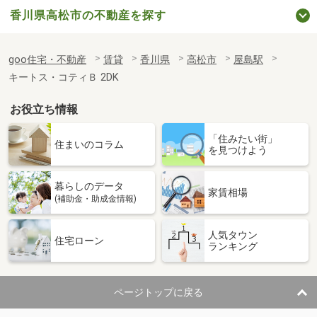
香川県高松市の不動産を探す
goo住宅・不動産
賃貸
香川県
高松市
屋島駅
キートス・コティＢ 2DK
お役立ち情報
「住みたい街」
住まいのコラム
を見つけよう
暮らしのデータ
家賃相場
(補助金・助成金情報)
人気タウン
住宅ローン
ランキング
ページトップに戻る