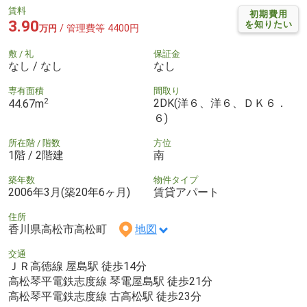
賃料
初期費用
3.90
を知りたい
/ 管理費等 4400円
万円
敷 / 礼
保証金
なし / なし
なし
専有面積
間取り
2
2DK(洋６、洋６、ＤＫ６．
44.67m
６)
所在階 / 階数
方位
1階 / 2階建
南
築年数
物件タイプ
2006年3月(築20年6ヶ月)
賃貸アパート
住所
香川県高松市高松町
地図
交通
ＪＲ高徳線 屋島駅 徒歩14分
高松琴平電鉄志度線 琴電屋島駅 徒歩21分
高松琴平電鉄志度線 古高松駅 徒歩23分