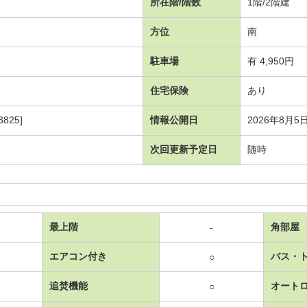
所在階/階数
1階/2階建
方位
南
駐車場
有 4,950円
住宅保険
あり
825]
情報公開日
2026年8月5
次回更新予定日
随時
最上階
角部屋
-
エアコン付き
バス・
○
追焚機能
オート
○