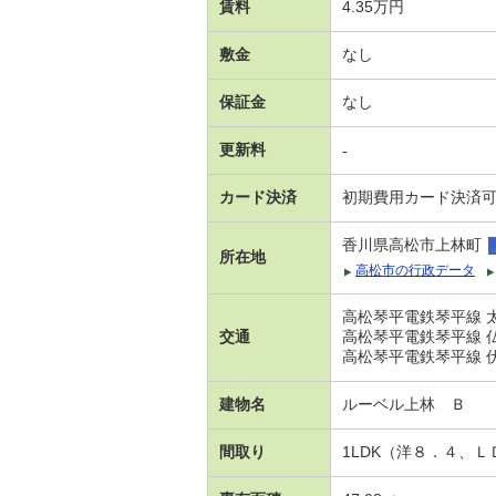
賃料
4.35万円
敷金
なし
保証金
なし
更新料
-
カード決済
初期費用カード決済
香川県高松市上林町
所在地
高松市の行政データ
高松琴平電鉄琴平線 太
交通
高松琴平電鉄琴平線 仏
高松琴平電鉄琴平線 伏石
建物名
ルーベル上林 Ｂ
間取り
1LDK（洋８．４、