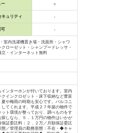
ニー
○
セキュリティ
-
居可
-
場・室内洗濯機置き場・洗面所・シャワ
ンクローゼット・シャンプードレッサ・
独立・インターネット無料
るインターホンが付いております。室内
ークインクロゼット・床下収納など豊富
、夏や梅雨の時期も安心です。バルコニ
くしてくれます。平成２７年築の物件で
ネット環境が整っており、調べものをす
お探しなら、５．１万円の物件はいかが
時保証委託料：２．２万／月額保証委託
形態／管理員の勤務形態：不在・◆キャ