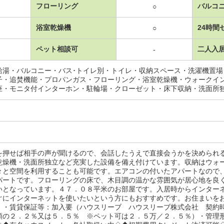
フローリング
バルコ
○
浴室乾燥機
24時間
○
ペット相談可
二人入
-
給湯・バルコニー・バス･トイレ別・トイレ・収納スペース・洗濯機置
子・追焚機能・プロパンガス・フローリング・浴室乾燥機・ウォークイ
座・モニタ付インターホン・駐輪場・クローゼット・床下収納・洗面所
を押せば相手の声が聞けるので、会話したうえで直接会うかを決められ
乾燥機・洗面所独立など充実した設備を備え付けています。収納はウォ
々と空間を利用することも可能です。エアコンの付いたアパートなので
パートです。フローリングの床で、木目調の温かな雰囲気が居心地を良
いとなっています。４７．０８平米のお部屋です。入居時からインター
ぐにインターネットを使いたいという方にもおすすめです。お住まいを
。・賃貸保証等：加入要（ハウスリーブ ハウスリーブ株式会社 契約
額の２．２％又は５．５％ ※ペット可は２．５万／２．５％）・管理