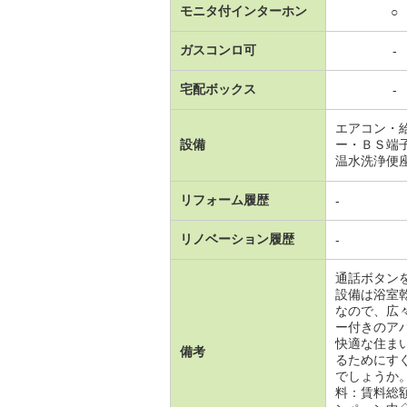
モニタ付インターホン
○
ガスコンロ可
-
宅配ボックス
-
エアコン・
設備
ー・ＢＳ端
温水洗浄便
リフォーム履歴
-
リノベーション履歴
-
通話ボタン
設備は浴室
なので、広
ー付きのア
快適な住ま
備考
るためにす
でしょうか
料：賃料総