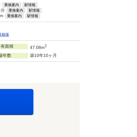
分
乗換案内
駅情報
4分
乗換案内
駅情報
km
乗換案内
駅情報
賃相場
専有面積
2
47.08m
築年数
築10年10ヶ月