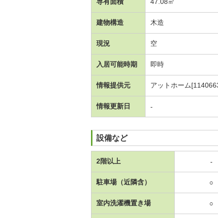
専有面積
47.08㎡
建物構造
木造
現況
空
入居可能時期
即時
情報提供元
アットホーム[1140663
情報更新日
-
設備など
2階以上
-
駐車場（近隣含）
○
室内洗濯機置き場
○