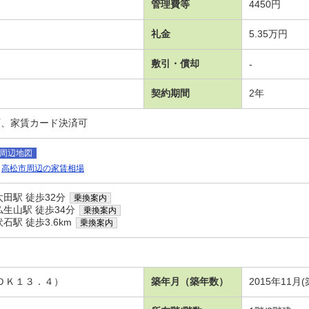
管理費等
4450円
礼金
5.35万円
敷引・償却
-
契約期間
2年
可、家賃カード決済可
周辺地図
高松市周辺の家賃相場
田駅 徒歩32分
乗換案内
生山駅 徒歩34分
乗換案内
駅 徒歩3.6km
乗換案内
ＬＤＫ１３．４）
築年月（築年数）
2015年11月(