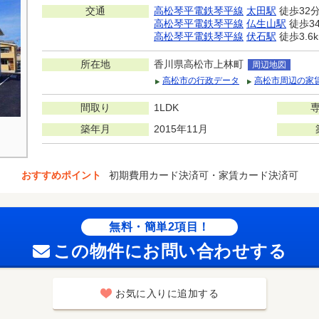
交通
高松琴平電鉄琴平線
太田駅
徒歩32
高松琴平電鉄琴平線
仏生山駅
徒歩3
高松琴平電鉄琴平線
伏石駅
徒歩3.6
所在地
香川県高松市上林町
周辺地図
高松市の行政データ
高松市周辺の家
間取り
1LDK
築年月
2015年11月
おすすめポイント
初期費用カード決済可・家賃カード決済可
無料・簡単2項目！
この物件にお問い合わせする
お気に入りに追加する