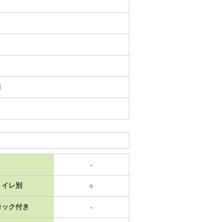
日
-
トイレ別
○
ロック付き
-