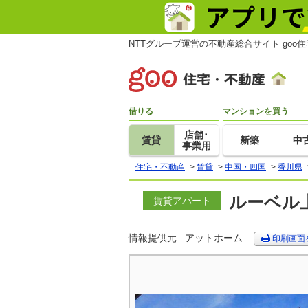
NTTグループ運営の不動産総合サイト goo
借りる
マンションを買う
店舗･
賃貸
新築
中
事業用
住宅・不動産
>
賃貸
>
中国・四国
>
香川県
ルーベル上
賃貸アパート
情報提供元
アットホーム
印刷画面