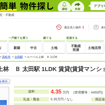
住宅・不動産
1
最近見た物件
保
一戸建てを買う
建てる
投資する
不動産
古
新築
中古
土地
土地活用
投資
>
高松市
>
太田駅
>
ルーベル上林 Ｂ 1LDK
林 Ｂ 太田駅 1LDK 賃貸(賃貸マン
を表示
4.35
賃料
万円 (管理費等：4450円)
礼金・敷金
5.35万円 / なし
保証金