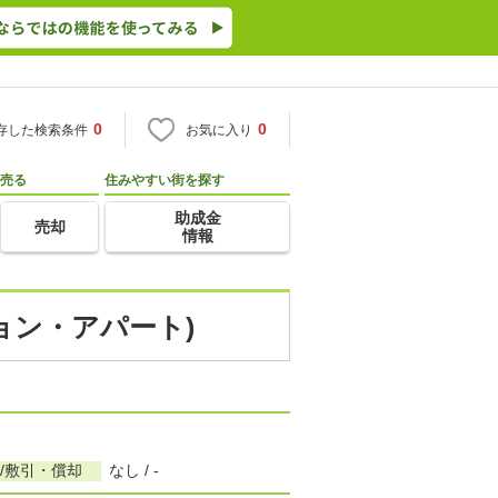
0
0
存した検索条件
お気に入り
売る
住みやすい街を探す
助成金
売却
情報
ション・アパート)
/敷引・償却
なし / -