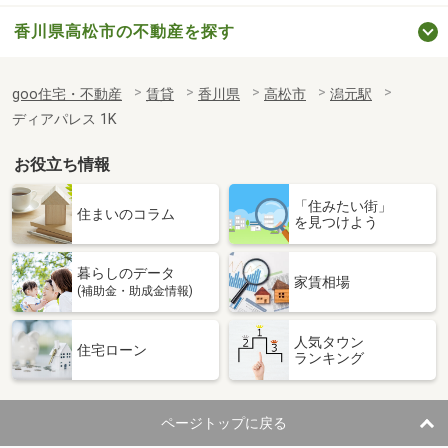
香川県高松市の不動産を探す
goo住宅・不動産
賃貸
香川県
高松市
潟元駅
ディアパレス 1K
お役立ち情報
「住みたい街」
住まいのコラム
を見つけよう
暮らしのデータ
家賃相場
(補助金・助成金情報)
人気タウン
住宅ローン
ランキング
ページトップに戻る