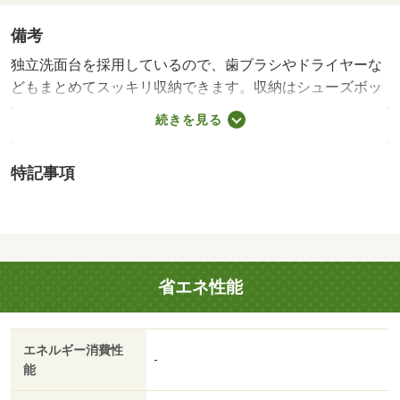
備考
独立洗面台を採用しているので、歯ブラシやドライヤーな
どもまとめてスッキリ収納できます。収納はシューズボッ
クス・クロゼット・全居室収納などが備え付けられている
続きを見る
ので、衣類や日用品の収納に重宝します。近くに駅が２つ
あるため、用途や行き先に応じて駅を選べる物件です。新
特記事項
しい生活にお勧めなのが、こちらのアパートです。収納性
に優れていてキッチン回りを綺麗に保ちやすくなるシステ
ムキッチンが付いています。バルコニー付きのアパートで
す。幅広い方に好評の全居室フローリングのアパートにな
っております。根強いニーズを誇る駅近の物件となり、徒
省エネ性能
歩７分に駅があります。通風良好で常に新鮮な空気を送り
込むアパートをご案内します。・賃貸保証等：加入要（ア
プラス 初回：総賃料５０％（最低保証料２０，０００
エネルギー消費性
円）年間保証料１０，０００円）・鍵交換代：あり２２，
-
能
０００円～・維持費等：２４時間安心サポートＲＡ２，７
５０円／月・洗面所は浴室から独立しており、お風呂の湿