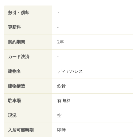
敷引・償却
-
更新料
-
契約期間
2年
カード決済
-
建物名
ディアパレス
建物構造
鉄骨
駐車場
有 無料
現況
空
入居可能時期
即時