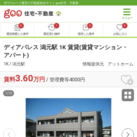
NTTグループ運営の不動産総合サイト goo住宅・不動産
0
1
0
0
最近検索した条件
最近見た物件
保存した条件
お気に入り
ディアパレス 潟元駅 1K 賃貸(賃貸マンション・
アパート)
1K / 潟元駅
情報提供元
アットホーム
3.60
賃料
万円
/ 管理費等4000円
1
/
16