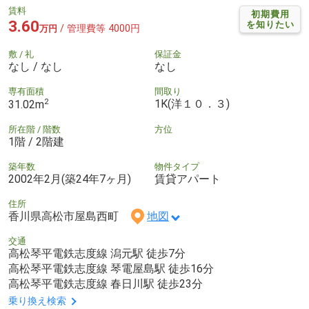
賃料
初期費用
3.60
を知りたい
/ 管理費等 4000円
万円
敷 / 礼
保証金
なし / なし
なし
専有面積
間取り
2
1K(洋１０．３)
31.02m
所在階 / 階数
方位
1階 / 2階建
築年数
物件タイプ
2002年2月(築24年7ヶ月)
賃貸アパート
住所
香川県高松市屋島西町
地図
交通
高松琴平電鉄志度線 潟元駅 徒歩7分
高松琴平電鉄志度線 琴電屋島駅 徒歩16分
高松琴平電鉄志度線 春日川駅 徒歩23分
乗り換え検索