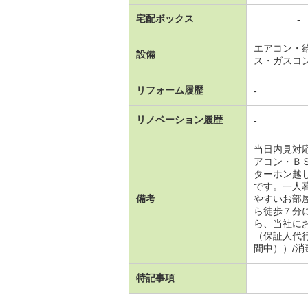
宅配ボックス
-
エアコン・
設備
ス・ガスコ
リフォーム履歴
-
リノベーション履歴
-
当日内見対
アコン・Ｂ
ターホン越
です。一人
備考
やすいお部
ら徒歩７分
ら、当社に
（保証人代
間中））/消
特記事項