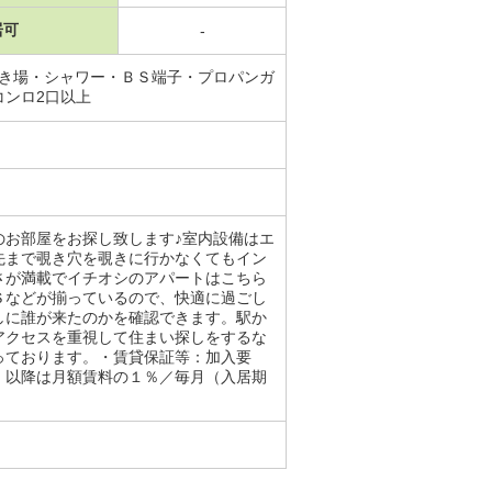
居可
-
置き場・シャワー・ＢＳ端子・プロパンガ
コンロ2口以上
のお部屋をお探し致します♪室内設備はエ
先まで覗き穴を覗きに行かなくてもイン
さが満載でイチオシのアパートはこちら
Ｓなどが揃っているので、快適に過ごし
しに誰が来たのかを確認できます。駅か
アクセスを重視して住まい探しをするな
っております。・賃貸保証等：加入要
、以降は月額賃料の１％／毎月（入居期