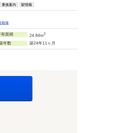
乗換案内
駅情報
賃相場
専有面積
2
24.84m
築年数
築24年11ヶ月