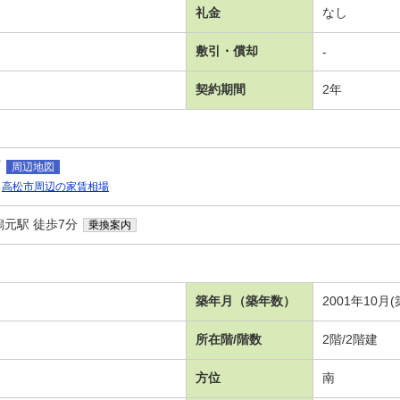
礼金
なし
敷引・償却
-
契約期間
2年
町
周辺地図
高松市周辺の家賃相場
元駅 徒歩7分
乗換案内
）
築年月（築年数）
2001年10月(
所在階/階数
2階/2階建
方位
南