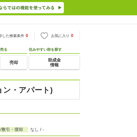
0
0
存した検索条件
お気に入り
売る
住みやすい街を探す
助成金
売却
情報
ョン・アパート)
/敷引・償却
なし / -