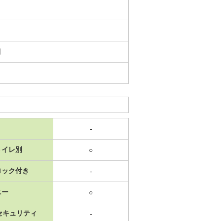
日
-
トイレ別
○
ロック付き
-
ニー
○
セキュリティ
-