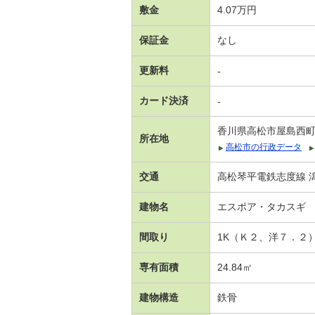
敷金
4.07万円
保証金
なし
更新料
-
カード決済
-
香川県高松市屋島西
所在地
高松市の行政データ
交通
高松琴平電鉄志度線 潟
建物名
エスポア・タカスギ
間取り
1K（Ｋ２、洋７．２
専有面積
24.84㎡
建物構造
鉄骨