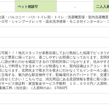
ペット相談可
二人入
-
給湯・バルコニー・バス･トイレ別・トイレ・洗濯機置場・室内洗濯機
ンロ可・シャンプードレッサ・温水洗浄便座・モニタ付インターホン・
応可能！！！地元スタッフが多数在籍しており熟知した知識でピッタリ
Ｓなど豊富に揃っており、過ごしやすいお部屋になっております。玄関
しに誰が来たのかを確認できるので防犯対策につながります。住みやす
暮らしで料理もできるキッチンが快適な１Ｋ。室内設備はエアコン・Ｂ
屋になります。玄関先まで覗き穴を覗きに行かなくてもインターホン越
に立地する、魅力的な駅近物件です。駐輪場付きのアパートです。交通
お任せください！こちらでは、潟元周辺にある賃貸情報を豊富に取り扱
行サービス保証料・家賃集金サービス手数料 １０，０００円／入居時
毒施工料（当社扱）（入居時のみ） 17050円