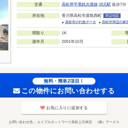
交通
高松琴平電鉄志度線
潟元駅
徒歩7分
所在地
香川県高松市屋島西町
周辺地図
高松市の行政データ
高松市周辺の家
間取り
1K
築年月
2001年10月
無料・簡単2項目！
この物件にお問い合わせする
お気に入りに追加する
お問い合わせ先
エイブルネットワーク高松上天神店 （株）アークス