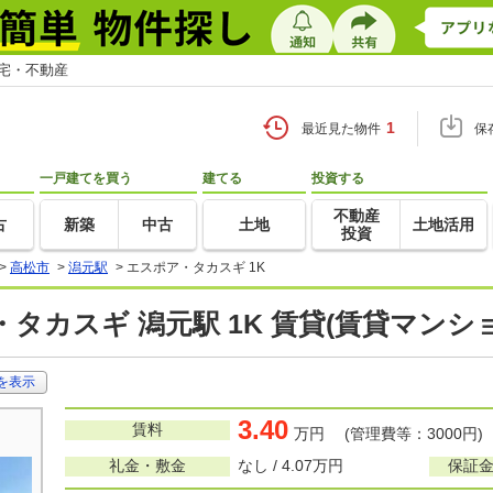
住宅・不動産
1
最近見た物件
保
一戸建てを買う
建てる
投資する
不動産
古
新築
中古
土地
土地活用
投資
>
高松市
>
潟元駅
>
エスポア・タカスギ 1K
タカスギ 潟元駅 1K 賃貸(賃貸マンシ
を表示
3.40
賃料
万円 (管理費等：3000円)
礼金・敷金
なし / 4.07万円
保証金