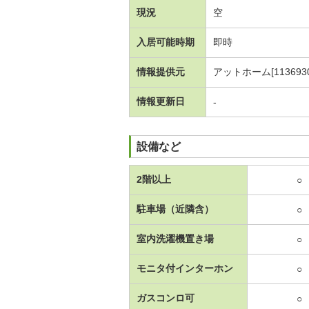
現況
空
入居可能時期
即時
情報提供元
アットホーム[1136930
情報更新日
-
設備など
2階以上
○
駐車場（近隣含）
○
室内洗濯機置き場
○
モニタ付インターホン
○
ガスコンロ可
○