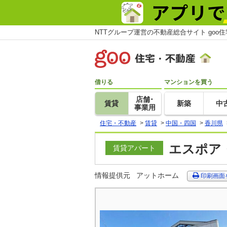
NTTグループ運営の不動産総合サイト goo
借りる
マンションを買う
店舗･
賃貸
新築
中
事業用
住宅・不動産
>
賃貸
>
中国・四国
>
香川県
エスポア・
賃貸アパート
情報提供元
アットホーム
印刷画面