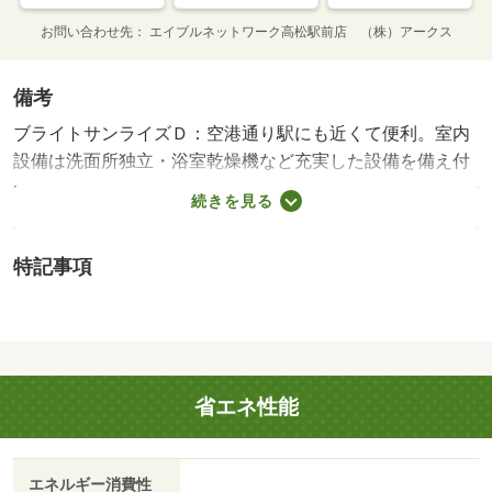
お問い合わせ先
エイブルネットワーク高松駅前店 （株）アークス
備考
ブライトサンライズＤ：空港通り駅にも近くて便利。室内
設備は洗面所独立・浴室乾燥機など充実した設備を備え付
けています。直接会わずにインターホン越しに来訪者を確
続きを見る
認できるので、トラブルの事前回避にも繋がります。大量
の洗濯物もバルコニーで解決。当社には、こだわり条件や
特記事項
特集が満載です。高松市エリアや空港通り付近できっと素
敵なお部屋が見つかることでしょう。新生活を失敗せず、
スタートさせたいならこちらの「ブライトサンライズＤ」
はいかがでしょうか。室内設備は洗面所独立・浴室乾燥機
など豊富に揃っており、過ごしやすいお部屋になっており
省エネ性能
ます。畳に比べるとダニ・カビを気にしなくて良いフロー
リング付き。高松市へお引越を検討しませんか？住環境が
整っており、快適に暮らすことができます。賃貸住宅情報
エネルギー消費性
をお探しの際には、ぜひ当社へご連絡下さい。・賃貸保証