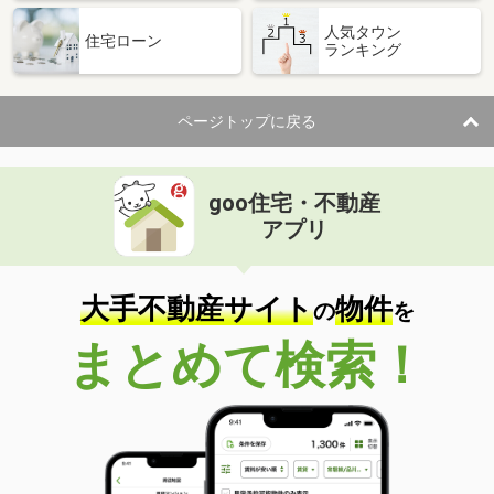
人気タウン
住宅ローン
ランキング
ページトップに戻る
goo住宅・不動産
アプリ
大手不動産サイト
物件
の
を
まとめて検索！