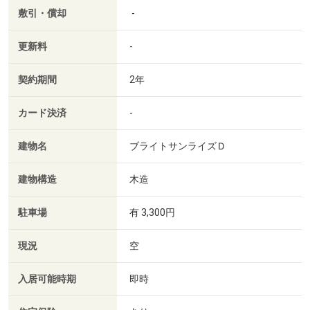
敷引・償却
-
更新料
-
契約期間
2年
カード決済
-
建物名
ブライトサンライズＤ
建物構造
木造
駐車場
有 3,300円
現況
空
入居可能時期
即時