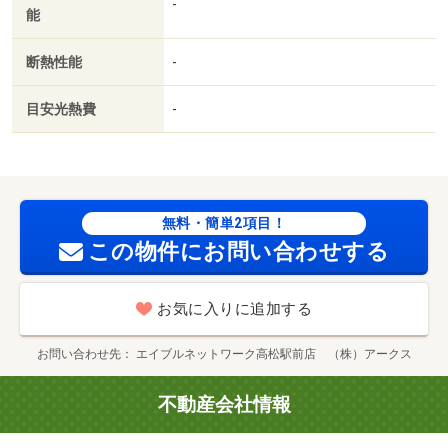
-
能
等：加入要（ハウスリーブ ハウスリーブ株式会社 契約
時保証委託料：２．２万／月額保証委託料：賃料総額の
断熱性能
-
２．２％又は５．５％ ※ペット可は２．５万／２．
５％）・管理形態／管理員の勤務形態：不在・空港通り駅
目安光熱費
-
周辺への引っ越しをお考えなら「ブライトサンライズ
Ｄ」。知らない人が来た時でも玄関を開ける必要がなくな
るモニター付きインターホンを備えております。室内設備
は浴室乾燥機・洗面所独立など豊富に揃っ/クリーニング費
用 60000円/鍵セット費 3300円
無料・簡単2項目！
この物件にお問い合わせする
お気に入りに追加する
お問い合わせ先
エイブルネットワーク高松駅前店 （株）アークス
不動産会社情報