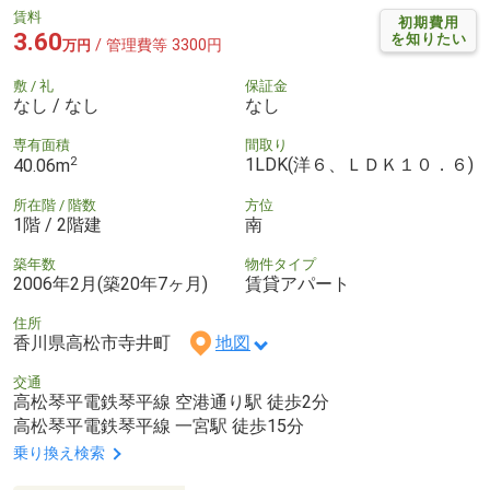
賃料
初期費用
3.60
を知りたい
/ 管理費等 3300円
万円
敷 / 礼
保証金
なし / なし
なし
専有面積
間取り
2
1LDK(洋６、ＬＤＫ１０．６)
40.06m
所在階 / 階数
方位
1階 / 2階建
南
築年数
物件タイプ
2006年2月(築20年7ヶ月)
賃貸アパート
住所
香川県高松市寺井町
地図
交通
高松琴平電鉄琴平線 空港通り駅 徒歩2分
高松琴平電鉄琴平線 一宮駅 徒歩15分
乗り換え検索