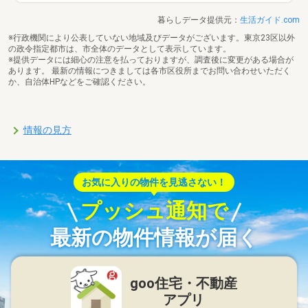
暮らしデータ提供元：
生活ガイド.com
※行政機関により公表していない地域及びデータがございます。東京23区以外
の政令指定都市は、市全体のデータとして表示しています。
※提供データには細心の注意を払っておりますが、調査後に変更がある場合が
あります。 最新の情報につきましては各市区役所までお問い合わせいただく
か、自治体HPなどをご確認ください。
情報の見方
お気に入りの物件を見逃さない！
プッシュ通知で
最新の物件情報が届く
goo住宅・不動産
アプリ