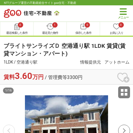
NTTグループ運営の不動産総合サイト goo住宅・不動産
0
1
0
0
最近検索した条件
最近見た物件
保存した条件
お気に入り
ブライトサンライズＤ 空港通り駅 1LDK 賃貸(賃
貸マンション・アパート)
1LDK / 空港通り駅
情報提供元
アットホーム
3.60
賃料
万円
/ 管理費等3300円
1
/
16