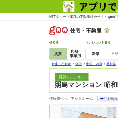
NTTグループ運営の不動産総合サイト goo
借りる
マンションを買う
店舗･
賃貸
新築
中
事業用
住宅・不動産
>
賃貸
>
中国・四国
>
香川県
賃貸マンション
照島マンション 昭和
情報提供元
アットホーム
印刷画面