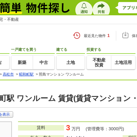
住宅・不動産
1
最近見た物件
保
一戸建てを買う
建てる
投資する
不動産
古
新築
中古
土地
土地活用
投資
>
高松市
>
昭和町駅
>
照島マンション ワンルーム
町駅 ワンルーム 賃貸(賃貸マンション
を表示
3
賃料
万円 (管理費等：3000円)