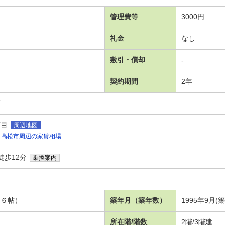
管理費等
3000円
礼金
なし
敷引・償却
-
契約期間
2年
可
丁目
周辺地図
高松市周辺の家賃相場
徒歩12分
乗換案内
．６帖）
築年月（築年数）
1995年9月(築
所在階/階数
2階/3階建