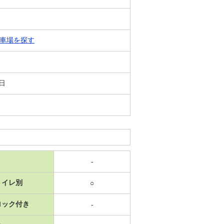
車場を探す
8日
-
トイレ別
○
ロック付き
-