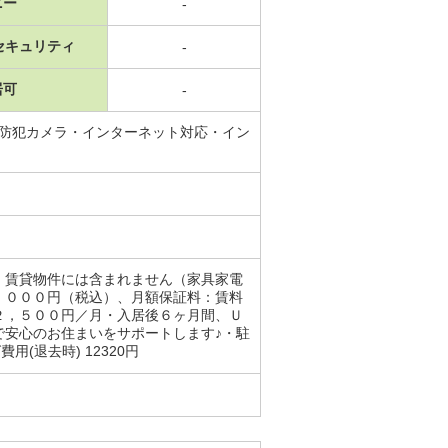
ニー
-
セキュリティ
-
居可
-
・防犯カメラ・インターネット対応・イン
、賃貸物件には含まれません（家具家電
，０００円（税込）、月額保証料：賃料
２，５００円／月・入居後６ヶ月間、Ｕ
で安心のお住まいをサポートします♪・駐
(退去時) 12320円