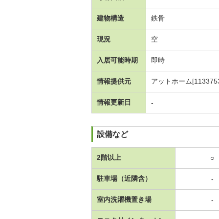
建物構造
鉄骨
現況
空
入居可能時期
即時
情報提供元
アットホーム[1133753
情報更新日
-
設備など
2階以上
○
駐車場（近隣含）
-
室内洗濯機置き場
-