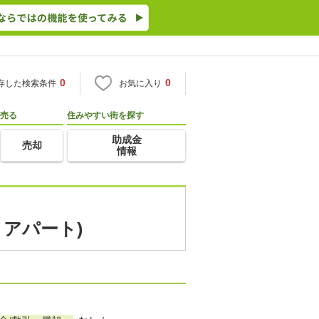
0
0
存した検索条件
お気に入り
売る
住みやすい街を探す
助成金
売却
情報
・アパート)