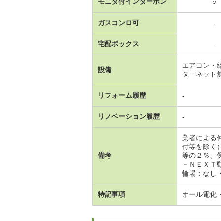
モニタ付インターホン
○
ガスコンロ可
-
宅配ボックス
-
エアコン・
設備
ターネット
リフォーム履歴
-
リノベーション履歴
-
業者による
付等を除く
備考
等の２％、
－ＮＥＸＴ
輪場：なし・
特記事項
オール電化