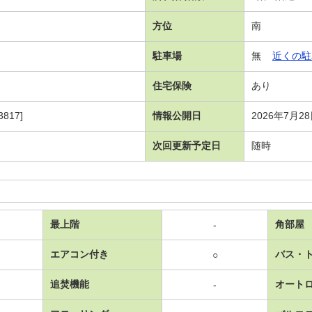
方位
南
駐車場
無
近くの駐
住宅保険
あり
817]
情報公開日
2026年7月2
次回更新予定日
随時
最上階
角部屋
-
エアコン付き
バス・
○
追焚機能
オート
-