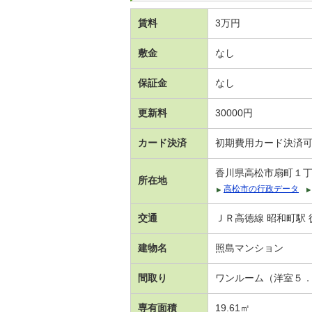
賃料
3万円
敷金
なし
保証金
なし
更新料
30000円
カード決済
初期費用カード決済
香川県高松市扇町１
所在地
高松市の行政データ
交通
ＪＲ高徳線 昭和町駅 
建物名
照島マンション
間取り
ワンルーム（洋室５
専有面積
19.61㎡