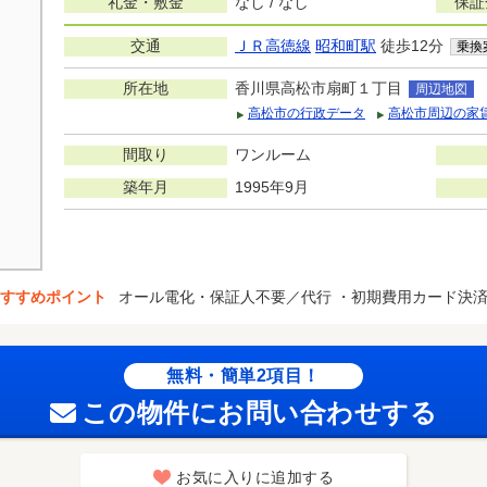
礼金・敷金
なし / なし
保証
交通
ＪＲ高徳線
昭和町駅
徒歩12分
乗換
所在地
香川県高松市扇町１丁目
周辺地図
高松市の行政データ
高松市周辺の家
間取り
ワンルーム
築年月
1995年9月
すすめポイント
オール電化・保証人不要／代行 ・初期費用カード決
無料・簡単2項目！
この物件にお問い合わせする
お気に入りに追加する