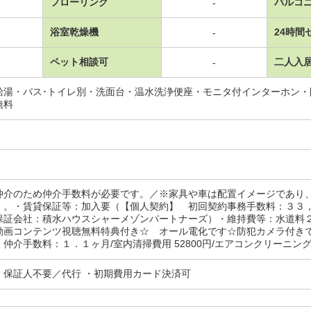
フローリング
バルコ
-
浴室乾燥機
24時間
-
ペット相談可
二人入
-
給湯・バス･トイレ別・洗面台・温水洗浄便座・モニタ付インターホン
無料
仲介のため仲介手数料が必要です。／※家具や車は配置イメージであり
）。・賃貸保証等：加入要（【個人契約】 初回契約事務手数料：３３
保証会社：積水ハウスシャーメゾンパートナーズ）・維持費等：水道料
動画コンテンツ視聴無料特典付き☆ オール電化です☆防犯カメラ付き
仲介手数料：１．１ヶ月/室内清掃費用 52800円/エアコンクリーニング費用
・保証人不要／代行 ・初期費用カード決済可