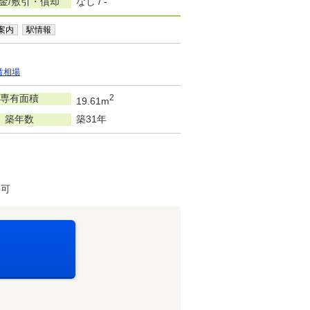
金/敷引・償却
なし / -
案内
駅情報
賃相場
専有面積
2
19.61m
築年数
築31年
済可