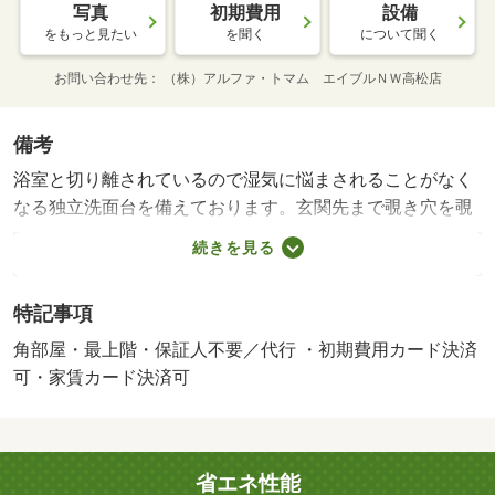
写真
初期費用
設備
をもっと見たい
を聞く
について聞く
お問い合わせ先
（株）アルファ・トマム エイブルＮＷ高松店
備考
浴室と切り離されているので湿気に悩まされることがなく
なる独立洗面台を備えております。玄関先まで覗き穴を覗
きに行かなくてもインターホン越しに誰が来たのかを確認
続きを見る
できるので安心感があります。敷金不要の物件です。こち
らの物件はアパートです。最上階のお部屋です。賃貸住宅
特記事項
情報をお探しの方で、お困りでしたら当社にご連絡くださ
い。お客様がご希望することや不明な点についてお伺いい
角部屋・最上階・保証人不要／代行 ・初期費用カード決済
たします（＃＾＾＃）来訪者の顔が確認できる、安心のＴ
可・家賃カード決済可
Ｖインターホン付きです。独立洗面台はコンセントや照
明、大きな鏡などがついているので化粧や身支度の際に便
利です。家族との時間を楽しむダイニングキッチンがある
省エネ性能
２部屋の間取り。暖かく過ごすことができる南向きの物件