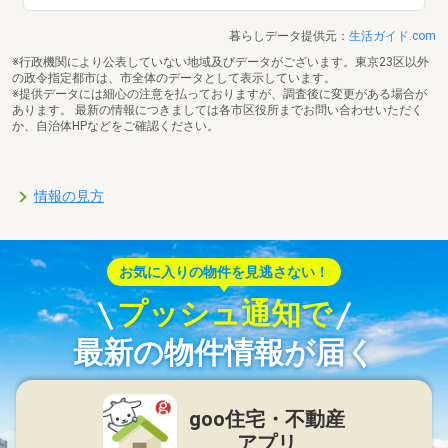
暮らしデータ提供元：
生活ガイド.com
※行政機関により公表していない地域及びデータがございます。東京23区以外
の政令指定都市は、市全体のデータとして表示しています。
※提供データには細心の注意を払っておりますが、調査後に変更がある場合が
あります。 最新の情報につきましては各市区役所までお問い合わせいただく
か、自治体HPなどをご確認ください。
情報の見方
お気に入りの物件を見逃さない！
プッシュ通知で
最新の物件情報が届く
goo住宅・不動産
アプリ