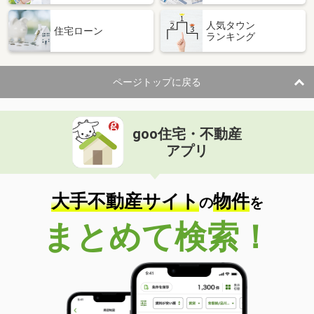
人気タウン
住宅ローン
ランキング
ページトップに戻る
goo住宅・不動産
アプリ
大手不動産サイト
物件
の
を
まとめて検索！