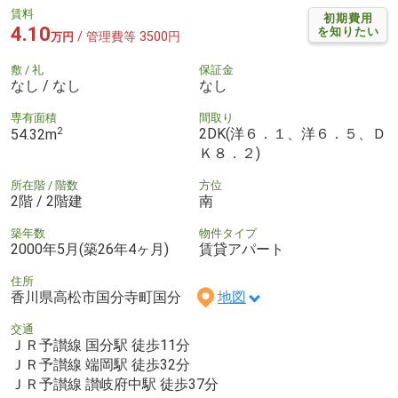
賃料
初期費用
4.10
を知りたい
/ 管理費等 3500円
万円
敷 / 礼
保証金
なし / なし
なし
専有面積
間取り
2
2DK(洋６．１、洋６．５、Ｄ
54.32m
Ｋ８．２)
所在階 / 階数
方位
2階 / 2階建
南
築年数
物件タイプ
2000年5月(築26年4ヶ月)
賃貸アパート
住所
香川県高松市国分寺町国分
地図
交通
ＪＲ予讃線 国分駅 徒歩11分
ＪＲ予讃線 端岡駅 徒歩32分
ＪＲ予讃線 讃岐府中駅 徒歩37分