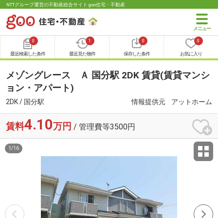
NTTグループ運営の不動産総合サイト goo住宅・不動産
0
1
0
0
最近検索した条件
最近見た物件
保存した条件
お気に入り
メゾングレース Ａ 国分駅 2DK 賃貸(賃貸マンシ
ョン・アパート)
2DK / 国分駅
情報提供元
アットホーム
4.10
賃料
万円
/ 管理費等3500円
1
/
16