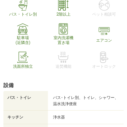
バス・トイレ別
2階以上
ペット相談可
駐車場
室内洗濯機
エアコン
(近隣含)
置き場
洗面所独立
追焚機能
オートロック
設備
バス・トイレ
バス･トイレ別、トイレ、シャワー、
温水洗浄便座
キッチン
浄水器