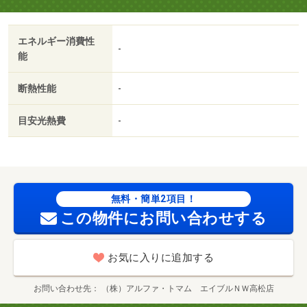
です。こちらの物件はアパートです。こちら予讃線国分近
くに立地する賃貸住宅でなら、きっとあなたの希望してい
エネルギー消費性
るライフスタイルを叶えることができるでしょう（＾＿
-
能
＾）・賃貸保証等：加入要（ハウスリーブ 個人名義での
契約は保証会社原則加入（ハウスリーブ株式会社） 保証
断熱性能
-
会社原則加入 保証委託料 契約時：２２，０００円 月
額：賃料総額の２．２％又は５．５％必要。 月額保証
目安光熱費
-
委託料：１，０９５）・鍵交換代：あり３，３００円～・
維持費等：ｒｕｕｍサポート費用１，９８０円／月・２４
時間サポート費用３３０円／月・好評である、独立した洗
面所が使いやすい魅力的な物件です。モニター越しに来訪
者を確認して、インターホンを通じて室内から会話するこ
無料・簡単2項目！
とができます。ＴＶ好きの方にうってつけの、ＢＳ対応物
この物件にお問い合わせする
件です（＊´ω｀＊）/室内清掃費用 60000円
お気に入りに追加する
お問い合わせ先
（株）アルファ・トマム エイブルＮＷ高松店