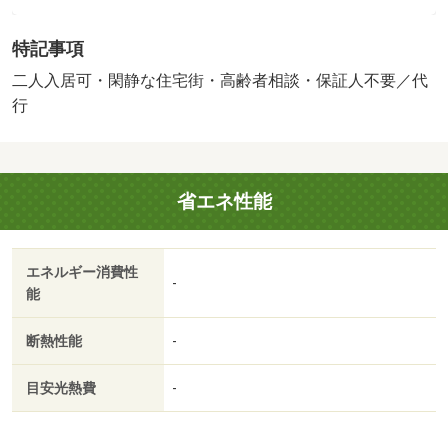
過ごしやすいお部屋になっております。セキュリティ面
は、オートロック・ＴＶインターホンなどを備え付けてい
特記事項
るので安心して暮らせます。収納はウォークインクロゼッ
ト・シューズＷＩＣなど豊富なので、広々と空間を利用す
二人入居可・閑静な住宅街・高齢者相談・保証人不要／代
ることも可能です。おかずや汁物など何品も作りたい人に
行
おすすめな２口コンロを備え付けております。１ヶ月の駐
車スペース利用料金は、３３００円です。好条件の全居室
フローリング物件となっています。バタバタする引っ越し
省エネ性能
前後に嬉しい照明つき物件。今引っ越しをお考えの方にお
すすめなのが、こちらのアパートです。兄弟で暮らすかた
にもオススメの物件で、快適な１ＬＤＫです。システムキ
エネルギー消費性
ッチンがあり、お料理と後片付けが手早くできます。・賃
-
能
貸保証等：加入要（イントラスト 初回保証料３５０００
円月額保証料賃料等総額の１％＋８００円／月）・鍵交換
断熱性能
-
代：あり１６，５００円～・収納はウォークインクロゼッ
ト・シューズＷＩＣなど豊富なので、広々と空間を利用す
目安光熱費
-
ることも可能です。室内設備は洗面所独立・浴室乾燥機な
ど豊富に揃っており、過ごしやすいお部屋になっておりま