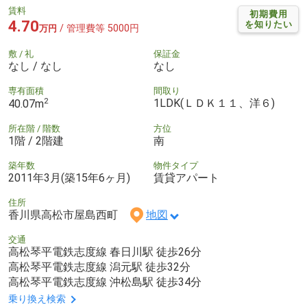
賃料
初期費用
4.70
を知りたい
/ 管理費等 5000円
万円
敷 / 礼
保証金
なし / なし
なし
専有面積
間取り
2
1LDK(ＬＤＫ１１、洋６)
40.07m
所在階 / 階数
方位
1階 / 2階建
南
築年数
物件タイプ
2011年3月(築15年6ヶ月)
賃貸アパート
住所
香川県高松市屋島西町
地図
交通
高松琴平電鉄志度線 春日川駅 徒歩26分
高松琴平電鉄志度線 潟元駅 徒歩32分
高松琴平電鉄志度線 沖松島駅 徒歩34分
乗り換え検索