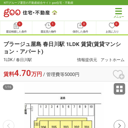
NTTグループ運営の不動産総合サイト goo住宅・不動産
0
1
0
0
最近検索した条件
最近見た物件
保存した条件
お気に入り
プラージュ屋島 春日川駅 1LDK 賃貸(賃貸マンシ
ョン・アパート)
1LDK / 春日川駅
情報提供元
アットホーム
4.70
賃料
万円
/ 管理費等5000円
1
/
16