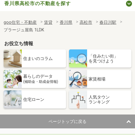
香川県高松市の不動産を探す
goo住宅・不動産
賃貸
香川県
高松市
春日川駅
プラージュ屋島 1LDK
お役立ち情報
「住みたい街」
住まいのコラム
を見つけよう
暮らしのデータ
家賃相場
(補助金・助成金情報)
人気タウン
住宅ローン
ランキング
ページトップに戻る