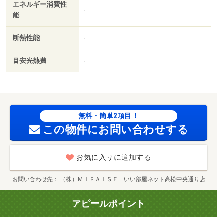
エネルギー消費性
証委託料：賃料総額の２．２％又は５．５％ ※ペット可
-
能
は２．５万／２．５％）・管理形態／管理員の勤務形態：
不在・駐輪場：有（無料）/クリーニング費用 70000円/鍵
断熱性能
-
セット費 3300円
目安光熱費
-
無料・簡単2項目！
この物件にお問い合わせする
お気に入りに追加する
お問い合わせ先
（株）ＭＩＲＡＩＳＥ いい部屋ネット高松中央通り店
アピールポイント