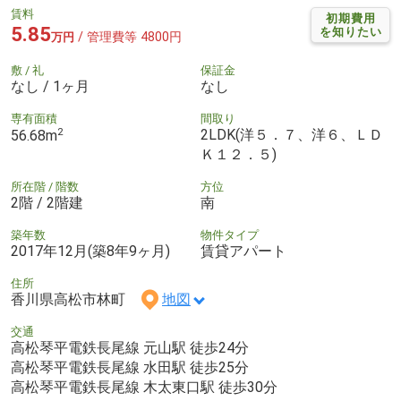
賃料
初期費用
5.85
を知りたい
/ 管理費等 4800円
万円
敷 / 礼
保証金
なし / 1ヶ月
なし
専有面積
間取り
2
2LDK(洋５．７、洋６、ＬＤ
56.68m
Ｋ１２．５)
所在階 / 階数
方位
2階 / 2階建
南
築年数
物件タイプ
2017年12月(築8年9ヶ月)
賃貸アパート
住所
香川県高松市林町
地図
交通
高松琴平電鉄長尾線 元山駅 徒歩24分
高松琴平電鉄長尾線 水田駅 徒歩25分
高松琴平電鉄長尾線 木太東口駅 徒歩30分