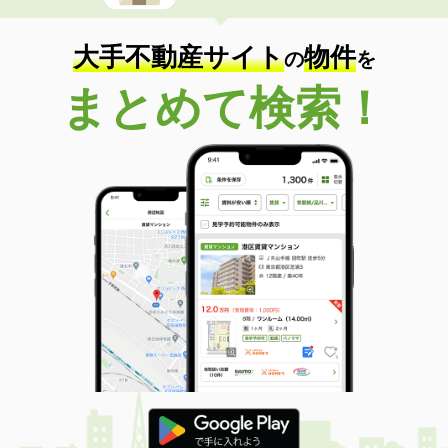
大手不動産サイト
物件
の
を
まとめて検索！