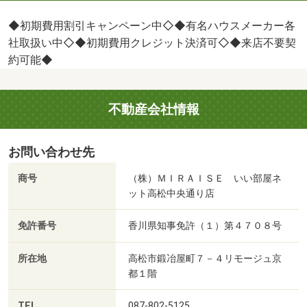
◆初期費用割引キャンペーン中◇◆有名ハウスメーカー各
社取扱い中◇◆初期費用クレジット決済可◇◆来店不要契
約可能◆
不動産会社情報
お問い合わせ先
商号
（株）ＭＩＲＡＩＳＥ いい部屋ネ
ット高松中央通り店
免許番号
香川県知事免許（１）第４７０８号
所在地
高松市鍛冶屋町７－４リモージュ京
都１階
TEL
087-802-5125