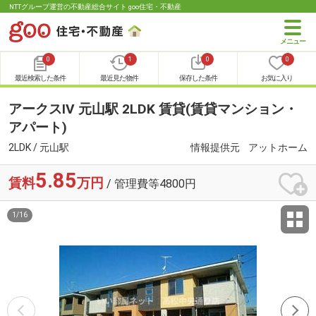
NTTグループ運営の不動産総合サイト goo住宅・不動産
0
1
0
0
最近検索した条件
最近見た物件
保存した条件
お気に入り
アークスⅣ 元山駅 2LDK 賃貸(賃貸マンション・
アパート)
2LDK / 元山駅
情報提供元
アットホーム
5.85
賃料
万円
/ 管理費等4800円
1
/
16