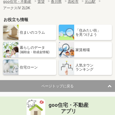
goo住宅・不動産
賃貸
香川県
高松市
元山駅
アークスⅣ 2LDK
お役立ち情報
「住みたい街」
住まいのコラム
を見つけよう
暮らしのデータ
家賃相場
(補助金・助成金情報)
人気タウン
住宅ローン
ランキング
ページトップに戻る
goo住宅・不動産
アプリ