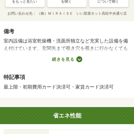
をもっと見たい
を聞く
について聞く
お問い合わせ先
（株）ＭＩＲＡＩＳＥ いい部屋ネット高松中央通り店
備考
室内設備は浴室乾燥機・洗面所独立など充実した設備を備
え付けています。玄関先まで覗き穴を覗きに行かなくても
インターホン越しに誰が来たのかを確認できるので安心感
続きを見る
があります。ＢＳ用の環境は整っているため、ＢＳ加入後
すぐに視聴できます。お部屋の面積も５６．６８㎡ありま
特記事項
す。この物件はバルコニー付きで、用途に合わせて使用で
きます。間取りが２ＬＤＫでご家族で暮らす方にもオスス
最上階・初期費用カード決済可・家賃カード決済可
メできます。今引っ越しをお考えの方におすすめなのが、
こちらのアパートです。インターネットが無料であるた
め、利用料を気にすることなくネットを使用でき動画を思
省エネ性能
う存分見たい方にもおすすめです。この物件は駐輪場付き
の物件です。・賃貸保証等：加入要（ハウスリーブ ハウ
スリーブ株式会社 契約時保証委託料：２．２万／月額保