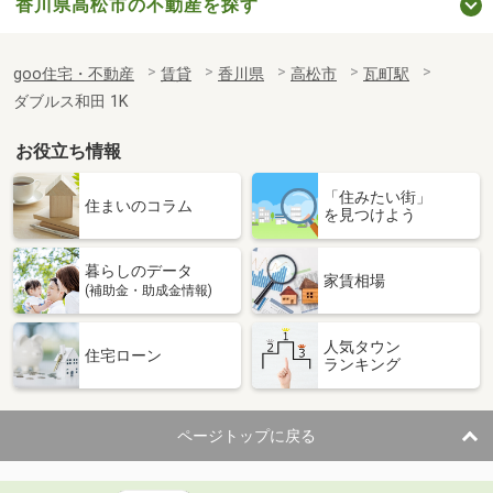
香川県高松市の不動産を探す
goo住宅・不動産
賃貸
香川県
高松市
瓦町駅
ダブルス和田 1K
お役立ち情報
「住みたい街」
住まいのコラム
を見つけよう
暮らしのデータ
家賃相場
(補助金・助成金情報)
人気タウン
住宅ローン
ランキング
ページトップに戻る