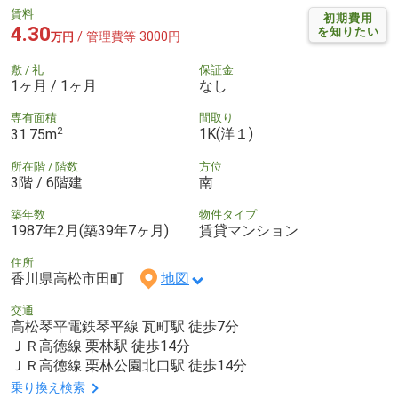
賃料
初期費用
4.30
を知りたい
/ 管理費等 3000円
万円
敷 / 礼
保証金
1ヶ月 / 1ヶ月
なし
専有面積
間取り
2
1K(洋１)
31.75m
所在階 / 階数
方位
3階 / 6階建
南
築年数
物件タイプ
1987年2月(築39年7ヶ月)
賃貸マンション
住所
香川県高松市田町
地図
交通
高松琴平電鉄琴平線 瓦町駅 徒歩7分
ＪＲ高徳線 栗林駅 徒歩14分
ＪＲ高徳線 栗林公園北口駅 徒歩14分
乗り換え検索