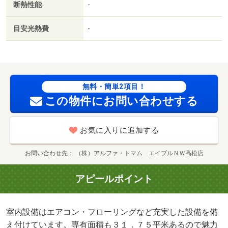
断熱性能
-
ています。駐輪場付きのマンションです。この物件はバル
コニー付きで、用途に合わせて利用できおすすめです。・
目安光熱費
-
バイク置場：なし・駐輪場：有（無料）
無料・簡単2項目！
この物件にお問い合わせする
お気に入りに追加する
お問い合わせ先
（株）アルファ・トマム エイブルＮＷ高松店
アピールポイント
室内設備はエアコン・フローリングなど充実した設備を備
え付けています。専有面積も３１．７５平米あるので魅力