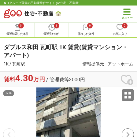
NTTグループ運営の不動産総合サイト goo住宅・不動産
0
1
0
0
最近検索した条件
最近見た物件
保存した条件
お気に入り
ダブルス和田 瓦町駅 1K 賃貸(賃貸マンション・
アパート)
1K / 瓦町駅
情報提供元
アットホーム
4.30
賃料
万円
/ 管理費等3000円
1
/
16