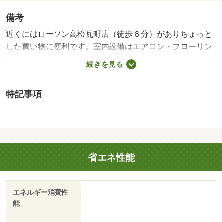
備考
近くにはローソン高松瓦町店（徒歩６分）がありちょっと
した買い物に便利です。室内設備はエアコン・フローリン
グなど豊富に揃っており、過ごしやすいお部屋になってお
続きを見る
ります。高松市エリアや高松琴平電気鉄道琴平線瓦町付近
でお部屋をお探しの方は、是非当社へお越しください。当
特記事項
社でなら、きっと希望にマッチしたお部屋が見つかります
（＾＾）室内設備はエアコン・洗面台などが揃っているの
で、快適に過ごしやすいお部屋になります。バルコニー付
きのマンションで、用途に合わせて利用できます。こちら
は駐輪場付きの物件です。キッチンが快適な物件なので料
省エネ性能
理好きな方にオススメです。太陽光がたくさん入り健康効
果が期待される南向きのマンションです。自分のライフス
タイルに必要なお住まいをお選びください。お住まい探し
エネルギー消費性
をサポートしてまいります（＾＾）・賃貸保証等：加入要
-
能
（全保連 または）・鍵交換代：あり１５，４００円～・
室内設備はエアコン・洗面台など充実した設備を備え付け