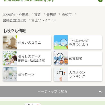
goo住宅・不動産
賃貸
香川県
高松市
栗林公園北口駅
富士ソレイユ 1K
お役立ち情報
「住みたい街」
住まいのコラム
を見つけよう
暮らしのデータ
家賃相場
(補助金・助成金情報)
人気タウン
住宅ローン
ランキング
ページトップに戻る