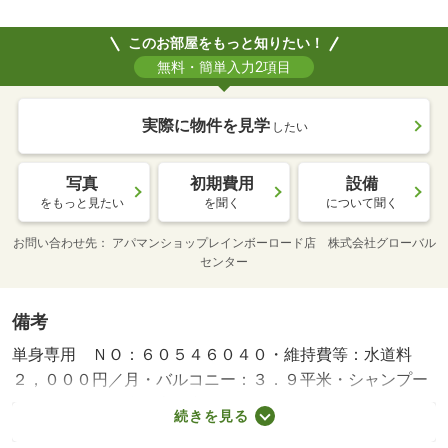
このお部屋をもっと知りたい！
無料・簡単入力2項目
実際に物件を見学
したい
写真
初期費用
設備
をもっと見たい
を聞く
について聞く
お問い合わせ先
アパマンショップレインボーロード店 株式会社グローバル
センター
備考
単身専用 ＮＯ：６０５４６０４０・維持費等：水道料
２，０００円／月・バルコニー：３．９平米・シャンプー
ドレッサー・温水暖房便座・エアコン１台・ガス１口コン
続きを見る
ロ・食器棚付いてます♪♪インターネット無料です☆・バイ