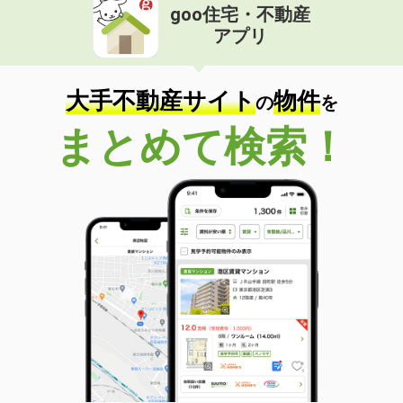
goo住宅・不動産
アプリ
大手不動産サイト
物件
の
を
まとめて検索！