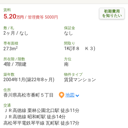
賃料
初期費用
5.20
を知りたい
/ 管理費等 5000円
万円
敷 / 礼
保証金
2ヶ月 / なし
なし
専有面積
間取り
2
1K(洋８ Ｋ３)
27.3m
所在階 / 階数
方位
4階 / 7階建
南
築年数
物件タイプ
2004年1月(築22年8ヶ月)
賃貸マンション
住所
香川県高松市番町５丁目
地図
交通
ＪＲ高徳線 栗林公園北口駅 徒歩11分
ＪＲ高徳線 昭和町駅 徒歩14分
高松琴平電鉄琴平線 瓦町駅 徒歩17分