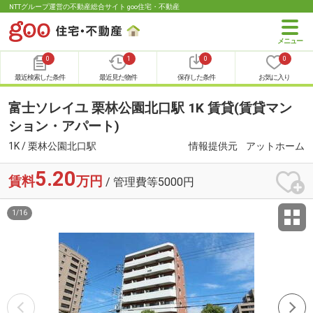
NTTグループ運営の不動産総合サイト goo住宅・不動産
0
1
0
0
最近検索した条件
最近見た物件
保存した条件
お気に入り
富士ソレイユ 栗林公園北口駅 1K 賃貸(賃貸マン
ション・アパート)
1K / 栗林公園北口駅
情報提供元
アットホーム
5.20
賃料
万円
/ 管理費等5000円
1
/
16