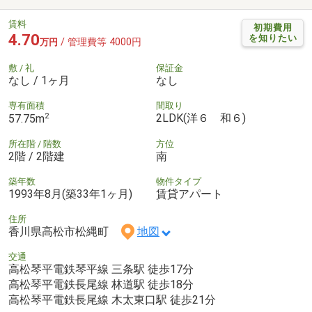
賃料
初期費用
4.70
を知りたい
/ 管理費等 4000円
万円
敷 / 礼
保証金
なし / 1ヶ月
なし
専有面積
間取り
2
2LDK(洋６ 和６)
57.75m
所在階 / 階数
方位
2階 / 2階建
南
築年数
物件タイプ
1993年8月(築33年1ヶ月)
賃貸アパート
住所
香川県高松市松縄町
地図
交通
高松琴平電鉄琴平線 三条駅 徒歩17分
高松琴平電鉄長尾線 林道駅 徒歩18分
高松琴平電鉄長尾線 木太東口駅 徒歩21分