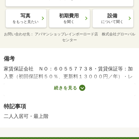
写真
初期費用
設備
をもっと見たい
を聞く
について聞く
お問い合わせ先
アパマンショップレインボーロード店 株式会社グローバル
センター
備考
家賃保証会社 ＮＯ：６０５５７７３８・賃貸保証等：加
入要（初回保証料５０％、更新料１３０００円／年）・レ
インボー通り沿いでスーパーが近くにあるので便利ですよ
続きを見る
★☆・バイク置場：なし・駐輪場：有/カギ交換料（課税
対象） 19800円
特記事項
二人入居可・最上階