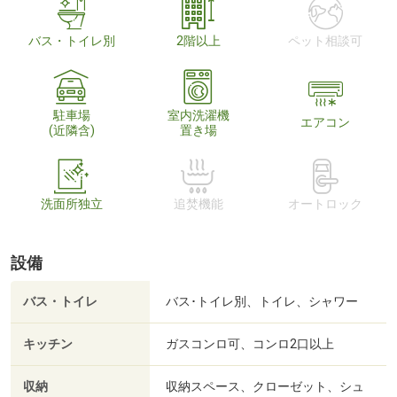
バス・トイレ別
2階以上
ペット相談可
駐車場
室内洗濯機
エアコン
(近隣含)
置き場
洗面所独立
追焚機能
オートロック
設備
バス・トイレ
バス･トイレ別、トイレ、シャワー
キッチン
ガスコンロ可、コンロ2口以上
収納
収納スペース、クローゼット、シュ