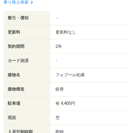
乗り換え検索
敷引・償却
-
更新料
更新料なし
契約期間
2年
カード決済
-
建物名
フォブール松縄
建物構造
鉄骨
駐車場
有 4,400円
現況
空
入居可能時期
即時