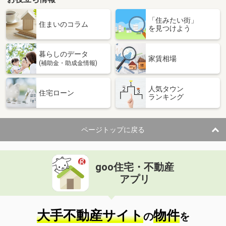
「住みたい街」
住まいのコラム
を見つけよう
暮らしのデータ
家賃相場
(補助金・助成金情報)
人気タウン
住宅ローン
ランキング
ページトップに戻る
goo住宅・不動産
アプリ
大手不動産サイト
物件
の
を