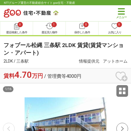
NTTグループ運営の不動産総合サイト goo住宅・不動産
0
1
0
0
最近検索した条件
最近見た物件
保存した条件
お気に入り
フォブール松縄 三条駅 2LDK 賃貸(賃貸マンショ
ン・アパート)
2LDK / 三条駅
情報提供元
アットホーム
4.70
賃料
万円
/ 管理費等4000円
1
/
16