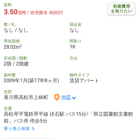
賃料
初期費用
3.50
を知りたい
/ 管理費等 4500円
万円
敷 / 礼
保証金
なし / なし
なし
専有面積
間取り
2
1K
28.02m
所在階 / 階数
方位
2階 / 2階建
築年数
物件タイプ
2009年1月(築17年8ヶ月)
賃貸アパート
住所
香川県高松市上林町
地図
交通
高松琴平電鉄琴平線 伏石駅 バス15分/「県立図書館文書館
前」バス停 停歩5分
乗り換え検索