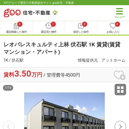
NTTグループ運営の不動産総合サイト goo住宅・不動産
0
1
0
0
最近検索した条件
最近見た物件
保存した条件
お気に入り
レオパレスキュルティ上林 伏石駅 1K 賃貸(賃貸
マンション・アパート)
1K / 伏石駅
情報提供元
アットホーム
3.50
賃料
万円
/ 管理費等4500円
1
/
16