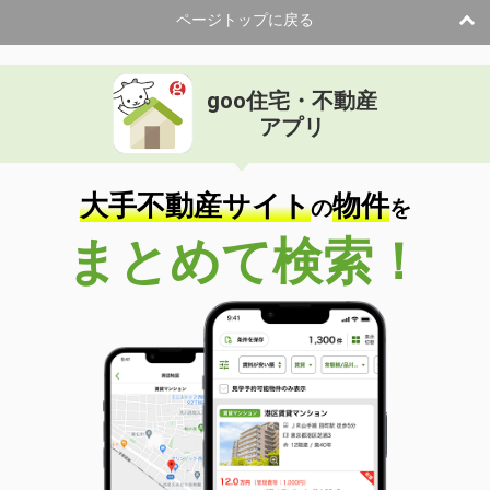
ページトップに戻る
goo住宅・不動産
アプリ
大手不動産サイト
物件
の
を
まとめて検索！