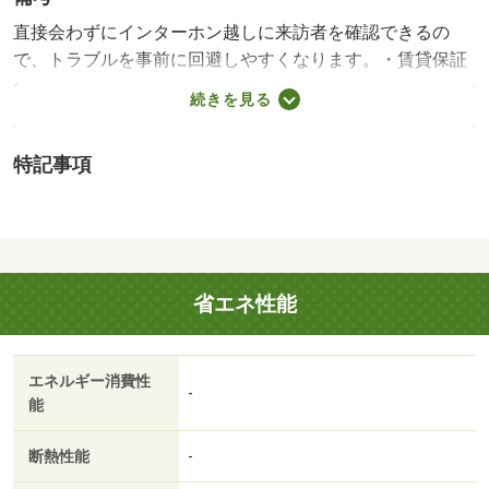
直接会わずにインターホン越しに来訪者を確認できるの
で、トラブルを事前に回避しやすくなります。・賃貸保証
等：加入要（保証会社の利用 利用料の１００％～１２
続きを見る
０％）・鍵交換代：あり１６，５００円～・浴室乾燥機を
備え付けているので、浴室を暖房機能で温めておくことで
特記事項
急激な温度変化によるヒートショックの予防もできます。
玄関先まで覗き穴を覗きに行かなくてもインターホン越し
に誰が来たのかを確認できます。/室内清掃費用 52250円
省エネ性能
エネルギー消費性
-
能
断熱性能
-