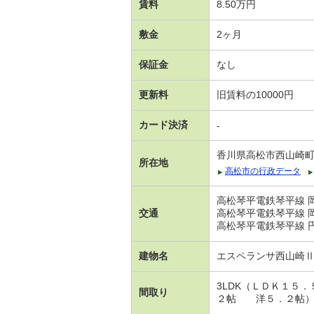
賃料
8.50万円
敷金
2ヶ月
保証金
なし
更新料
旧賃料の10000円
カード決済
-
香川県高松市西山崎
所在地
高松市の行政データ
高松琴平電鉄琴平線 岡
交通
高松琴平電鉄琴平線 岡
高松琴平電鉄琴平線 円
建物名
エスペランサ西山崎
3LDK（ＬＤＫ１
間取り
２帖 洋５．２帖