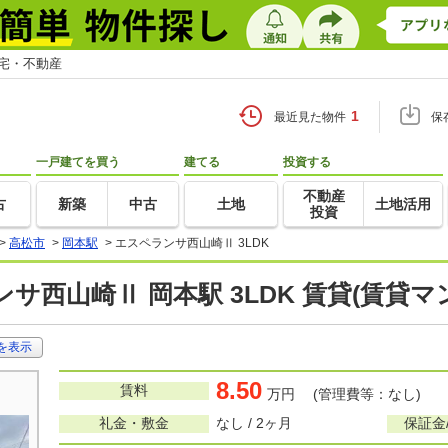
住宅・不動産
1
最近見た物件
保
一戸建てを買う
建てる
投資する
不動産
古
新築
中古
土地
土地活用
投資
>
高松市
>
岡本駅
>
エスペランサ西山崎Ⅱ 3LDK
サ西山崎Ⅱ 岡本駅 3LDK 賃貸(賃貸
を表示
8.50
賃料
万円 (管理費等：なし)
礼金・敷金
なし / 2ヶ月
保証金