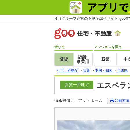
NTTグループ運営の不動産総合サイト goo
借りる
マンションを買う
店舗･
賃貸
新築
中
事業用
住宅・不動産
>
賃貸
>
中国・四国
>
香川県
エスペラン
賃貸一戸建て
情報提供元
アットホーム
印刷画面