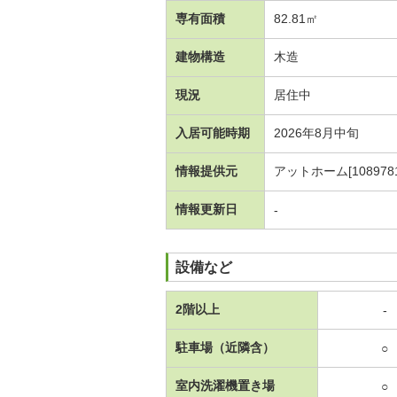
専有面積
82.81㎡
建物構造
木造
現況
居住中
入居可能時期
2026年8月中旬
情報提供元
アットホーム[1089781
情報更新日
-
設備など
2階以上
-
駐車場（近隣含）
○
室内洗濯機置き場
○