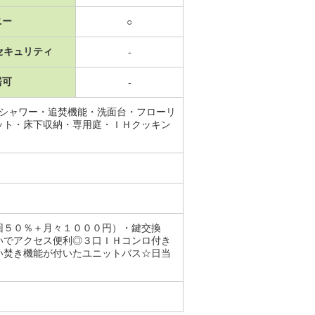
ニー
○
セキュリティ
-
居可
-
・シャワー・追焚機能・洗面台・フローリ
ット・床下収納・専用庭・ＩＨクッキン
５０％＋月々１０００円）・鍵交換
いでアクセス便利◎３口ＩＨコンロ付き
い焚き機能が付いたユニットバス☆日当