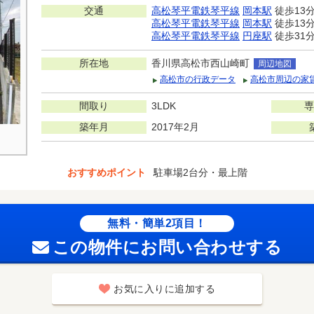
交通
高松琴平電鉄琴平線
岡本駅
徒歩13
高松琴平電鉄琴平線
岡本駅
徒歩13
高松琴平電鉄琴平線
円座駅
徒歩31
所在地
香川県高松市西山崎町
周辺地図
高松市の行政データ
高松市周辺の家
間取り
3LDK
専
築年月
2017年2月
おすすめポイント
駐車場2台分・最上階
無料・簡単2項目！
この物件にお問い合わせする
お気に入りに追加する