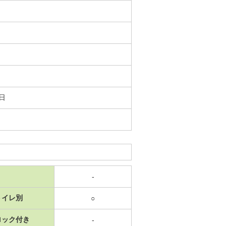
9日
-
トイレ別
○
ロック付き
-