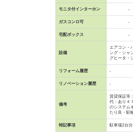
モニタ付インターホン
-
ガスコンロ可
-
宅配ボックス
-
エアコン・
設備
ング・シャ
グヒータ・
リフォーム履歴
-
リノベーション履歴
-
賃貸保証等
代：あり４
備考
のシステム
たり良・駐
特記事項
駐車場2台