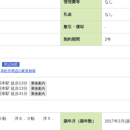
管理費等
なし
礼金
なし
敷引・償却
-
契約期間
2年
町
周辺地図
高松市周辺の家賃相場
本駅 徒歩13分
乗換案内
本駅 徒歩13分
乗換案内
座駅 徒歩31分
乗換案内
Ⅱ
５．５帖 洋６．０帖 洋５．
築年月（築年数）
2017年2月(
）