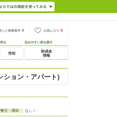
0
0
存した検索条件
お気に入り
売る
住みやすい街を探す
助成金
売却
情報
マンション・アパート)
/敷引・償却
なし / -