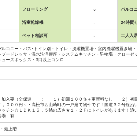
フローリング
バルコ
○
浴室乾燥機
24時間
-
ペット相談可
二人入
-
バルコニー・バス･トイレ別・トイレ・洗濯機置場・室内洗濯機置き場
ンプードレッサ・温水洗浄便座・システムキッチン・駐輪場・クローゼ
シューズボックス・3口以上コンロ
：加入要（全保連 ： １）初回１００％＋更新料なし ２）初回
７，０００円～・高松市西山崎町の一戸建て物件です！国道３２号線沿
キッチン☆ＬＤＫ１５．５帖の広さ★１・２Ｆにトイレがあります！追
輪場：有
分・最上階