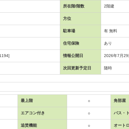
所在階/階数
2階建
方位
駐車場
有 無料
住宅保険
あり
194]
情報公開日
2026年7月2
次回更新予定日
随時
最上階
角部屋
○
エアコン付き
バス・
○
追焚機能
オート
○