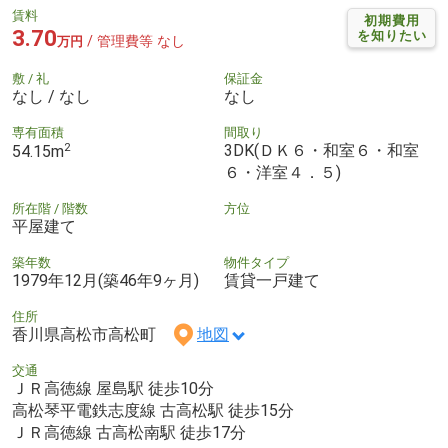
賃料
初期費用
3.70
を知りたい
/ 管理費等 なし
万円
敷 / 礼
保証金
なし / なし
なし
専有面積
間取り
2
3DK(ＤＫ６・和室６・和室
54.15m
６・洋室４．５)
所在階 / 階数
方位
平屋建て
築年数
物件タイプ
1979年12月(築46年9ヶ月)
賃貸一戸建て
住所
香川県高松市高松町
地図
交通
ＪＲ高徳線 屋島駅 徒歩10分
高松琴平電鉄志度線 古高松駅 徒歩15分
ＪＲ高徳線 古高松南駅 徒歩17分