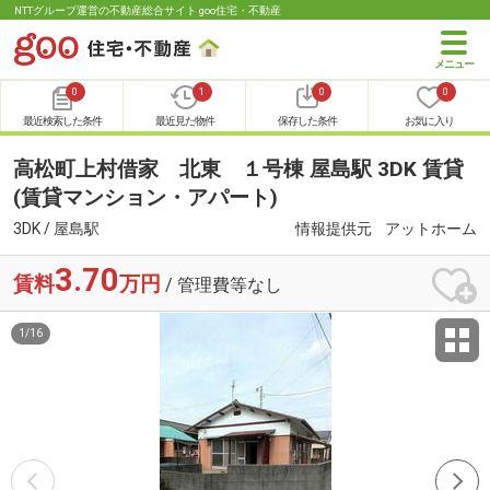
NTTグループ運営の不動産総合サイト goo住宅・不動産
0
1
0
0
最近検索した条件
最近見た物件
保存した条件
お気に入り
高松町上村借家 北東 １号棟 屋島駅 3DK 賃貸
(賃貸マンション・アパート)
3DK / 屋島駅
情報提供元
アットホーム
3.70
賃料
万円
/ 管理費等なし
1
/
16