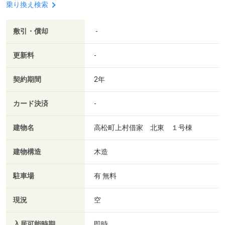
乗り換え検索
敷引・償却
-
更新料
-
契約期間
2年
カード決済
-
建物名
高松町上村借家 北東 １号棟
建物構造
木造
駐車場
有 無料
現況
空
入居可能時期
即時