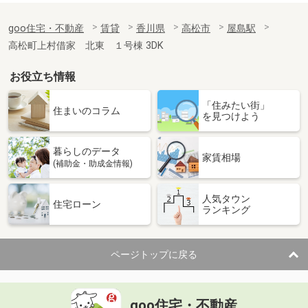
goo住宅・不動産
賃貸
香川県
高松市
屋島駅
高松町上村借家 北東 １号棟 3DK
お役立ち情報
「住みたい街」
住まいのコラム
を見つけよう
暮らしのデータ
家賃相場
(補助金・助成金情報)
人気タウン
住宅ローン
ランキング
ページトップに戻る
goo住宅・不動産