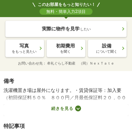
このお部屋をもっと知りたい！
無料・簡単入力2項目
実際に物件を見学
したい
写真
初期費用
設備
をもっと見たい
を聞く
について聞く
お問い合わせ先
牟礼ぐらし不動産 （同）ＮｅｘＴａｔｅ
備考
洗濯機置き場は屋外になります。・賃貸保証等：加入要
（初回保証料５０％ ８００円／月最低保証料２０，００
０円）・維持費等：月額保証料＋口座振替手数料８００円
続きを見る
／月・◆ペット可物件◆人気の平屋◆お庭あり◆屋根付き
駐車場・バイク置場：なし・駐輪場：なし・仲介手数料：
特記事項
１ヶ月/退去時ハウスクリーニング 20000円