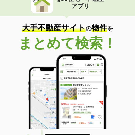
アプリ
大手不動産サイト
物件
の
を
まとめて検索！