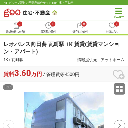
NTTグループ運営の不動産総合サイト goo住宅・不動産
0
1
0
0
最近検索した条件
最近見た物件
保存した条件
お気に入り
レオパレス向日葵 瓦町駅 1K 賃貸(賃貸マンショ
ン・アパート)
1K / 瓦町駅
情報提供元
アットホーム
3.60
賃料
万円
/ 管理費等4500円
1
/
16