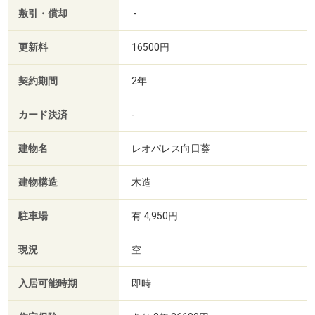
敷引・償却
-
更新料
16500円
契約期間
2年
カード決済
-
建物名
レオパレス向日葵
建物構造
木造
駐車場
有 4,950円
現況
空
入居可能時期
即時