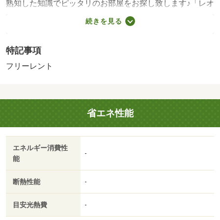
熟知した知識でピッタリのお部屋をお探し致します♪「レオ
パレス向日葵」のここがイチオシ。歩いて４７１ｍの場所
続きを見る
に、四季食彩館ムーミー 林店があります。浴室乾燥機を
設置していので、雨の日など外に干せない時でも部屋干し
特記事項
特有の臭いを防げます。新しい土地での新しい暮らし。新
着情報：レオパレス向日葵の空室情報ならコチラ。四季食
フリーレント
彩館ムーミー 林店まで４７１ｍです。浴室や洗濯物から
スピーディーに湿気を除去してカビの発生を防げる、浴室
乾燥機が付いています。駐輪場付きのアパートです。お部
省エネ性能
屋探しも楽しく。高松市や高松琴平電気鉄道琴平線瓦町付
近のことなら当社へご連絡下さい。経験豊富なスタッフが
お待ちしております。・賃貸保証等：加入要（保証会社の
エネルギー消費性
利用 利用料の１００％～１２０％）・鍵交換代：あり１
-
能
６，５００円～・フリーレントあり：１ヶ月/室内清掃費
用 52250円
断熱性能
-
目安光熱費
-