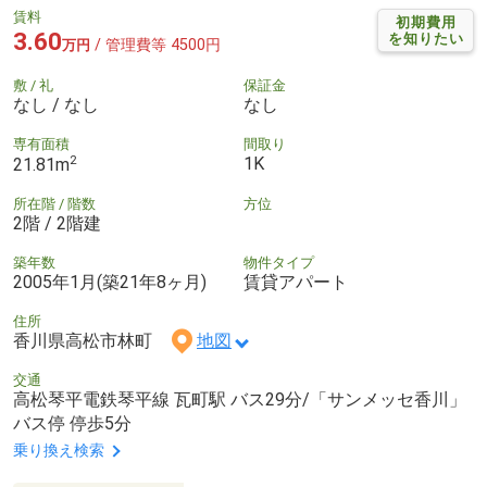
賃料
初期費用
3.60
を知りたい
/ 管理費等 4500円
万円
敷 / 礼
保証金
なし / なし
なし
専有面積
間取り
2
1K
21.81m
所在階 / 階数
方位
2階 / 2階建
築年数
物件タイプ
2005年1月(築21年8ヶ月)
賃貸アパート
住所
香川県高松市林町
地図
交通
高松琴平電鉄琴平線 瓦町駅 バス29分/「サンメッセ香川」
バス停 停歩5分
乗り換え検索