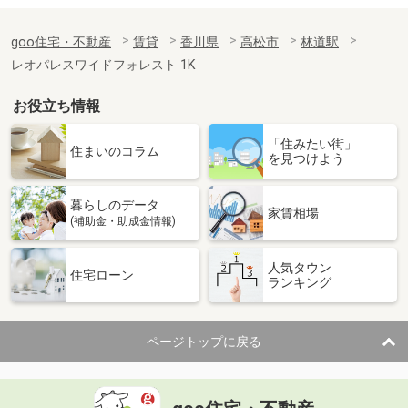
goo住宅・不動産
賃貸
香川県
高松市
林道駅
レオパレスワイドフォレスト 1K
お役立ち情報
「住みたい街」
住まいのコラム
を見つけよう
暮らしのデータ
家賃相場
(補助金・助成金情報)
人気タウン
住宅ローン
ランキング
ページトップに戻る