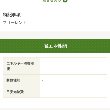
リ。浴室乾燥機付きの物件なので、外に干したくない日で
も浴室乾燥機を利用してバスルームに干せば効率よくカラ
特記事項
ッと乾きます。自宅でパソコンを使う方には、初めからイ
ンターネットの設置されたお部屋が便利です。浴室乾燥機
フリーレント
が付いているので、梅雨や花粉などで洗濯物を外干しでき
ない時期でも部屋干しをしなくて済みます。使い勝手の良
いアパートでイチオシの物件です。調べ物も買い物もパソ
省エネ性能
コン一台で。インターネット有り物件で試してみて下さ
い。電気コンロをご利用いただけます。当社は高松市に密
着しており、多種多様な賃貸住宅情報をお取り扱いしてお
エネルギー消費性
ります。ご希望の条件がございましたら、当社へお問い合
-
能
わせ下さい。・賃貸保証等：加入要（保証会社の利用 利
用料の１００％～１２０％）・鍵交換代：あり１６，５０
断熱性能
-
０円～・フリーレントあり：１ヶ月/室内清掃費用 52250
円
目安光熱費
-