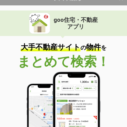
goo住宅・不動産
アプリ
大手不動産サイト
物件
の
を
まとめて検索！