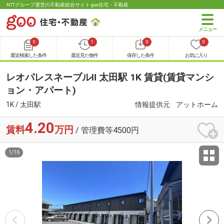
NTTグループ運営の不動産総合サイト goo住宅・不動産
0
1
0
0
最近検索した条件
最近見た物件
保存した条件
お気に入り
レオパレスネーブルⅡ 太田駅 1K 賃貸(賃貸マンシ
ョン・アパート)
1K / 太田駅
情報提供元
アットホーム
4.20
賃料
万円
/ 管理費等4500円
1
/
16