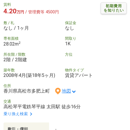
賃料
初期費用
4.20
を知りたい
/ 管理費等 4500円
万円
敷 / 礼
保証金
なし / 1ヶ月
なし
専有面積
間取り
2
1K
28.02m
所在階 / 階数
方位
2階 / 2階建
築年数
物件タイプ
2008年4月(築18年5ヶ月)
賃貸アパート
住所
香川県高松市多肥上町
地図
交通
高松琴平電鉄琴平線 太田駅 徒歩16分
乗り換え検索
敷引・償却
-