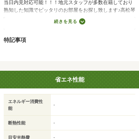
当日内見対応可能！！！地元スタッフが多数在籍しており
熟知した知識でピッタリのお部屋をお探し致します♪高松琴
平電気鉄道琴平線太田周辺への引っ越しをお考えなら「レ
続きを見る
オパレスネーブルⅡ」。便利なスーパー「ハローズ 多肥
店」まで２３５ｍです。ＴＶインターホン付きなので、女
特記事項
性の方も安心です。通勤時間を短縮したいなら、高松琴平
電気鉄道琴平線太田周辺でお部屋探しをするのも手です。
便利なスーパー「ハローズ 多肥店」まで２３５ｍです。
玄関先まで覗き穴を覗きに行かなくてもインターホン越し
に誰が来たのかを確認できるので防犯対策につながりま
省エネ性能
す。自転車を停めることが可能な物件です。当社は高松市
に密着しており、多種多様な賃貸住宅情報をお取り扱いし
ております。ご希望の条件がございましたら、当社へお問
エネルギー消費性
い合わせ下さい。・賃貸保証等：加入要（保証会社の利
-
能
用 利用料の１００％～１２０％）・鍵交換代：あり１
６，５００円～/室内清掃費用 52250円
断熱性能
-
目安光熱費
-