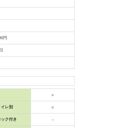
00円
9日
○
トイレ別
○
ロック付き
-