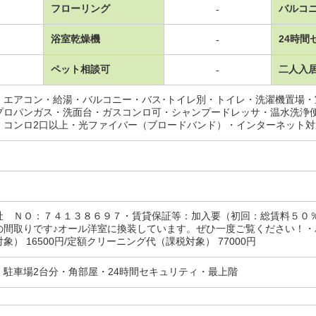
フローリング
バルコ
-
浴室乾燥機
24時間
-
ペット相談可
二人入
-
・エアコン・給湯・バルコニー・バス･トイレ別・トイレ・洗濯機置場
プロパンガス・洗面台・ガスコンロ可・シャンプードレッサ・温水洗浄
・コンロ2口以上・光ファイバー（ブロードバンド）・インターネット
社 ＮＯ：７４１３８６９７・賃貸保証等：加入要（初回：総賃料５０
の間取りです♪オール洋室に換装しています。ぜひ一度ご覧ください！・
象） 16500円/定額クリーニング代（課税対象） 77000円
・駐車場2台分・角部屋・24時間セキュリティ・最上階