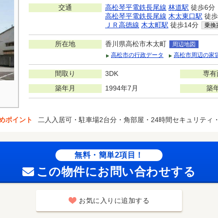
交通
高松琴平電鉄長尾線
林道駅
徒歩6分
高松琴平電鉄長尾線
木太東口駅
徒歩
ＪＲ高徳線
木太町駅
徒歩14分
乗換
所在地
香川県高松市木太町
周辺地図
高松市の行政データ
高松市周辺の家
間取り
3DK
専有
築年月
1994年7月
築
めポイント
二人入居可・駐車場2台分・角部屋・24時間セキュリティ
無料・簡単2項目！
この物件にお問い合わせする
お気に入りに追加する