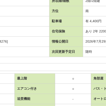
所在階/階数
2階/2階建
方位
南
駐車場
有 4,400円
住宅保険
あり 2年 220
276]
情報公開日
2026年7月2
次回更新予定日
随時
最上階
角部屋
○
エアコン付き
バス・
○
追焚機能
オート
-