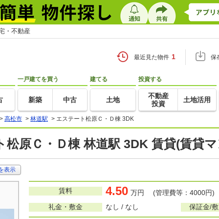
住宅・不動産
1
最近見た物件
保
一戸建てを買う
建てる
投資する
不動産
古
新築
中古
土地
土地活用
投資
>
高松市
>
林道駅
>
エステート松原Ｃ・Ｄ棟 3DK
松原Ｃ・Ｄ棟 林道駅 3DK 賃貸(賃貸
を表示
4.50
賃料
万円 (管理費等：4000円)
礼金・敷金
なし / なし
保証金/