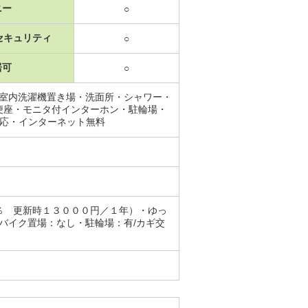
ニー
○
セキュリティ
○
居可
○
・室内洗濯機置き場・洗面所・シャワー・
便座・モニタ付インターホン・駐輪場・
対応・インターネット無料
％ 更新時１３０００円／１年）・ゆっ
バイク置場：なし・駐輪場：有/カギ交