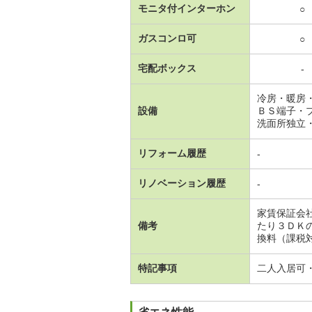
モニタ付インターホン
○
ガスコンロ可
○
宅配ボックス
-
冷房・暖房
設備
ＢＳ端子・
洗面所独立
リフォーム履歴
-
リノベーション履歴
-
家賃保証会
備考
たり３ＤＫ
換料（課税対
特記事項
二人入居可