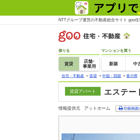
NTTグループ運営の不動産総合サイト goo
借りる
マンションを買う
店舗･
賃貸
新築
中
事業用
住宅・不動産
>
賃貸
>
中国・四国
>
香川県
エステート
賃貸アパート
情報提供元
アットホーム
印刷画面