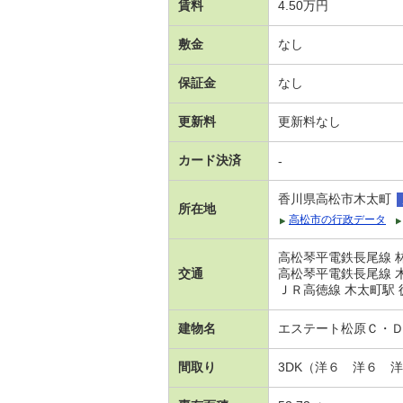
賃料
4.50万円
敷金
なし
保証金
なし
更新料
更新料なし
カード決済
-
香川県高松市木太町
所在地
高松市の行政データ
高松琴平電鉄長尾線 林
交通
高松琴平電鉄長尾線 木
ＪＲ高徳線 木太町駅 
建物名
エステート松原Ｃ・
間取り
3DK（洋６ 洋６ 