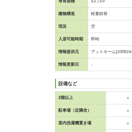
専有面積
53.73㎡
建物構造
軽量鉄骨
現況
空
入居可能時期
即時
情報提供元
アットホーム[1008244
情報更新日
-
設備など
2階以上
○
駐車場（近隣含）
○
室内洗濯機置き場
○