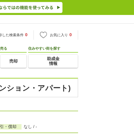
0
0
存した検索条件
お気に入り
売る
住みやすい街を探す
助成金
売却
情報
マンション・アパート)
敷引・償却
なし / -