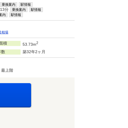
乗換案内
駅情報
13分
乗換案内
駅情報
案内
駅情報
賃相場
面積
2
53.73m
年数
築32年2ヶ月
・最上階