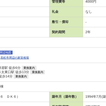
管理費等
4000円
礼金
なし
敷引・償却
-
契約期間
2年
周辺地図
高松市周辺の家賃相場
道駅 徒歩6分
乗換案内
太東口駅 徒歩13分
乗換案内
徒歩14分
乗換案内
Ｄ棟
洋６ ＤＫ６）
築年月（築年数）
1994年7月(