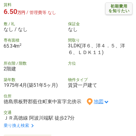
賃料
初期費用
6.50
を知りたい
/ 管理費等 なし
万円
敷 / 礼
保証金
なし / なし
なし
専有面積
間取り
2
3LDK(洋６、洋４．５、洋
65.34m
６、ＬＤＫ１１)
所在階 / 階数
方位
2階建
築年数
物件タイプ
1975年4月(築51年5ヶ月)
賃貸一戸建て
住所
徳島県板野郡藍住町東中富字北傍示
地図
交通
ＪＲ高徳線 阿波川端駅 徒歩27分
乗り換え検索