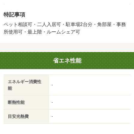
す。賃料１０万円以下をご希望のお客様、ぜひお問い合わ
せください。板野郡藍住町内での住まい選びならＲＯＯＭ
特記事項
ＮＡＶＩにお任せください（＾＾）・維持費等：浄化槽保
守点検費１，６５０円／月・安心サポート９９０円／月・
ペット相談可・二人入居可・駐車場2台分・角部屋・事務
家賃１０万円以下の一戸建てをお探しのお客様におすすめ
所使用可・最上階・ルームシェア可
の物件です。ＲＯＯＭＮＡＶＩでなら、お望みの条件の戸
建てが板野郡藍住町で見つかります。高徳線阿波川端近く
など、沢山の戸建て情報を公開中です（＾＾）
省エネ性能
エネルギー消費性
-
能
断熱性能
-
目安光熱費
-