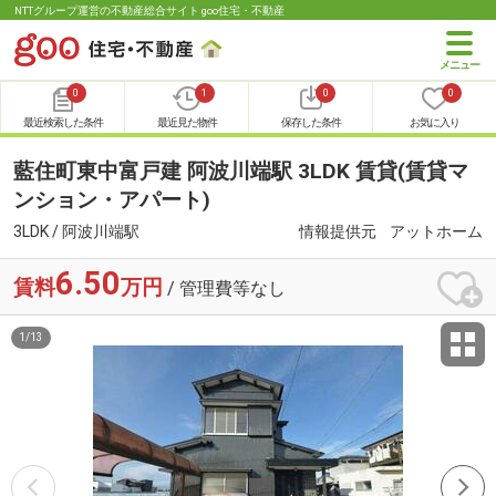
NTTグループ運営の不動産総合サイト goo住宅・不動産
0
1
0
0
最近検索した条件
最近見た物件
保存した条件
お気に入り
藍住町東中富戸建 阿波川端駅 3LDK 賃貸(賃貸マ
ンション・アパート)
3LDK / 阿波川端駅
情報提供元
アットホーム
6.50
賃料
万円
/ 管理費等なし
1
/
13