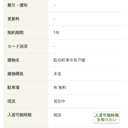
敷引・償却
-
更新料
-
契約期間
1年
カード決済
-
建物名
藍住町東中富戸建
建物構造
木造
駐車場
有 無料
現況
居住中
入居可能時期
相談
入居可能時期
を知りたい