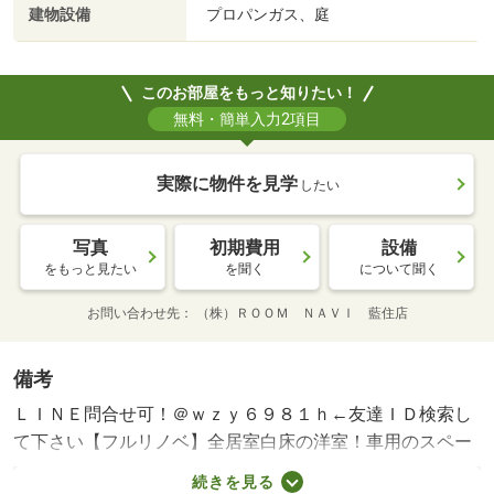
建物設備
プロパンガス、庭
このお部屋をもっと知りたい！
無料・簡単入力2項目
実際に物件を見学
したい
写真
初期費用
設備
をもっと見たい
を聞く
について聞く
お問い合わせ先
（株）ＲＯＯＭ ＮＡＶＩ 藍住店
備考
ＬＩＮＥ問合せ可！＠ｗｚｙ６９８１ｈ←友達ＩＤ検索し
て下さい【フルリノベ】全居室白床の洋室！車用のスペー
スもバッチリ。２台分の駐車スペースが割り当てできま
続きを見る