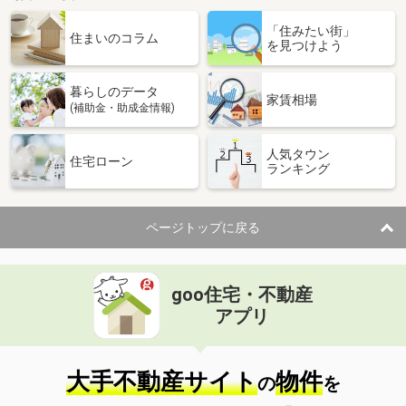
「住みたい街」
住まいのコラム
を見つけよう
暮らしのデータ
家賃相場
(補助金・助成金情報)
人気タウン
住宅ローン
ランキング
ページトップに戻る
goo住宅・不動産
アプリ
大手不動産サイト
物件
の
を