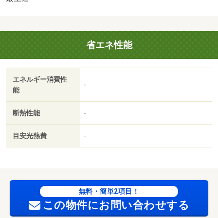
が常三島店として新規移転ＯＰＥＮです！！☆徳島大学
生、一般の方もぜひお越しくださいませ！笑顔あふれるス
タッフと一緒にお部屋を探しましょう！！・バイク置場：
省エネ性能
なし・駐輪場：有
エネルギー消費性
-
能
断熱性能
-
目安光熱費
-
無料・簡単2項目！
この物件にお問い合わせする