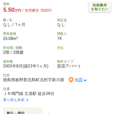
賃料
初期費用
5.50
を知りたい
/ 管理費等 7000円
万円
敷 / 礼
保証金
なし / 1ヶ月
なし
専有面積
間取り
2
1K
26.08m
所在階 / 階数
方位
2階 / 2階建
築年数
物件タイプ
2003年8月(築23年1ヶ月)
賃貸アパート
住所
徳島県板野郡北島町北村字新川屋
地図
交通
ＪＲ鳴門線 立道駅 徒歩38分
乗り換え検索
敷引・償却
-