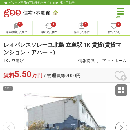
NTTグループ運営の不動産総合サイト goo住宅・不動産
0
1
0
0
最近検索した条件
最近見た物件
保存した条件
お気に入り
レオパレスソレーユ北島 立道駅 1K 賃貸(賃貸マ
ンション・アパート)
1K / 立道駅
情報提供元
アットホーム
5.50
賃料
万円
/ 管理費等7000円
1
/
16