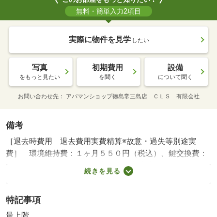
無料・簡単入力2項目
実際に物件を見学
したい
写真
初期費用
設備
をもっと見たい
を聞く
について聞く
お問い合わせ先
アパマンショップ徳島常三島店 ＣＬＳ 有限会社
備考
［退去時費用 退去費用実費精算※故意・過失等別途実
費］ 環境維持費：１ヶ月５５０円（税込）、鍵交換費：
ご契約時１６５００円（税込）、退去時清掃費：５２２５
続きを見る
０円（税込）、インターネット利用料：有料、更新手数
料：１６５００円（税込）、保証委託料：必要 ＮＯ：６
特記事項
９６２６５０１・賃貸保証等：加入要（家賃等の１００％
または１２０％）・２０２１．１１．２７（土）に藍住店
最上階