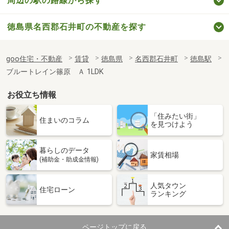
周辺の駅の路線から探す
徳島県名西郡石井町の不動産を探す
goo住宅・不動産
賃貸
徳島県
名西郡石井町
徳島駅
ブルートレイン篠原 Ａ 1LDK
お役立ち情報
「住みたい街」
住まいのコラム
を見つけよう
暮らしのデータ
家賃相場
(補助金・助成金情報)
人気タウン
住宅ローン
ランキング
ページトップに戻る