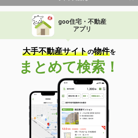
goo住宅・不動産
アプリ
大手不動産サイト
物件
の
を
まとめて検索！