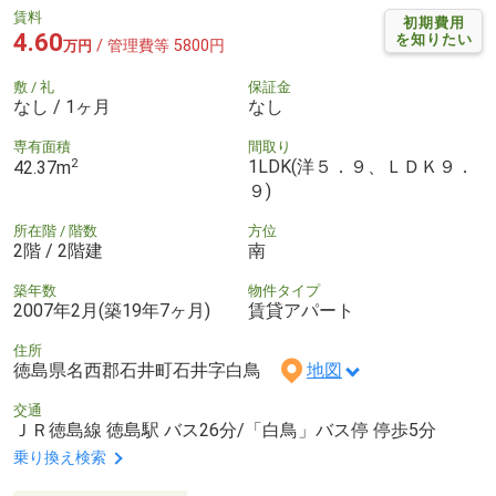
賃料
初期費用
4.60
を知りたい
/ 管理費等 5800円
万円
敷 / 礼
保証金
なし / 1ヶ月
なし
専有面積
間取り
2
1LDK(洋５．９、ＬＤＫ９．
42.37m
９)
所在階 / 階数
方位
2階 / 2階建
南
築年数
物件タイプ
2007年2月(築19年7ヶ月)
賃貸アパート
住所
徳島県名西郡石井町石井字白鳥
地図
交通
ＪＲ徳島線 徳島駅 バス26分/「白鳥」バス停 停歩5分
乗り換え検索