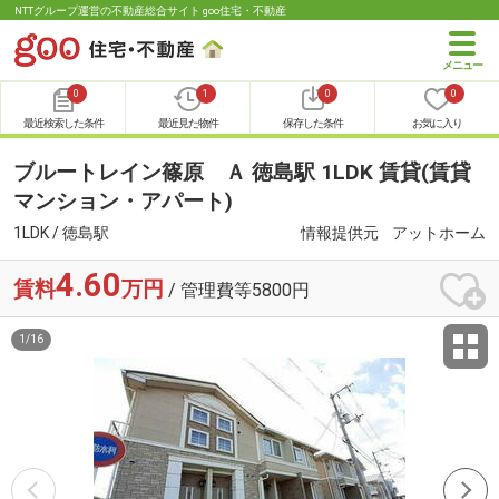
NTTグループ運営の不動産総合サイト goo住宅・不動産
0
1
0
0
最近検索した条件
最近見た物件
保存した条件
お気に入り
ブルートレイン篠原 Ａ 徳島駅 1LDK 賃貸(賃貸
マンション・アパート)
1LDK / 徳島駅
情報提供元
アットホーム
4.60
賃料
万円
/ 管理費等5800円
1
/
16