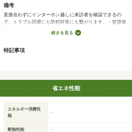
備考
直接会わずにインターホン越しに来訪者を確認できるの
で、トラブル回避にも防犯対策にも繋がります。・賃貸保
証等：加入要（ハウスリーブ ハウスリーブ株式会社 契
続きを見る
約時保証委託料：２．２万／月額保証委託料：賃料総額の
２．２％又は５．５％ ※ペット可は２．５万／２．
特記事項
５％）・管理形態／管理員の勤務形態：不在・他交通手
段：ＪＲ高徳線徳島駅バス２６分白鳥停歩５分・室内設備
は洗面所独立・浴室乾燥機などが揃っており、とても充実
しています。モニター越しに来訪者を確認し、インターホ
ンを通じて室内から会話することができます。/クリーニン
省エネ性能
グ費用 60000円/鍵セット費 3300円
エネルギー消費性
-
能
断熱性能
-