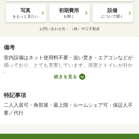
写真
初期費用
設備
をもっと見たい
を聞く
について聞く
お問い合わせ先
（株）中江不動産
備考
室内設備はネット使用料不要・追い焚き・エアコンなどが
揃っており、とても充実しています。浴室とトイレが分か
れています。住みやすさが満載でイチオシのアパートはこ
続きを見る
ちらです。賃料４．３５万円の物件です。インターネット
が繋がっているお住まい、回線快適です。お部屋の面積も
特記事項
４６．０９㎡あります。利便性の高い魅力溢れる角部屋は
こちらとなっております。最上階の物件です。・維持費
二人入居可・角部屋・最上階・ルームシェア可・保証人不
等：ｒｕｕｍサポート費用１，９８０円／月・敷金・礼金
要／代行
不要。ネット無料。保証人様不要。クレジット払い可。