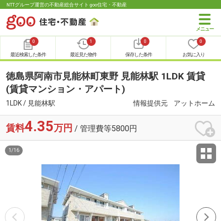
NTTグループ運営の不動産総合サイト goo住宅・不動産
0
1
0
0
最近検索した条件
最近見た物件
保存した条件
お気に入り
徳島県阿南市見能林町東野 見能林駅 1LDK 賃貸
(賃貸マンション・アパート)
1LDK / 見能林駅
情報提供元
アットホーム
4.35
賃料
万円
/ 管理費等5800円
1
/
16