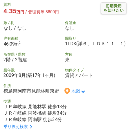
賃料
初期費用
4.35
を知りたい
/ 管理費等 5800円
万円
敷 / 礼
保証金
なし / なし
なし
専有面積
間取り
2
1LDK(洋６、ＬＤＫ１１．１)
46.09m
所在階 / 階数
方位
2階 / 2階建
東
築年数
物件タイプ
2009年8月(築17年1ヶ月)
賃貸アパート
住所
徳島県阿南市見能林町東野
地図
交通
ＪＲ牟岐線 見能林駅 徒歩13分
ＪＲ牟岐線 阿波橘駅 徒歩34分
ＪＲ牟岐線 阿南駅 徒歩34分
乗り換え検索