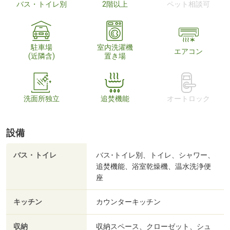
バス・トイレ別
2階以上
ペット相談可
駐車場
室内洗濯機
エアコン
(近隣含)
置き場
洗面所独立
追焚機能
オートロック
設備
バス・トイレ
バス･トイレ別、トイレ、シャワー、
追焚機能、浴室乾燥機、温水洗浄便
座
キッチン
カウンターキッチン
収納
収納スペース、クローゼット、シュ