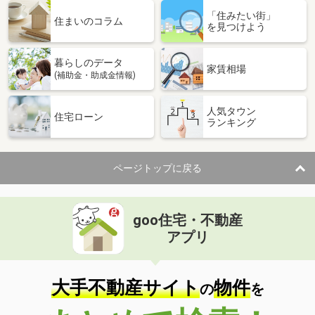
「住みたい街」
住まいのコラム
を見つけよう
暮らしのデータ
家賃相場
(補助金・助成金情報)
人気タウン
住宅ローン
ランキング
ページトップに戻る
goo住宅・不動産
アプリ
大手不動産サイト
物件
の
を