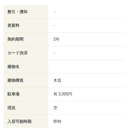
敷引・償却
-
更新料
-
契約期間
2年
カード決済
-
建物名
建物構造
木造
駐車場
有 3,300円
現況
空
入居可能時期
即時