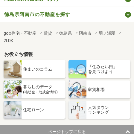
徳島県阿南市の不動産を探す
goo住宅・不動産
賃貸
徳島県
阿南市
羽ノ浦駅
2LDK
お役立ち情報
「住みたい街」
住まいのコラム
を見つけよう
暮らしのデータ
家賃相場
(補助金・助成金情報)
人気タウン
住宅ローン
ランキング
ページトップに戻る