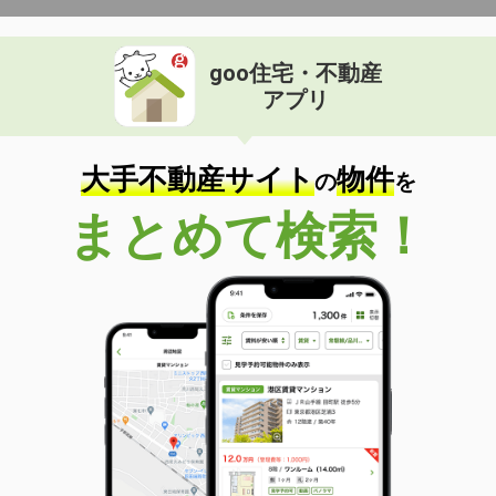
goo住宅・不動産
アプリ
大手不動産サイト
物件
の
を
まとめて検索！