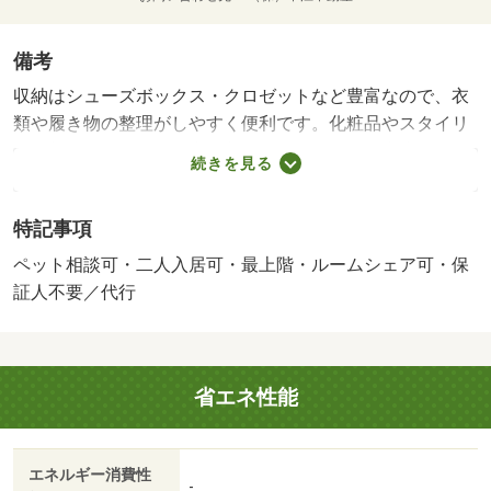
備考
収納はシューズボックス・クロゼットなど豊富なので、衣
類や履き物の整理がしやすく便利です。化粧品やスタイリ
ング剤などをまとめて出し入れして、サッと身支度を整え
続きを見る
られる独立洗面台があります。ペットもきっと喜んでくれ
る機能が充実したペット対応物件です。このアパートはバ
特記事項
ルコニー付きでおすすめです。魅力も多い賃貸物件はいか
がでしょうか。駐輪場付きのアパートです。過ごしやすい
ペット相談可・二人入居可・最上階・ルームシェア可・保
環境を実現する、エアコン付きのアパートです。駅から徒
証人不要／代行
歩９分の位置にある物件なので、アクセスも良好です。イ
ンターネット無料物件なので、回線工事を依頼したりプロ
バイダーと契約をするといったネット回線に関する面倒な
省エネ性能
手続きをする必要がありません。・維持費等：安心サポー
ト９９０円／月・敷金・礼金・保証人不要。ペット飼育
可・ネット無料。
エネルギー消費性
-