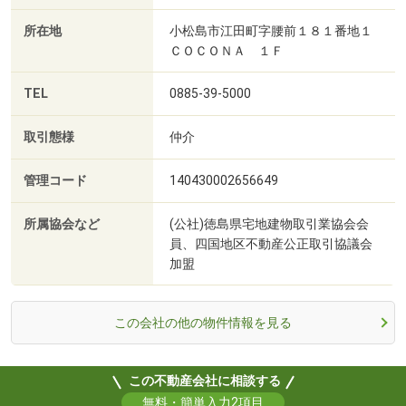
所在地
小松島市江田町字腰前１８１番地１
ＣＯＣＯＮＡ １Ｆ
TEL
0885-39-5000
取引態様
仲介
管理コード
140430002656649
所属協会など
(公社)徳島県宅地建物取引業協会会
員、四国地区不動産公正取引協議会
加盟
この会社の他の物件情報を見る
この不動産会社に相談する
無料・簡単入力2項目