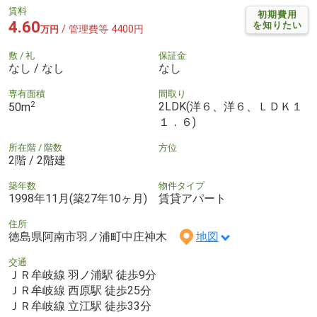
賃料
初期費用
4.60
を知りたい
/ 管理費等 4400円
万円
敷 / 礼
保証金
なし / なし
なし
専有面積
間取り
2
2LDK(洋６、洋６、ＬＤＫ１
50m
１．６)
所在階 / 階数
方位
2階 / 2階建
築年数
物件タイプ
1998年11月(築27年10ヶ月)
賃貸アパート
住所
徳島県阿南市羽ノ浦町中庄神木
地図
交通
ＪＲ牟岐線 羽ノ浦駅 徒歩9分
ＪＲ牟岐線 西原駅 徒歩25分
ＪＲ牟岐線 立江駅 徒歩33分