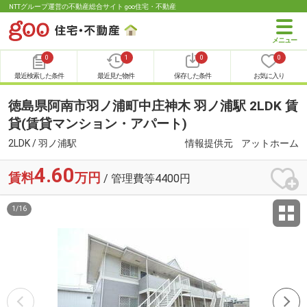
NTTグループ運営の不動産総合サイト goo住宅・不動産
0
1
0
0
最近検索した条件
最近見た物件
保存した条件
お気に入り
徳島県阿南市羽ノ浦町中庄神木 羽ノ浦駅 2LDK 賃
貸(賃貸マンション・アパート)
2LDK / 羽ノ浦駅
情報提供元
アットホーム
4.60
賃料
万円
/ 管理費等4400円
1
/
16